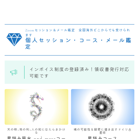
Zoomセッション＆メール鑑定 全国海外どこからでも受けられ
ます
個人セッション・コース・メール鑑
定
インボイス制度の登録済み！領収書発行対応
可能です
天の時×地の利×人の和にはたらきかけ
魂の可能性を緻密に描き出すドイツ占
る
星術