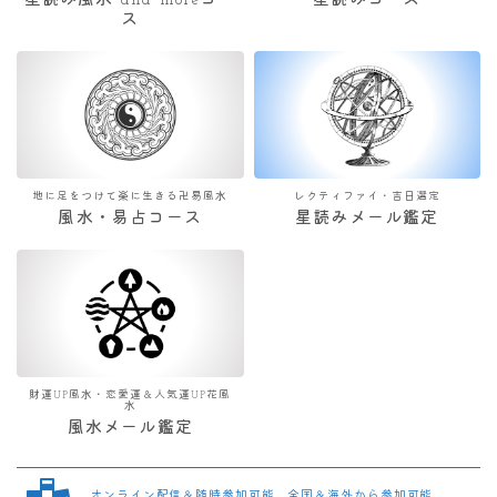
星読み風水 and moreコー
星読みコース
ス
地に足をつけて楽に生きる卍易風水
レクティファイ・吉日選定
風水・易占コース
星読みメール鑑定
財運UP風水・恋愛運＆人気運UP花風
水
風水メール鑑定
オンライン配信＆随時参加可能 全国＆海外から参加可能