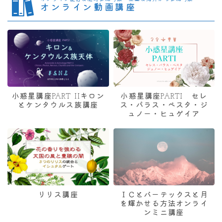
オンライン動画講座
小惑星講座PART IIキロン
小惑星講座PARTI セレ
とケンタウルス族講座
ス・パラス・ベスタ・ジ
ュノー・ヒュゲイア
リリス講座
ＩＣとバーテックスと月
を輝かせる方法オンライ
ンミニ講座