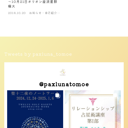
～10月21日オリオン座流星群
極大
2018.10.20
お知らせ・自己紹介・
つぶやき
Tweets by paxluna_tomoe
@
paxlunatomoe