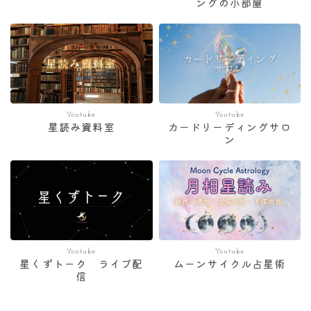
ングの小部屋
Youtube
Youtube
星読み資料室
カードリーディングサロ
ン
Youtube
Youtube
星くずトーク ライブ配
ムーンサイクル占星術
信