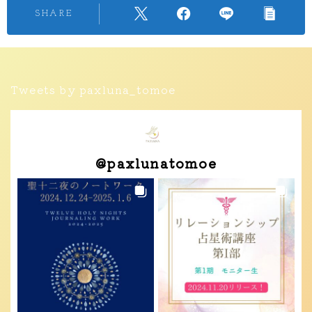
SHARE
Tweets by paxluna_tomoe
@
paxlunatomoe