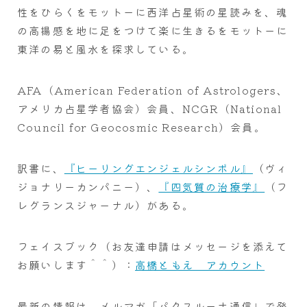
性をひらくをモットーに西洋占星術の星読みを、魂
の高揚感を地に足をつけて楽に生きるをモットーに
東洋の易と風水を探求している。
AFA（American Federation of Astrologers、
アメリカ占星学者協会）会員、NCGR（National
Council for Geocosmic Research）会員。
訳書に、
『ヒーリングエンジェルシンボル』
（ヴィ
ジョナリーカンパニー）、
『四気質の治療学』
（フ
レグランスジャーナル）がある。
フェイスブック（お友達申請はメッセージを添えて
お願いします＾＾）：
高橋ともえ アカウント
最新の情報は、メルマガ「パクスルーナ通信」で発