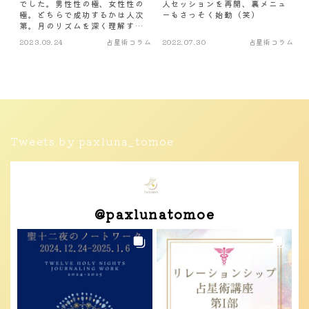
でした。男性性の極、女性性の
人セッションを再開、裏メニュ
極。どちらで成功するかは人次
ーもさっそく始動（笑）
第。月のリズムを深く理解する
と、見えてくるものがある。
2023.09.24
占星術コラム
2022.07.30
占星術コラム
Tweets by paxluna_tomoe
@
paxlunatomoe