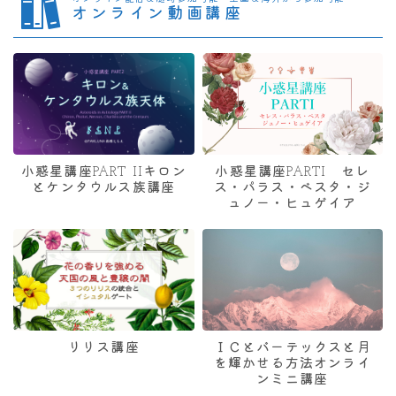
オンライン動画講座
小惑星講座PART IIキロン
小惑星講座PARTI セレ
とケンタウルス族講座
ス・パラス・ベスタ・ジ
ュノー・ヒュゲイア
リリス講座
ＩＣとバーテックスと月
を輝かせる方法オンライ
ンミニ講座