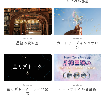
ングの小部屋
Youtube
Youtube
星読み資料室
カードリーディングサロ
ン
Youtube
Youtube
星くずトーク ライブ配
ムーンサイクル占星術
信