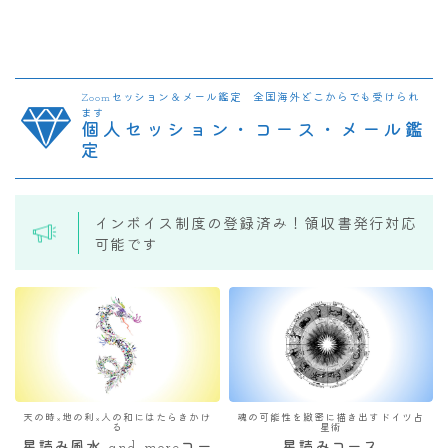
Zoomセッション＆メール鑑定 全国海外どこからでも受けられ
ます
個人セッション・コース・メール鑑
定
インボイス制度の登録済み！領収書発行対応
可能です
天の時×地の利×人の和にはたらきかけ
魂の可能性を緻密に描き出すドイツ占
る
星術