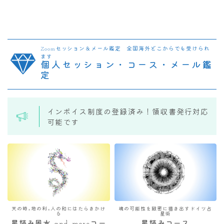
Zoomセッション＆メール鑑定 全国海外どこからでも受けられ
ます
個人セッション・コース・メール鑑
定
インボイス制度の登録済み！領収書発行対応
可能です
天の時×地の利×人の和にはたらきかけ
魂の可能性を緻密に描き出すドイツ占
る
星術