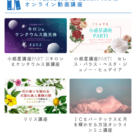
オンライン動画講座
小惑星講座PART IIキロン
小惑星講座PARTI セレ
とケンタウルス族講座
ス・パラス・ベスタ・ジ
ュノー・ヒュゲイア
リリス講座
ＩＣとバーテックスと月
を輝かせる方法オンライ
ンミニ講座