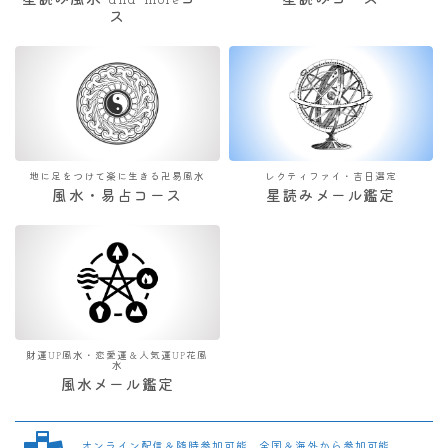
星読み風水 and moreコー
星読みコース
ス
地に足をつけて楽に生きる卍易風水
レクティファイ・吉日選定
風水・易占コース
星読みメール鑑定
財運UP風水・恋愛運＆人気運UP花風
水
風水メール鑑定
オンライン配信＆随時参加可能 全国＆海外から参加可能