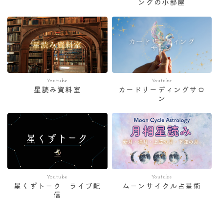
ングの小部屋
Youtube
Youtube
星読み資料室
カードリーディングサロ
ン
Youtube
Youtube
星くずトーク ライブ配
ムーンサイクル占星術
信