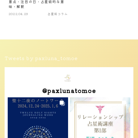
意点・注目の日・占星術的な意
味・解釈
2022.04.29
占星術コラム
Tweets by paxluna_tomoe
@
paxlunatomoe