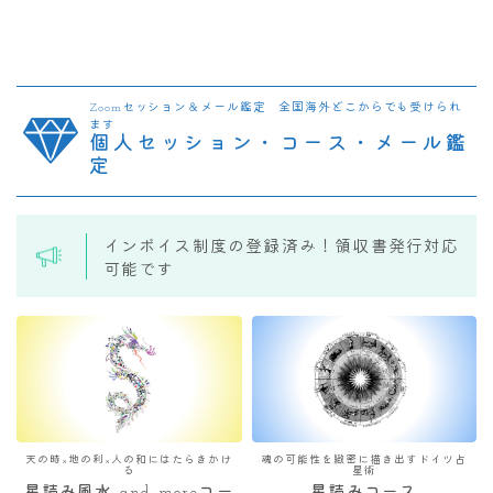
Zoomセッション＆メール鑑定 全国海外どこからでも受けられ
ます
個人セッション・コース・メール鑑
定
インボイス制度の登録済み！領収書発行対応
可能です
天の時×地の利×人の和にはたらきかけ
魂の可能性を緻密に描き出すドイツ占
る
星術