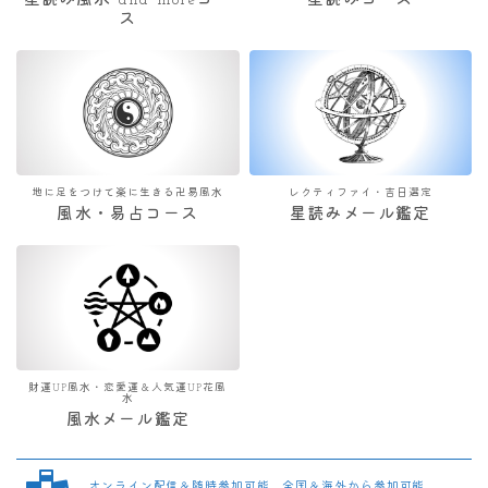
星読み風水 and moreコー
星読みコース
ス
地に足をつけて楽に生きる卍易風水
レクティファイ・吉日選定
風水・易占コース
星読みメール鑑定
財運UP風水・恋愛運＆人気運UP花風
水
風水メール鑑定
オンライン配信＆随時参加可能 全国＆海外から参加可能