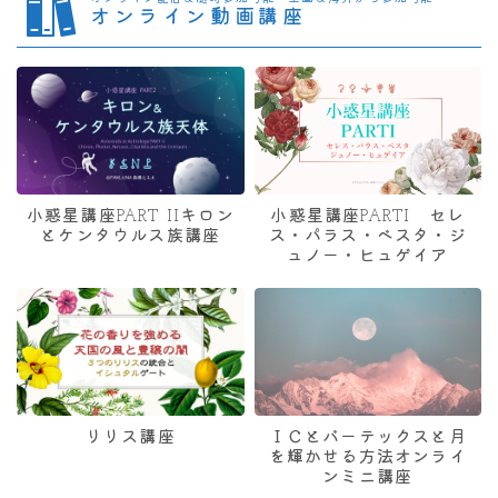
オンライン動画講座
小惑星講座PART IIキロン
小惑星講座PARTI セレ
とケンタウルス族講座
ス・パラス・ベスタ・ジ
ュノー・ヒュゲイア
リリス講座
ＩＣとバーテックスと月
を輝かせる方法オンライ
ンミニ講座