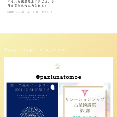
められる卍易風水のすごさ。３
月は宣伝広告に力入れます！
2024.03.06
ムーンガーデニング・
風水
Tweets by paxluna_tomoe
@
paxlunatomoe