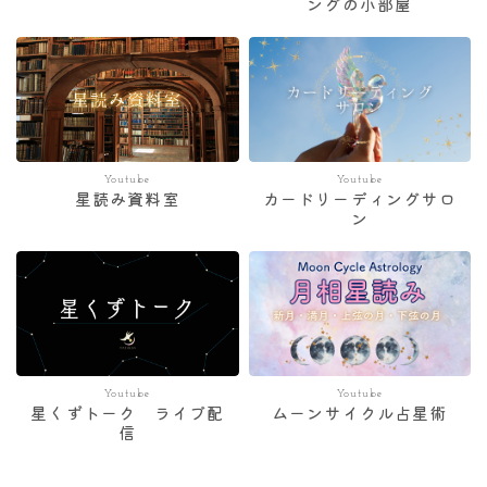
ングの小部屋
Youtube
Youtube
星読み資料室
カードリーディングサロ
ン
Youtube
Youtube
星くずトーク ライブ配
ムーンサイクル占星術
信