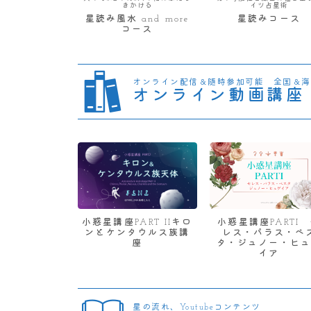
きかける
イツ占星術
星読み風水 and more
星読みコース
コース
オンライン配信＆随時参加可能 全国＆海
オンライン動画講座
小惑星講座PART IIキロ
小惑星講座PARTI
ンとケンタウルス族講
レス・パラス・ベ
座
タ・ジュノー・ヒュ
イア
星の流れ、Youtubeコンテンツ