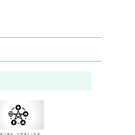
運UP風水・恋愛運＆人気運