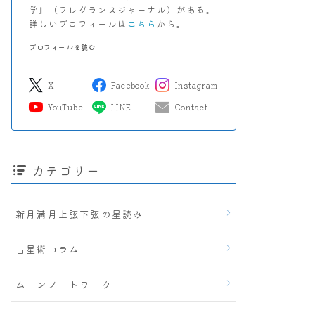
学』（フレグランスジャーナル）がある。
詳しいプロフィールは
こちら
から。
プロフィールを読む
X
Facebook
Instagram
YouTube
LINE
Contact
カテゴリー
新月満月上弦下弦の星読み
占星術コラム
ムーンノートワーク