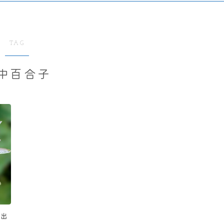
TAG
中百合子
の出