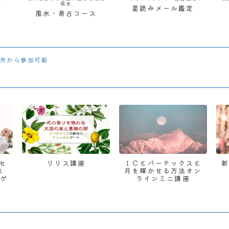
風水
星読みメール鑑定
風水・易占コース
外から参加可能
 セ
リリス講座
ＩＣとバーテックスと
ス
月を輝かせる方法オン
ゲ
ラインミニ講座