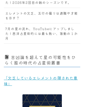
た！2026年2回目の蝕のシーズンです。
エレメントの欠乏、五行の偏りは適職や才能
を示す？
7月の星の流れ、YouTubeにアップしまし
た！西洋占星術的には最も熱い、激動の１か
月
吉凶論を超えて星の可能性をひ
らく風の時代の占星術叢書
「欠乏しているエレメントの隠された意
味」