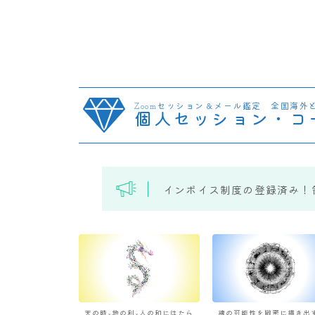
Zoomセッション＆メール鑑定 全国海外
個人セッション・コ
インボイス制度の登録済み！
天の時×地の利×人の和にはたら
魂の可能性を緻密に描き出