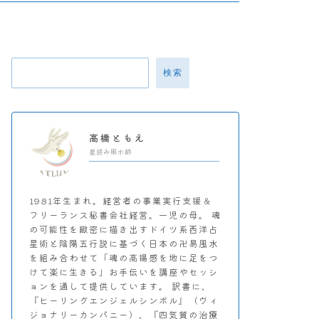
検索
高橋ともえ
星読み風水師
1981年生まれ。経営者の事業実行支援＆
フリーランス秘書会社経営。一児の母。 魂
の可能性を緻密に描き出すドイツ系西洋占
星術と陰陽五行説に基づく日本の卍易風水
を組み合わせて「魂の高揚感を地に足をつ
けて楽に生きる」お手伝いを講座やセッシ
ョンを通して提供しています。 訳書に、
『ヒーリングエンジェルシンボル』（ヴィ
ジョナリーカンパニー）、『四気質の治療