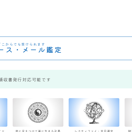
どこからでも受けられます
ース・メール鑑定
領収書発行対応可能です
すド
地に足をつけて楽に生きる卍易
レクティファイ・吉日選定
財