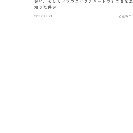
会い、そしてドラコニックチャートのすごさを
知った件ｗ
2022.12.21
占星術コ