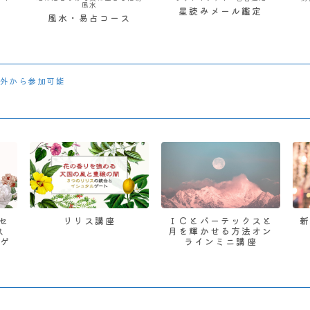
風水
星読みメール鑑定
風水・易占コース
外から参加可能
 セ
リリス講座
ＩＣとバーテックスと
ス
月を輝かせる方法オン
ゲ
ラインミニ講座