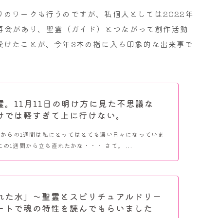
のワークも行うのですが、私個人としては2022年
との再会があり、聖霊（ガイド）とつながって創作活動
受けたことが、今年3本の指に入る印象的な出来事で
霊。11月11日の明け方に見た不思議な
けでは軽すぎて上に行けない。
立冬からの1週間は私にとってはとても濃い日々になっていま
の1週間から立ち直れたかな・・・ さて。 ...
れた水」～聖霊とスピリチュアルドリー
ートで魂の特性を読んでもらいました