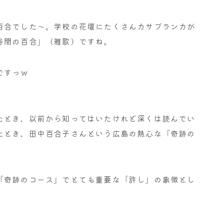
百合でした～。学校の花壇にたくさんカサブランカが
谷間の百合」（雅歌）ですね。
ですっｗ
たとき、以前から知ってはいたけれど深くは読んでい
たとき、田中百合子さんという広島の熱心な「奇跡の
「奇跡のコース」でとても重要な「許し」の象徴とし
！