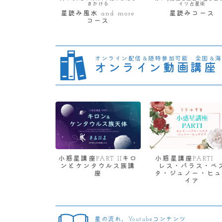
きかける
イツ占星術
星読み風水 and more
星読みコース
コース
オンライン配信＆随時参加可能 全国＆海
オンライン動画講座
小惑星講座PART IIキロ
小惑星講座PARTI
ンとケンタウルス族講
レス・パラス・ベ
座
タ・ジュノー・ヒュ
イア
星の流れ、Youtubeコンテンツ