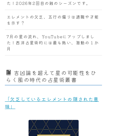
た！2026年2回目の蝕のシーズンです。
エレメントの欠乏、五行の偏りは適職や才能
を示す？
7月の星の流れ、YouTubeにアップしまし
た！西洋占星術的には最も熱い、激動の１か
月
吉凶論を超えて星の可能性をひ
らく風の時代の占星術叢書
「欠乏しているエレメントの隠された意
味」