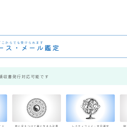
どこからでも受けられます
ース・メール鑑定
領収書発行対応可能です
すド
地に足をつけて楽に生きる卍易
レクティファイ・吉日選定
財