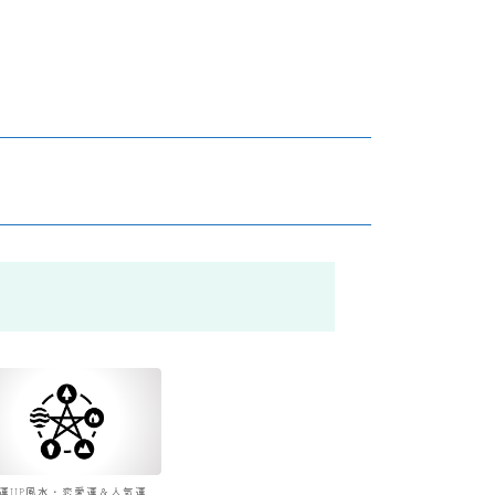
運UP風水・恋愛運＆人気運