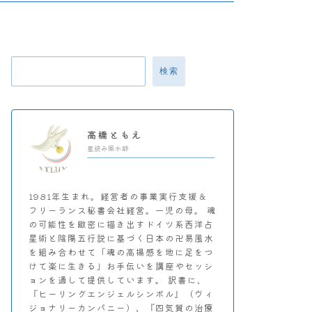
検索
高橋ともえ
星読み風水師
1981年生まれ。経営者の事業実行支援＆
フリーランス秘書会社経営。一児の母。 魂
の可能性を緻密に描き出すドイツ系西洋占
星術と陰陽五行説に基づく日本の卍易風水
を組み合わせて「魂の高揚感を地に足をつ
けて楽に生きる」お手伝いを講座やセッシ
ョンを通して提供しています。 訳書に、
『ヒーリングエンジェルシンボル』（ヴィ
ジョナリーカンパニー）、『四気質の治療