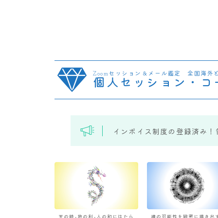
Zoomセッション＆メール鑑定 全国海外
個人セッション・コ
インボイス制度の登録済み！
天の時×地の利×人の和にはたら
魂の可能性を緻密に描き出