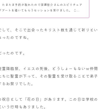
2日、たまたま予約が取れたので深瀬啓介さんのスピリチュア
アートを描いてもらうセッションを受けました。 こ...
でして、そこで出会ったキリスト教を通じて祈りとい
なったのですね。
だったのです。
聖霊降臨祭、イエスの死後、どうしょーもないｗ仲間
たちに聖霊が下って、その聖霊を受け取ることで弟子
するお祭りでした。
の祝日として「花の日」があります。この日は学校の
という行時もありました。