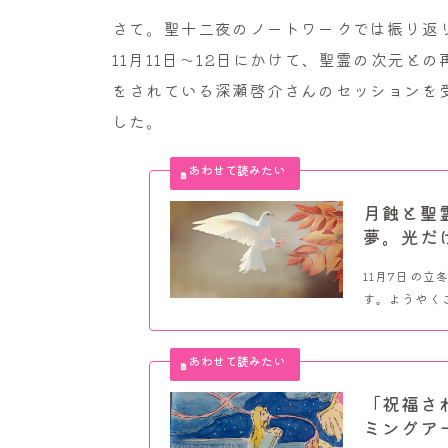
さて。聖十二夜のノートワークでは振り返り
11月11日～12日にかけて、聖霊の次元
をされている深瀬啓介さんのセッションを
した。
月蝕と聖
夢。光だ
11月7日の
す。ようやくこ
「祝福さ
ミングア