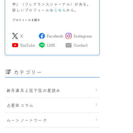
学』（フレグランスジャーナル）がある。
詳しいプロフィールは
こちら
から。
プロフィールを読む
X
Facebook
Instagram
YouTube
LINE
Contact
カテゴリー
新月満月上弦下弦の星読み
占星術コラム
ムーンノートワーク