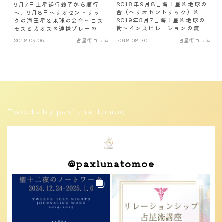
2018年9月8日海王星と地球の
9月7日土星逆行終了から順行
合（ヘリオセントリック）と
へ、9月8日ヘリオセントリッ
2019年3月7日海王星と地球の
クの海王星と地球の会合～コス
衝～インスピレーションの流れ
モスとカオスの連携プレーの中
と復活祭の歩道
で愛や慈悲の意味を書き換える
2018.09.06
占星術コラム
2018.08.30
占星術コラム
Tweets by paxluna_tomoe
@
paxlunatomoe