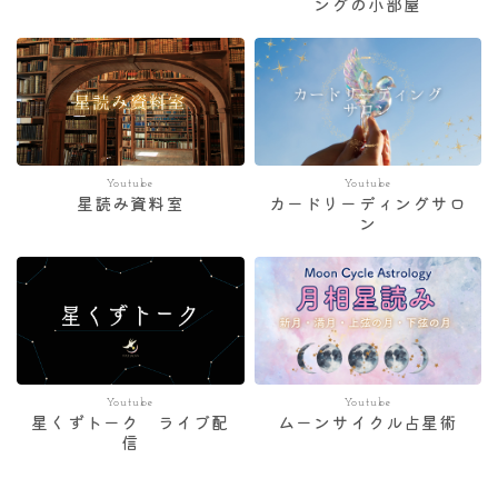
ングの小部屋
Youtube
Youtube
星読み資料室
カードリーディングサロ
ン
Youtube
Youtube
星くずトーク ライブ配
ムーンサイクル占星術
信