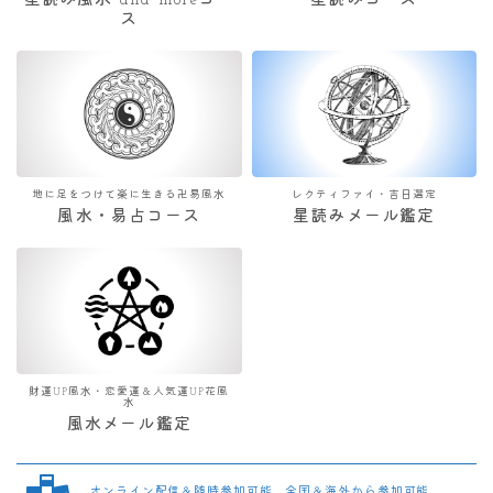
星読み風水 and moreコー
星読みコース
ス
地に足をつけて楽に生きる卍易風水
レクティファイ・吉日選定
風水・易占コース
星読みメール鑑定
財運UP風水・恋愛運＆人気運UP花風
水
風水メール鑑定
オンライン配信＆随時参加可能 全国＆海外から参加可能