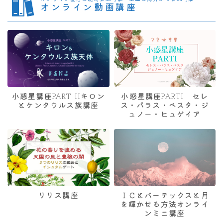
オンライン動画講座
小惑星講座PART IIキロン
小惑星講座PARTI セレ
とケンタウルス族講座
ス・パラス・ベスタ・ジ
ュノー・ヒュゲイア
リリス講座
ＩＣとバーテックスと月
を輝かせる方法オンライ
ンミニ講座