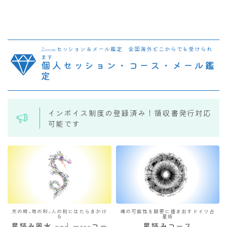
Zoomセッション＆メール鑑定 全国海外どこからでも受けられ
ます
個人セッション・コース・メール鑑
定
インボイス制度の登録済み！領収書発行対応
可能です
天の時×地の利×人の和にはたらきかけ
魂の可能性を緻密に描き出すドイツ占
る
星術