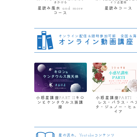
きかける
イツ占星術
星読み風水 and more
星読みコース
コース
オンライン配信＆随時参加可能 全国＆海
オンライン動画講座
小惑星講座PART IIキロ
小惑星講座PARTI
ンとケンタウルス族講
レス・パラス・ベ
座
タ・ジュノー・ヒュ
イア
星の流れ、Youtubeコンテンツ