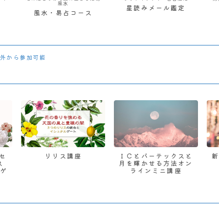
風水
星読みメール鑑定
風水・易占コース
外から参加可能
 セ
リリス講座
ＩＣとバーテックスと
ス
月を輝かせる方法オン
ゲ
ラインミニ講座