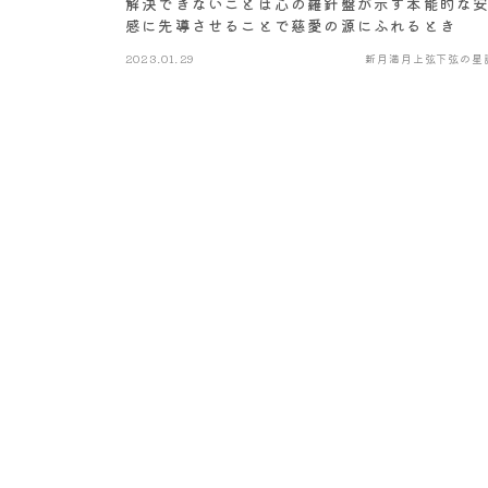
解決できないことは心の羅針盤が示す本能的な
感に先導させることで慈愛の源にふれるとき
2023.01.29
新月満月上弦下弦の星