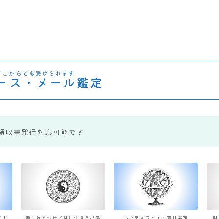
どこからでも受けられます
ース・メール鑑定
領収書発行対応可能です
すド
地に足をつけて楽に生きる卍易
レクティファイ・吉日選定
財