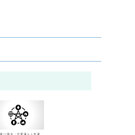
運UP風水・恋愛運＆人気運