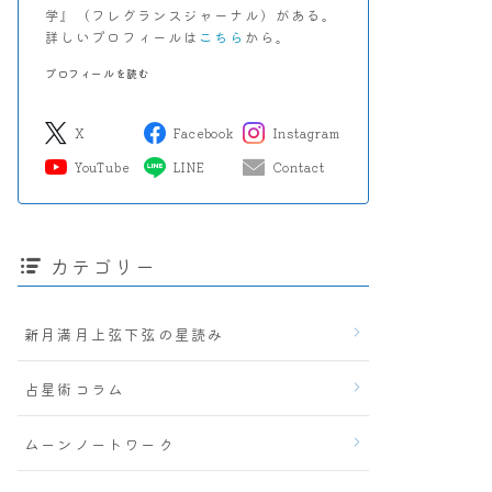
学』（フレグランスジャーナル）がある。
詳しいプロフィールは
こちら
から。
プロフィールを読む
X
Facebook
Instagram
YouTube
LINE
Contact
カテゴリー
新月満月上弦下弦の星読み
占星術コラム
ムーンノートワーク