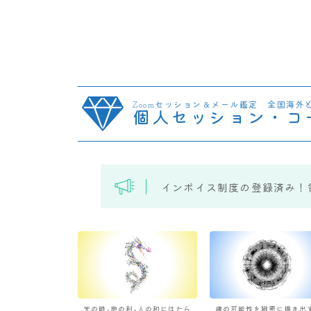
Zoomセッション＆メール鑑定 全国海外
個人セッション・コ
インボイス制度の登録済み！
天の時×地の利×人の和にはたら
魂の可能性を緻密に描き出