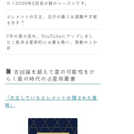
た！2026年2回目の蝕のシーズンです。
エレメントの欠乏、五行の偏りは適職や才能
を示す？
7月の星の流れ、YouTubeにアップしまし
た！西洋占星術的には最も熱い、激動の１か
月
吉凶論を超えて星の可能性をひ
らく風の時代の占星術叢書
「欠乏しているエレメントの隠された意
味」