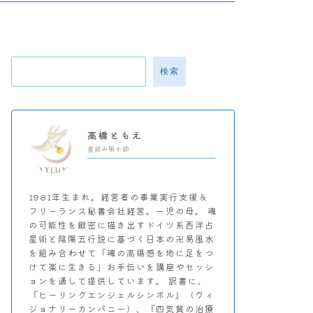
検索
高橋ともえ
星読み風水師
1981年生まれ。経営者の事業実行支援＆
フリーランス秘書会社経営。一児の母。 魂
の可能性を緻密に描き出すドイツ系西洋占
星術と陰陽五行説に基づく日本の卍易風水
を組み合わせて「魂の高揚感を地に足をつ
けて楽に生きる」お手伝いを講座やセッシ
ョンを通して提供しています。 訳書に、
『ヒーリングエンジェルシンボル』（ヴィ
ジョナリーカンパニー）、『四気質の治療