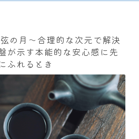
座上弦の月～合理的な次元で解決
盤が示す本能的な安心感に先
にふれるとき