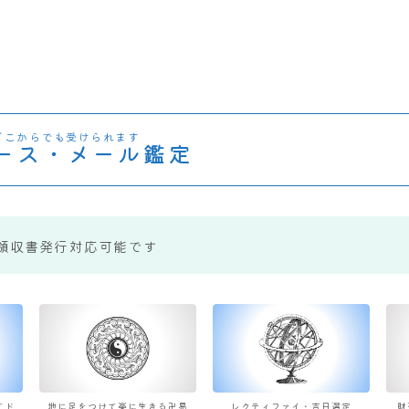
どこからでも受けられます
ース・メール鑑定
領収書発行対応可能です
すド
地に足をつけて楽に生きる卍易
レクティファイ・吉日選定
財