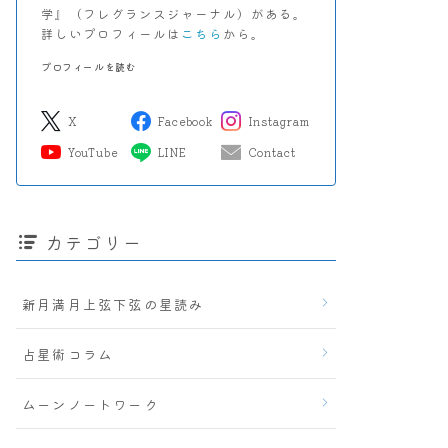
学』（フレグランスジャーナル）がある。
詳しいプロフィールは
こちら
から。
プロフィールを読む
X
Facebook
Instagram
YouTube
LINE
Contact
カテゴリー
新月満月上弦下弦の星読み
占星術コラム
ムーンノートワーク