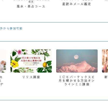
風水
星読みメール鑑定
風水・易占コース
外から参加可能
 セ
リリス講座
ＩＣとバーテックスと
ス
月を輝かせる方法オン
ゲ
ラインミニ講座