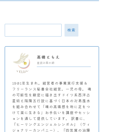
検索
高橋ともえ
星読み風水師
1981年生まれ。経営者の事業実行支援＆
フリーランス秘書会社経営。一児の母。 魂
の可能性を緻密に描き出すドイツ系西洋占
星術と陰陽五行説に基づく日本の卍易風水
を組み合わせて「魂の高揚感を地に足をつ
けて楽に生きる」お手伝いを講座やセッシ
ョンを通して提供しています。 訳書に、
『ヒーリングエンジェルシンボル』（ヴィ
ジョナリーカンパニー）、『四気質の治療