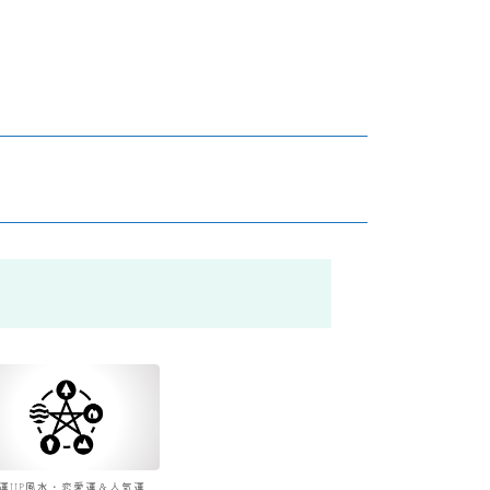
運UP風水・恋愛運＆人気運