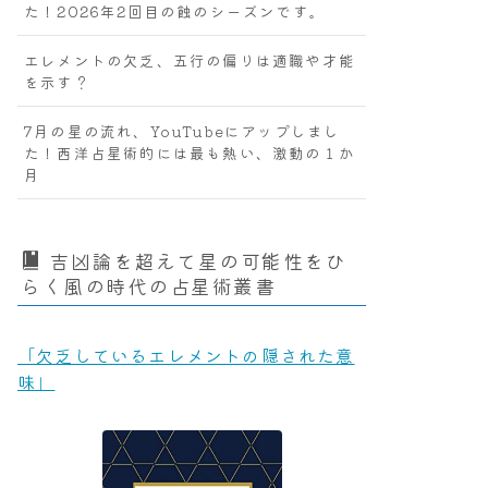
た！2026年2回目の蝕のシーズンです。
エレメントの欠乏、五行の偏りは適職や才能
を示す？
7月の星の流れ、YouTubeにアップしまし
た！西洋占星術的には最も熱い、激動の１か
月
吉凶論を超えて星の可能性をひ
らく風の時代の占星術叢書
「欠乏しているエレメントの隠された意
味」