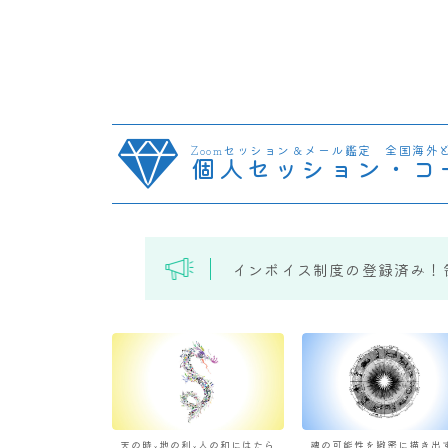
Zoomセッション＆メール鑑定 全国海外
個人セッション・コ
インボイス制度の登録済み！
天の時×地の利×人の和にはたら
魂の可能性を緻密に描き出