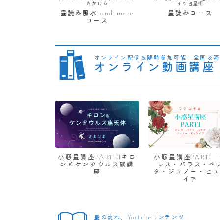
きかける
イツ占星術
星読み風水 and more
星読みコース
コース
オンライン配信＆随時参加可能 全国＆海
オンライン動画講座
小惑星講座PART IIキロ
小惑星講座PARTI
ンとケンタウルス族講
レス・パラス・ベ
座
タ・ジュノー・ヒュ
イア
星の流れ、Youtubeコンテンツ