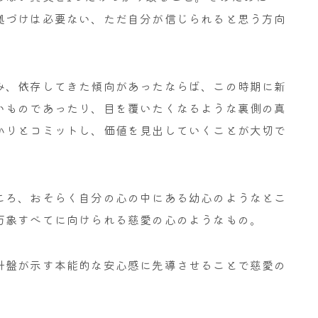
拠づけは必要ない、ただ自分が信じられると思う方向
み、依存してきた傾向があったならば、この時期に新
いものであったり、目を覆いたくなるような裏側の真
かりとコミットし、価値を見出していくことが大切で
ころ、おそらく自分の心の中にある幼心のようなとこ
万象すべてに向けられる慈愛の心のようなもの。
針盤が示す本能的な安心感に先導させることで慈愛の