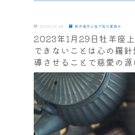
2023.01.29
新月満月上弦下弦の星読み
2023年1月29日牡羊
できないことは心の羅針
導させることで慈愛の源