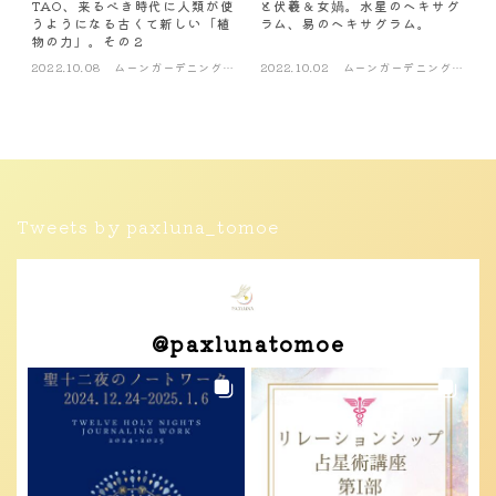
TAO、来るべき時代に人類が使
と伏羲＆女媧。水星のヘキサグ
うようになる古くて新しい「植
ラム、易のヘキサグラム。
物の力」。その２
2022.10.08
ムーンガーデニング・
2022.10.02
ムーンガーデニング・
風水
風水
Tweets by paxluna_tomoe
@
paxlunatomoe