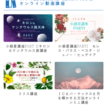
オンライン動画講座
小惑星講座PART IIキロン
小惑星講座PARTI セレ
とケンタウルス族講座
ス・パラス・ベスタ・ジ
ュノー・ヒュゲイア
リリス講座
ＩＣとバーテックスと月
を輝かせる方法オンライ
ンミニ講座