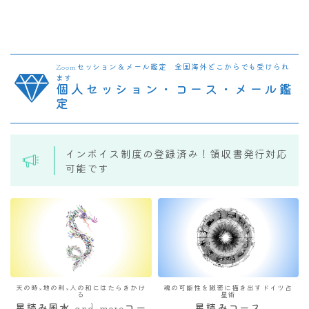
Zoomセッション＆メール鑑定 全国海外どこからでも受けられ
ます
個人セッション・コース・メール鑑
定
インボイス制度の登録済み！領収書発行対応
可能です
天の時×地の利×人の和にはたらきかけ
魂の可能性を緻密に描き出すドイツ占
る
星術