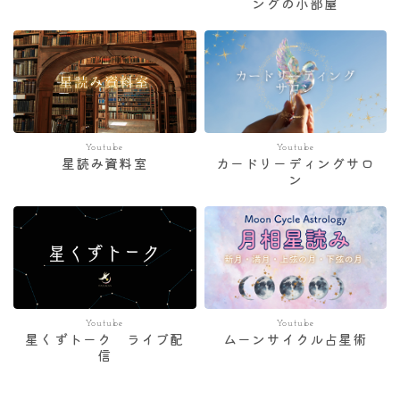
ングの小部屋
Youtube
Youtube
星読み資料室
カードリーディングサロ
ン
Youtube
Youtube
星くずトーク ライブ配
ムーンサイクル占星術
信