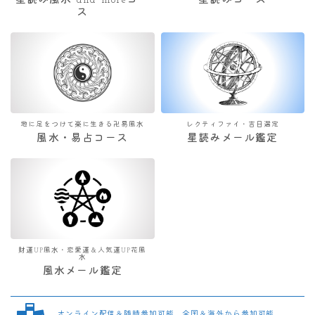
星読み風水 and moreコー
星読みコース
ス
地に足をつけて楽に生きる卍易風水
レクティファイ・吉日選定
風水・易占コース
星読みメール鑑定
財運UP風水・恋愛運＆人気運UP花風
水
風水メール鑑定
オンライン配信＆随時参加可能 全国＆海外から参加可能