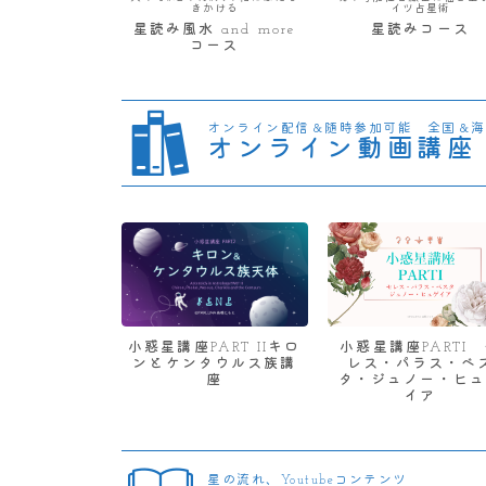
きかける
イツ占星術
星読み風水 and more
星読みコース
コース
オンライン配信＆随時参加可能 全国＆海
オンライン動画講座
小惑星講座PART IIキロ
小惑星講座PARTI
ンとケンタウルス族講
レス・パラス・ベ
座
タ・ジュノー・ヒュ
イア
星の流れ、Youtubeコンテンツ