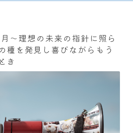
座満月～理想の未来の指針に照ら
の種を発見し喜びながらもう
とき