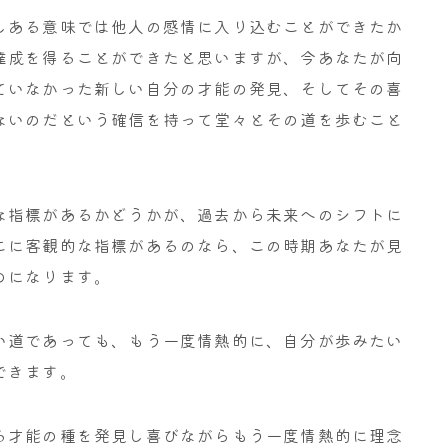
しある意味では他人の感情に入り込むことができたか
達成を得ることができたと思いますが、今あなたが向
ていなかった新しい自分の才能の発見、そしてその喜
ないのだという確信を持って堂々とその道を歩むこと
な指標があるかどうかが、過去から未来へのシフトに
こに客観的な指標があるのなら、この時期あなたが見
のになります。
い道であっても、もう一度情熱的に、自分が歩みたい
できます。
る才能の種を発見し喜びながらもう一度情熱的に理念