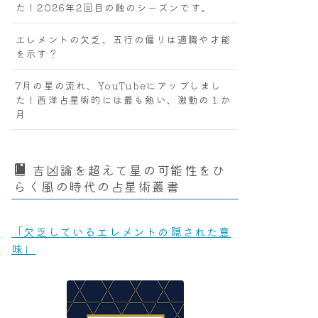
た！2026年2回目の蝕のシーズンです。
エレメントの欠乏、五行の偏りは適職や才能
を示す？
7月の星の流れ、YouTubeにアップしまし
た！西洋占星術的には最も熱い、激動の１か
月
吉凶論を超えて星の可能性をひ
らく風の時代の占星術叢書
「欠乏しているエレメントの隠された意
味」