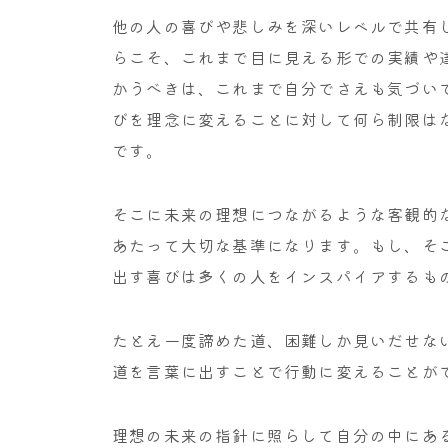
他の人の喜びや悲しみを深いレベルで共有
らこそ、これまで目に見える形での実績や
かうべきは、これまで自分でさえも気づい
びを理念に変えることに対して何ら制限は
です。
そこに未来の理想につながるような客観的
あたって大切な基準になります。もし、そ
出す喜びは多くの人をインスパイアするも
たとえ一度諦めた道、困難しか見いだせな
道を言葉に出すことで行動に変えることが
理想の未来の指針に照らして自分の中にあ