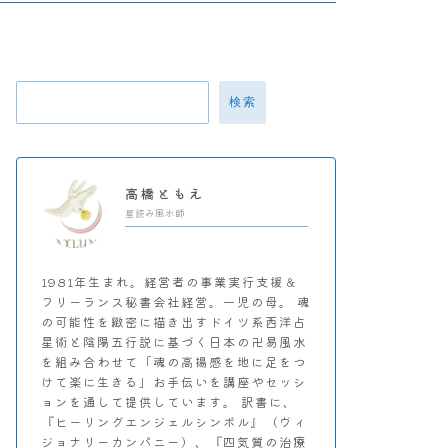
検索
高橋ともえ
星読み風水師
1981年生まれ。経営者の事業実行支援＆
フリーランス秘書会社経営。一児の母。 魂
の可能性を緻密に描き出すドイツ系西洋占
星術と陰陽五行説に基づく日本の卍易風水
を組み合わせて「魂の高揚感を地に足をつ
けて楽に生きる」お手伝いを講座やセッシ
ョンを通して提供しています。 訳書に、
『ヒーリングエンジェルシンボル』（ヴィ
ジョナリーカンパニー）、『四気質の治療