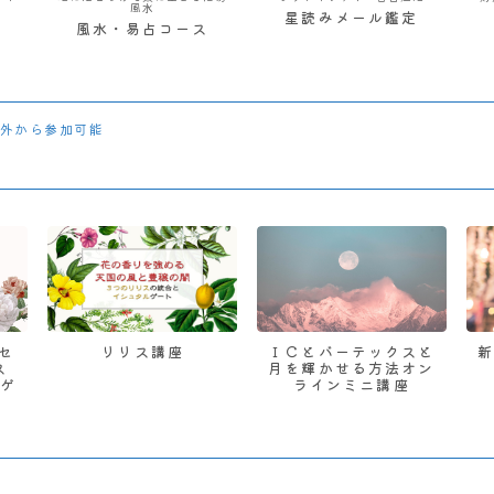
風水
星読みメール鑑定
風水・易占コース
外から参加可能
 セ
リリス講座
ＩＣとバーテックスと
ス
月を輝かせる方法オン
ゲ
ラインミニ講座