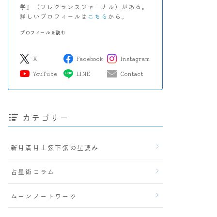
学』（フレグランスジャーナル）がある。
詳しいプロフィールは
こちら
から。
プロフィールを読む
X
Facebook
Instagram
YouTube
LINE
Contact
カテゴリー
新月満月上弦下弦の星読み
占星術コラム
ムーンノートワーク