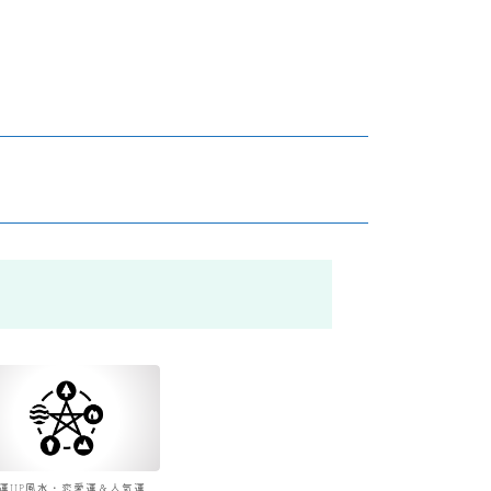
運UP風水・恋愛運＆人気運