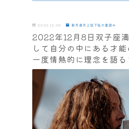
2022.12.06
新月満月上弦下弦の星読み
2022年12月8日双子
して自分の中にある才能
一度情熱的に理念を語る