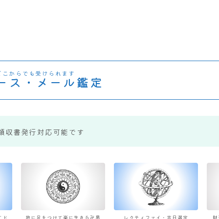
どこからでも受けられます
ース・メール鑑定
領収書発行対応可能です
すド
地に足をつけて楽に生きる卍易
レクティファイ・吉日選定
財