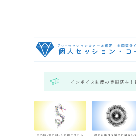
Zoomセッション＆メール鑑定 全国海外
個人セッション・コ
インボイス制度の登録済み！
天の時×地の利×人の和にはたら
魂の可能性を緻密に描き出