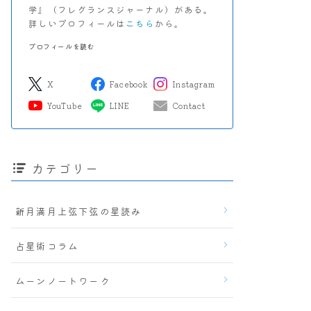
学』（フレグランスジャーナル）がある。
詳しいプロフィールは
こちら
から。
プロフィールを読む
X
Facebook
Instagram
YouTube
LINE
Contact
カテゴリー
新月満月上弦下弦の星読み
占星術コラム
ムーンノートワーク