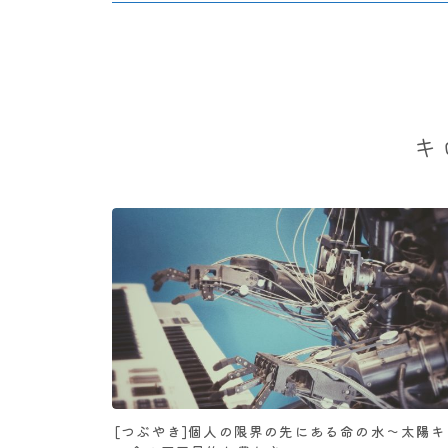
キ
[つぶやき]個人の限界の先にある命の水～太陽キ