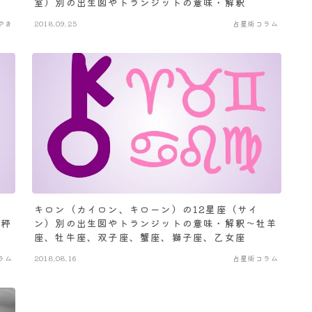
室）別の出生図やトランジットの意味・解釈
やき
2018.09.25
占星術コラム
キロン（カイロン、キローン）の12星座（サイ
天秤
ン）別の出生図やトランジットの意味・解釈～牡羊
座、牡牛座、双子座、蟹座、獅子座、乙女座
ラム
2018.08.16
占星術コラム