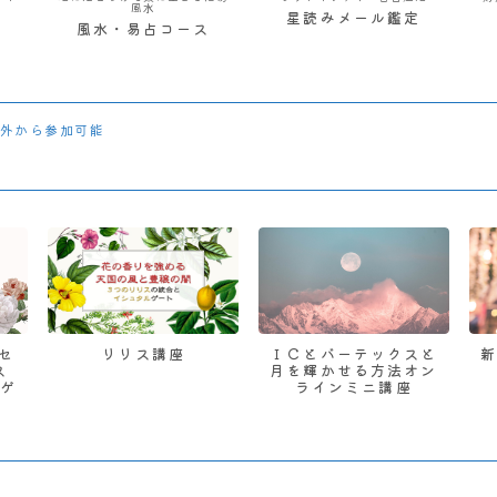
風水
星読みメール鑑定
風水・易占コース
外から参加可能
 セ
リリス講座
ＩＣとバーテックスと
ス
月を輝かせる方法オン
ゲ
ラインミニ講座