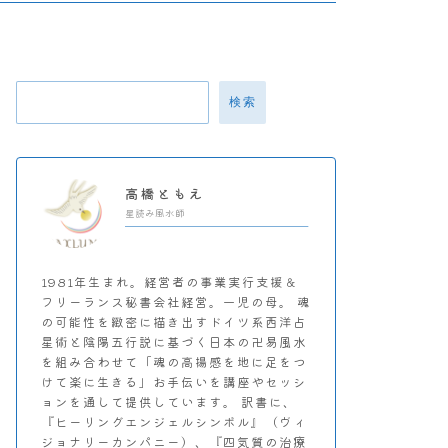
検索
高橋ともえ
星読み風水師
1981年生まれ。経営者の事業実行支援＆
フリーランス秘書会社経営。一児の母。 魂
の可能性を緻密に描き出すドイツ系西洋占
星術と陰陽五行説に基づく日本の卍易風水
を組み合わせて「魂の高揚感を地に足をつ
けて楽に生きる」お手伝いを講座やセッシ
ョンを通して提供しています。 訳書に、
『ヒーリングエンジェルシンボル』（ヴィ
ジョナリーカンパニー）、『四気質の治療