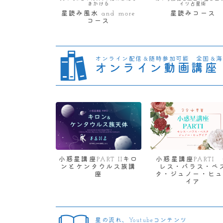
きかける
イツ占星術
星読み風水 and more
星読みコース
コース
オンライン配信＆随時参加可能 全国＆海
オンライン動画講座
小惑星講座PART IIキロ
小惑星講座PARTI
ンとケンタウルス族講
レス・パラス・ベ
座
タ・ジュノー・ヒュ
イア
星の流れ、Youtubeコンテンツ