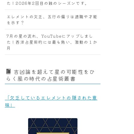
た！2026年2回目の蝕のシーズンです。
エレメントの欠乏、五行の偏りは適職や才能
を示す？
7月の星の流れ、YouTubeにアップしまし
た！西洋占星術的には最も熱い、激動の１か
月
吉凶論を超えて星の可能性をひ
らく風の時代の占星術叢書
「欠乏しているエレメントの隠された意
味」