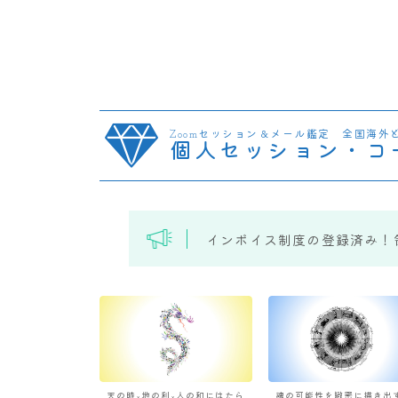
Zoomセッション＆メール鑑定 全国海外
個人セッション・コ
インボイス制度の登録済み！
天の時×地の利×人の和にはたら
魂の可能性を緻密に描き出