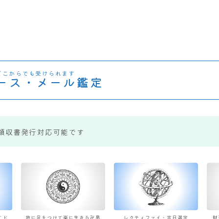
どこからでも受けられます
ース・メール鑑定
領収書発行対応可能です
すド
地に足をつけて楽に生きる卍易
レクティファイ・吉日選定
財