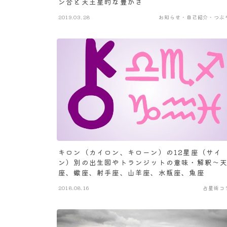
ン合と天王星的な豊かさ
2019.03.28
お知らせ・自己紹介・つぶ
キロン（カイロン、キローン）の12星座（サイ
ン）別の出生図やトランジットの意味・解釈～
座、蠍座、射手座、山羊座、水瓶座、魚座
2018.08.16
占星術コ