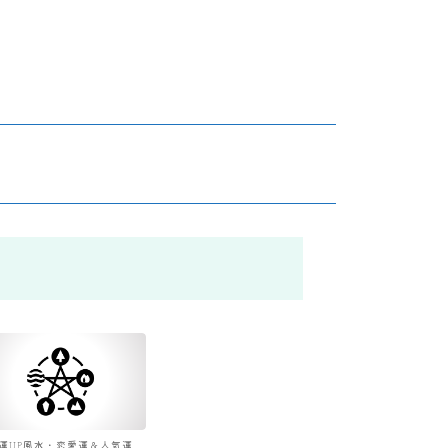
運UP風水・恋愛運＆人気運