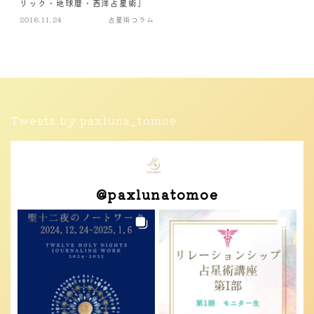
リック・地球暦・西洋占星術］
2018.11.24
占星術コラム
Tweets by paxluna_tomoe
@
paxlunatomoe