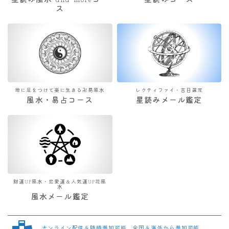
星読み風水 and moreコー
星読みコース
ス
地に足をつけて楽に生きる卍易風水
レクティファイ・吉日選定
風水・易占コース
星読みメール鑑定
財運UP風水・恋愛運＆人気運UP花風
水
風水メール鑑定
オンライン配信＆随時参加可能 全国＆海外から参加可能