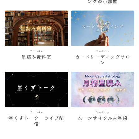
ングの小部屋
Youtube
Youtube
星読み資料室
カードリーディングサロ
ン
Youtube
Youtube
星くずトーク ライブ配
ムーンサイクル占星術
信