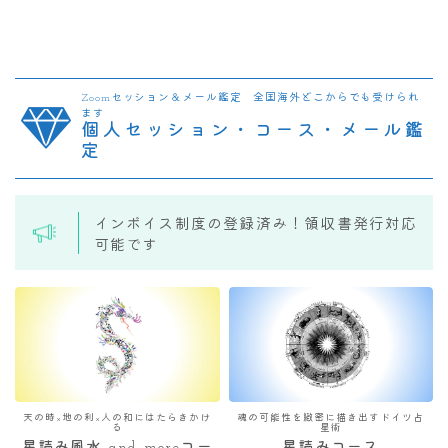
Zoomセッション＆メール鑑定 全国海外どこからでも受けられ
ます
個人セッション・コース・メール鑑
定
インボイス制度の登録済み！領収書発行対応
可能です
天の時×地の利×人の和にはたらきかけ
魂の可能性を緻密に描き出すドイツ占
る
星術