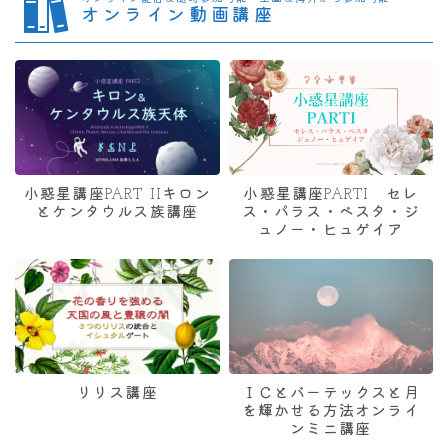
オンライン動画講座
小惑星講座PART IIキロン
小惑星講座PARTI セレ
とケンタウルス族講座
ス・パラス・ベスタ・ジ
ュノー・ヒュゲイア
リリス講座
ＩＣとバーテックスと月
を輝かせる方法オンライ
ンミニ講座