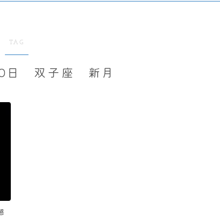
TAG
10日 双子座 新月
感