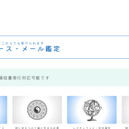
どこからでも受けられます
ース・メール鑑定
領収書発行対応可能です
すド
地に足をつけて楽に生きる卍易
レクティファイ・吉日選定
財