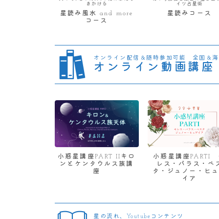
きかける
イツ占星術
星読み風水 and more
星読みコース
コース
オンライン配信＆随時参加可能 全国＆海
オンライン動画講座
小惑星講座PART IIキロ
小惑星講座PARTI
ンとケンタウルス族講
レス・パラス・ベ
座
タ・ジュノー・ヒュ
イア
星の流れ、Youtubeコンテンツ