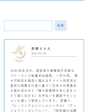
検索
高橋ともえ
星読み風水師
1981年生まれ。経営者の事業実行支援＆
フリーランス秘書会社経営。一児の母。 魂
の可能性を緻密に描き出すドイツ系西洋占
星術と陰陽五行説に基づく日本の卍易風水
を組み合わせて「魂の高揚感を地に足をつ
けて楽に生きる」お手伝いを講座やセッシ
ョンを通して提供しています。 訳書に、
『ヒーリングエンジェルシンボル』（ヴィ
ジョナリーカンパニー）、『四気質の治療