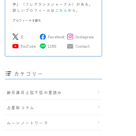
学』（フレグランスジャーナル）がある。
詳しいプロフィールは
こちら
から。
プロフィールを読む
X
Facebook
Instagram
YouTube
LINE
Contact
カテゴリー
新月満月上弦下弦の星読み
占星術コラム
ムーンノートワーク