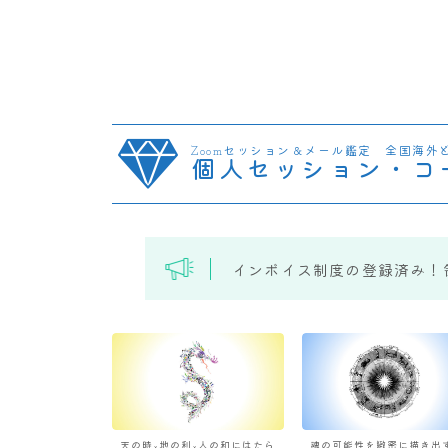
Zoomセッション＆メール鑑定 全国海外
個人セッション・コ
インボイス制度の登録済み！
天の時×地の利×人の和にはたら
魂の可能性を緻密に描き出