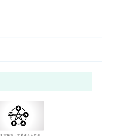
運UP風水・恋愛運＆人気運