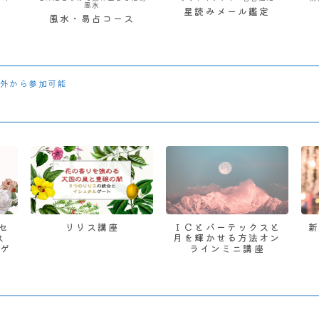
風水
星読みメール鑑定
風水・易占コース
外から参加可能
 セ
リリス講座
ＩＣとバーテックスと
ス
月を輝かせる方法オン
ゲ
ラインミニ講座