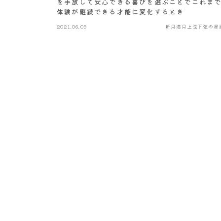
を手放して安心できる喜びを選ぶことでこれま
体験が継続できる才能に変化するとき
2021.06.09
新月満月上弦下弦の星