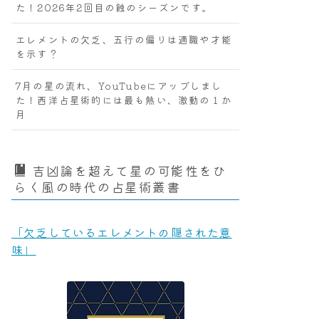
た！2026年2回目の蝕のシーズンです。
エレメントの欠乏、五行の偏りは適職や才能
を示す？
7月の星の流れ、YouTubeにアップしまし
た！西洋占星術的には最も熱い、激動の１か
月
吉凶論を超えて星の可能性をひ
らく風の時代の占星術叢書
「欠乏しているエレメントの隠された意
味」