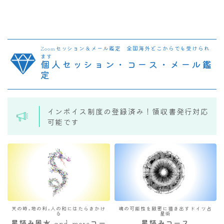
Zoomセッション＆メール鑑定 全国海外どこからでも受けられ
ます
個人セッション・コース・メール鑑
定
インボイス制度の登録済み！領収書発行対応
可能です
天の時×地の利×人の和にはたらきかけ
魂の可能性を緻密に描き出すドイツ占
る
星術