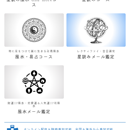
星読み風水 and moreコー
星読みコース
ス
地に足をつけて楽に生きる卍易風水
レクティファイ・吉日選定
風水・易占コース
星読みメール鑑定
財運UP風水・恋愛運＆人気運UP花風
水
風水メール鑑定
オンライン配信＆随時参加可能 全国＆海外から参加可能