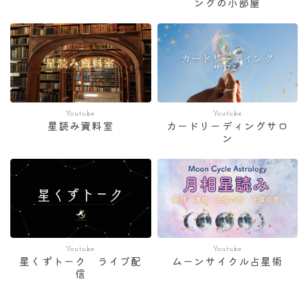
ングの小部屋
Youtube
Youtube
星読み資料室
カードリーディングサロ
ン
Youtube
Youtube
星くずトーク ライブ配
ムーンサイクル占星術
信