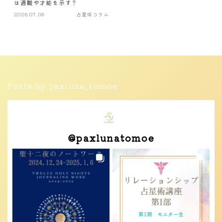
は適職や才能を示す？
2026.07.06
占星術コラム
Posts by paxluna_tomoe
@
paxlunatomoe