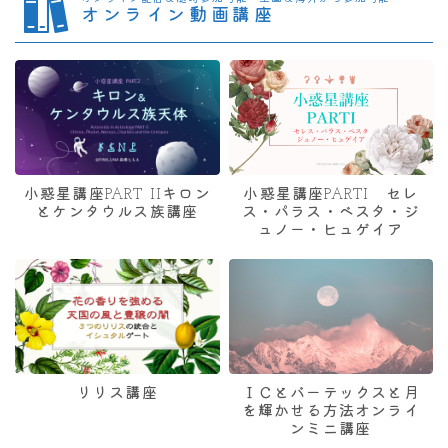
オンライン動画講座
小惑星講座PART IIキロン
小惑星講座PARTI セレ
とケンタウルス族講座
ス・パラス・ベスタ・ジ
ュノー・ヒュゲイア
リリス講座
ＩＣとバーテックスと月
を輝かせる方法オンライ
ンミニ講座