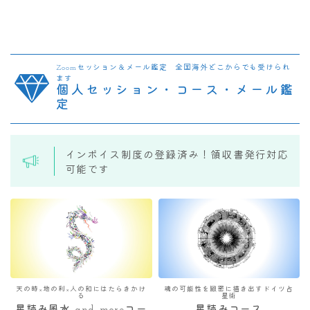
Zoomセッション＆メール鑑定 全国海外どこからでも受けられ
ます
個人セッション・コース・メール鑑
定
インボイス制度の登録済み！領収書発行対応
可能です
天の時×地の利×人の和にはたらきかけ
魂の可能性を緻密に描き出すドイツ占
る
星術