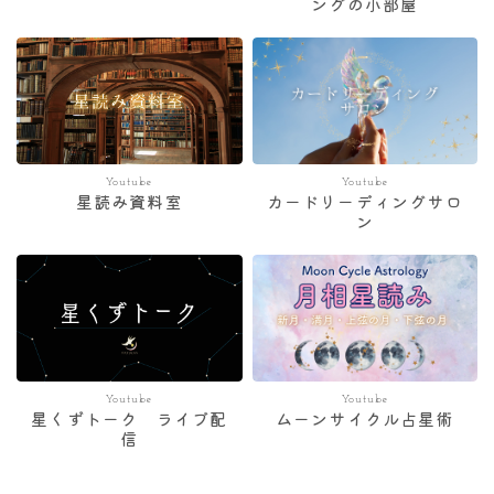
ングの小部屋
Youtube
Youtube
星読み資料室
カードリーディングサロ
ン
Youtube
Youtube
星くずトーク ライブ配
ムーンサイクル占星術
信