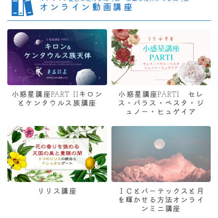
オンライン動画講座
小惑星講座PART IIキロン
小惑星講座PARTI セレ
とケンタウルス族講座
ス・パラス・ベスタ・ジ
ュノー・ヒュゲイア
リリス講座
ＩＣとバーテックスと月
を輝かせる方法オンライ
ンミニ講座