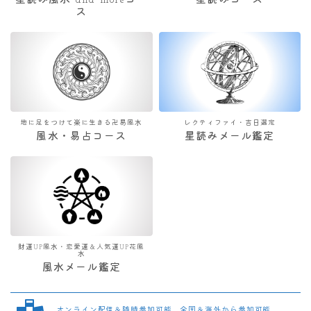
星読み風水 and moreコー
星読みコース
ス
地に足をつけて楽に生きる卍易風水
レクティファイ・吉日選定
風水・易占コース
星読みメール鑑定
財運UP風水・恋愛運＆人気運UP花風
水
風水メール鑑定
オンライン配信＆随時参加可能 全国＆海外から参加可能