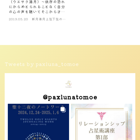
（ウエサク満月）～依存の恐れ
にからめとられることなく自分
の心の声を聴いてそこから才能
を汲み出すことで奉仕と夢をバ
2019.05.20
新月満月上弦下弦の星
ランシングするとき
読み
Tweets by paxluna_tomoe
@
paxlunatomoe