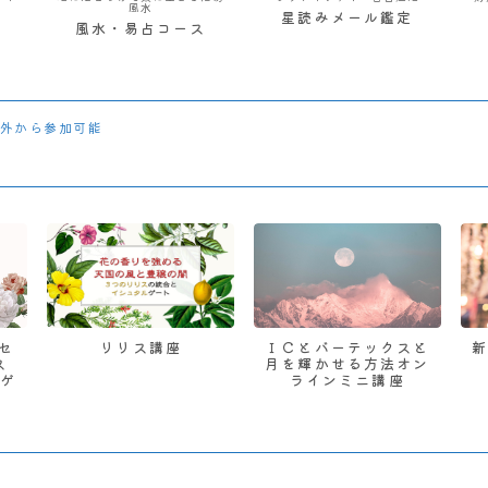
風水
星読みメール鑑定
風水・易占コース
外から参加可能
 セ
リリス講座
ＩＣとバーテックスと
ス
月を輝かせる方法オン
ゲ
ラインミニ講座