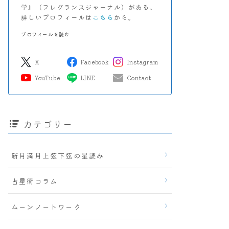
学』（フレグランスジャーナル）がある。
詳しいプロフィールは
こちら
から。
プロフィールを読む
X
Facebook
Instagram
YouTube
LINE
Contact
カテゴリー
新月満月上弦下弦の星読み
占星術コラム
ムーンノートワーク