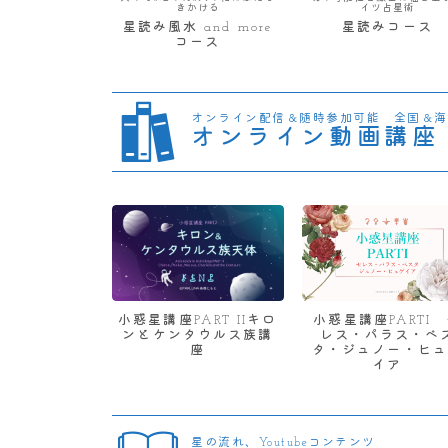
きかける
イツ占星術
星読み風水 and more
星読みコース
コース
オンライン配信＆随時参加可能 全国＆海
オンライン動画講座
小惑星講座PART IIキロ
小惑星講座PARTI
ンとケンタウルス族講
レス・パラス・ベ
座
タ・ジュノー・ヒュ
イア
星の流れ、Youtubeコンテンツ