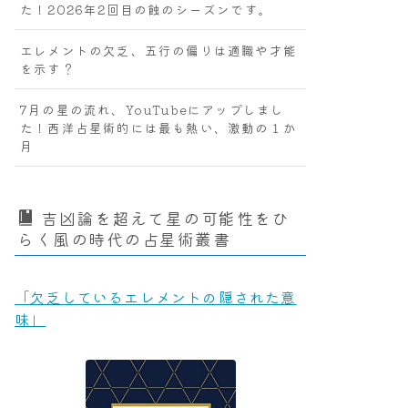
た！2026年2回目の蝕のシーズンです。
エレメントの欠乏、五行の偏りは適職や才能
を示す？
7月の星の流れ、YouTubeにアップしまし
た！西洋占星術的には最も熱い、激動の１か
月
吉凶論を超えて星の可能性をひ
らく風の時代の占星術叢書
「欠乏しているエレメントの隠された意
味」