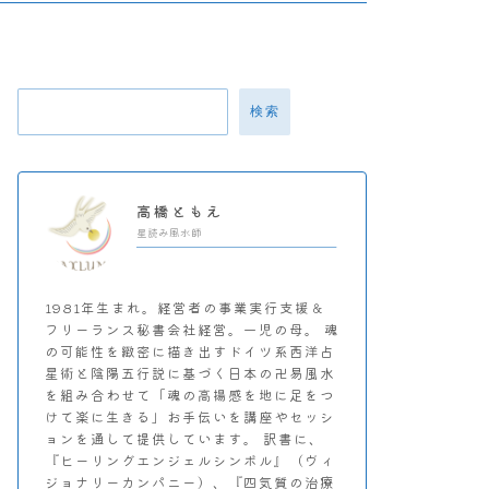
検索
高橋ともえ
星読み風水師
1981年生まれ。経営者の事業実行支援＆
フリーランス秘書会社経営。一児の母。 魂
の可能性を緻密に描き出すドイツ系西洋占
星術と陰陽五行説に基づく日本の卍易風水
を組み合わせて「魂の高揚感を地に足をつ
けて楽に生きる」お手伝いを講座やセッシ
ョンを通して提供しています。 訳書に、
『ヒーリングエンジェルシンボル』（ヴィ
ジョナリーカンパニー）、『四気質の治療