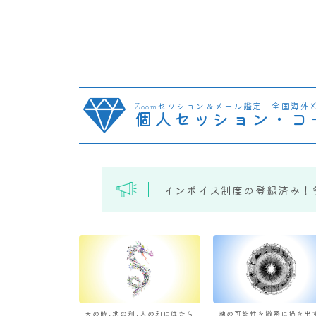
Zoomセッション＆メール鑑定 全国海外
個人セッション・コ
インボイス制度の登録済み！
天の時×地の利×人の和にはたら
魂の可能性を緻密に描き出