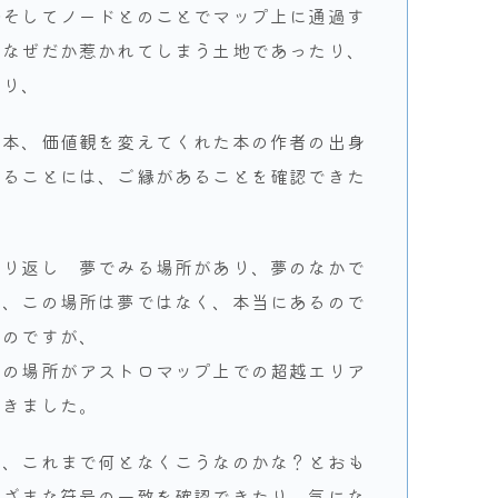
陽そしてノードとのことでマップ上に通過す
はなぜだか惹かれてしまう土地であったり、
たり、
た本、価値観を変えてくれた本の作者の出身
くることには、ご縁があることを確認できた
繰り返し 夢でみる場所があり、夢のなかで
で、この場所は夢ではなく、本当にあるので
るのですが、
この場所がアストロマップ上での超越エリア
驚きました。
と、これまで何となくこうなのかな？とおも
まざまな符号の一致を確認できたり、気にな