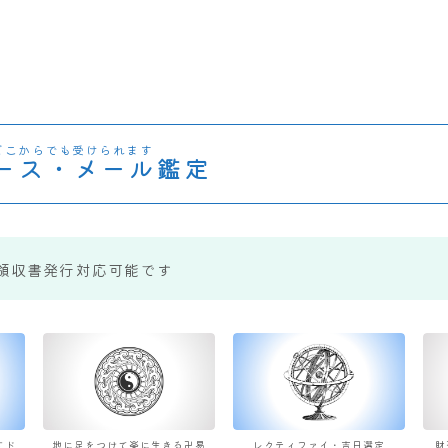
どこからでも受けられます
ース・メール鑑定
領収書発行対応可能です
すド
地に足をつけて楽に生きる卍易
レクティファイ・吉日選定
財