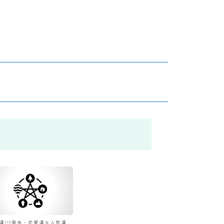
運UP風水・恋愛運＆人気運