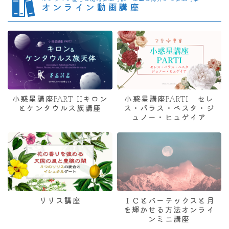
オンライン動画講座
小惑星講座PART IIキロン
小惑星講座PARTI セレ
とケンタウルス族講座
ス・パラス・ベスタ・ジ
ュノー・ヒュゲイア
リリス講座
ＩＣとバーテックスと月
を輝かせる方法オンライ
ンミニ講座