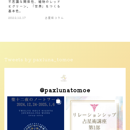
不思議な関係性、植物のレッド
とグリーン。「世界」をつくる
基本色。
2022.12.17
占星術コラム
Tweets by paxluna_tomoe
@
paxlunatomoe