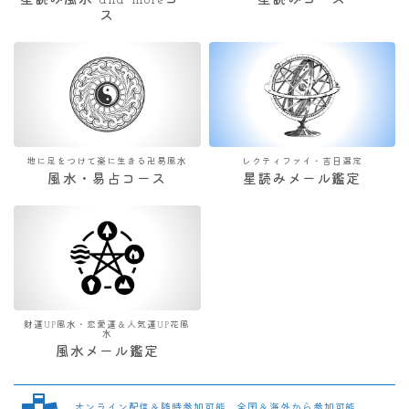
星読み風水 and moreコー
星読みコース
ス
地に足をつけて楽に生きる卍易風水
レクティファイ・吉日選定
風水・易占コース
星読みメール鑑定
財運UP風水・恋愛運＆人気運UP花風
水
風水メール鑑定
オンライン配信＆随時参加可能 全国＆海外から参加可能