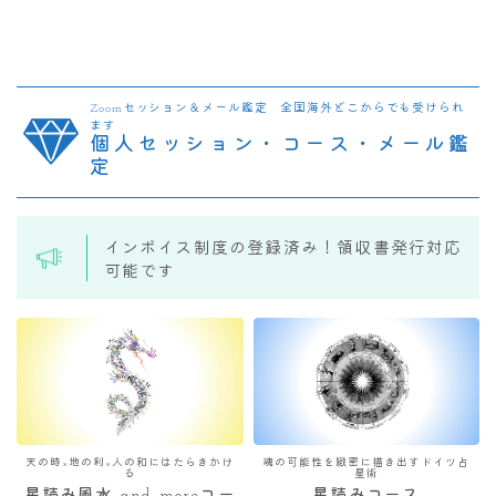
Zoomセッション＆メール鑑定 全国海外どこからでも受けられ
ます
個人セッション・コース・メール鑑
定
インボイス制度の登録済み！領収書発行対応
可能です
天の時×地の利×人の和にはたらきかけ
魂の可能性を緻密に描き出すドイツ占
る
星術