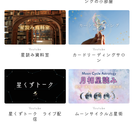
ングの小部屋
Youtube
Youtube
星読み資料室
カードリーディングサロ
ン
Youtube
Youtube
星くずトーク ライブ配
ムーンサイクル占星術
信