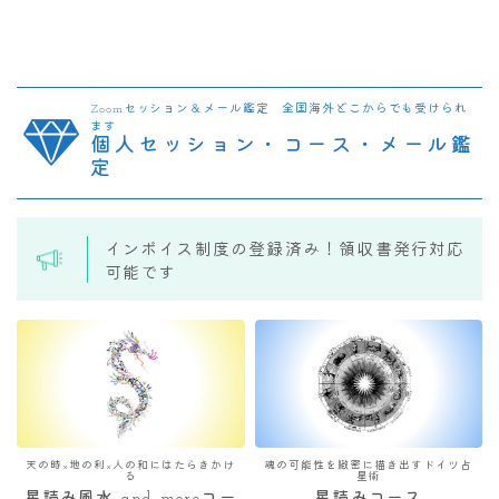
Zoomセッション＆メール鑑定 全国海外どこからでも受けられ
ます
個人セッション・コース・メール鑑
定
インボイス制度の登録済み！領収書発行対応
可能です
天の時×地の利×人の和にはたらきかけ
魂の可能性を緻密に描き出すドイツ占
る
星術