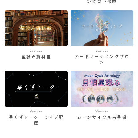
ングの小部屋
Youtube
Youtube
星読み資料室
カードリーディングサロ
ン
Youtube
Youtube
星くずトーク ライブ配
ムーンサイクル占星術
信