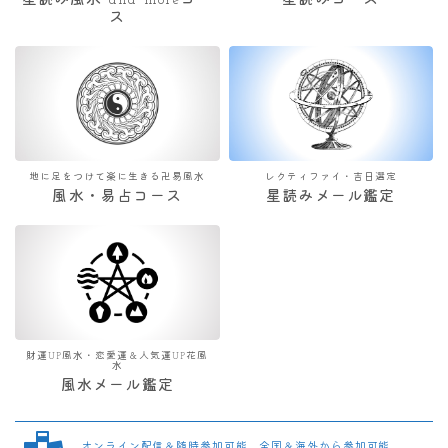
星読み風水 and moreコー
星読みコース
ス
地に足をつけて楽に生きる卍易風水
レクティファイ・吉日選定
風水・易占コース
星読みメール鑑定
財運UP風水・恋愛運＆人気運UP花風
水
風水メール鑑定
オンライン配信＆随時参加可能 全国＆海外から参加可能