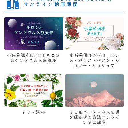
オンライン動画講座
小惑星講座PART IIキロン
小惑星講座PARTI セレ
とケンタウルス族講座
ス・パラス・ベスタ・ジ
ュノー・ヒュゲイア
リリス講座
ＩＣとバーテックスと月
を輝かせる方法オンライ
ンミニ講座