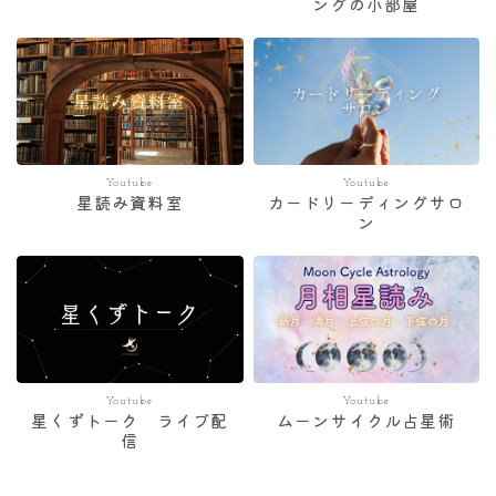
ングの小部屋
Youtube
Youtube
星読み資料室
カードリーディングサロ
ン
Youtube
Youtube
星くずトーク ライブ配
ムーンサイクル占星術
信