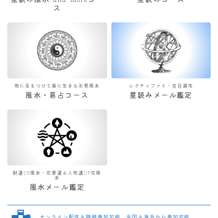
星読み風水 and moreコー
星読みコース
ス
地に足をつけて楽に生きる卍易風水
レクティファイ・吉日選定
風水・易占コース
星読みメール鑑定
財運UP風水・恋愛運＆人気運UP花風
水
風水メール鑑定
オンライン配信＆随時参加可能 全国＆海外から参加可能