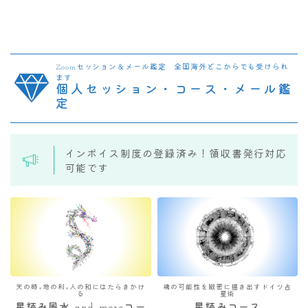
Zoomセッション＆メール鑑定 全国海外どこからでも受けられ
ます
個人セッション・コース・メール鑑
定
インボイス制度の登録済み！領収書発行対応
可能です
天の時×地の利×人の和にはたらきかけ
魂の可能性を緻密に描き出すドイツ占
る
星術