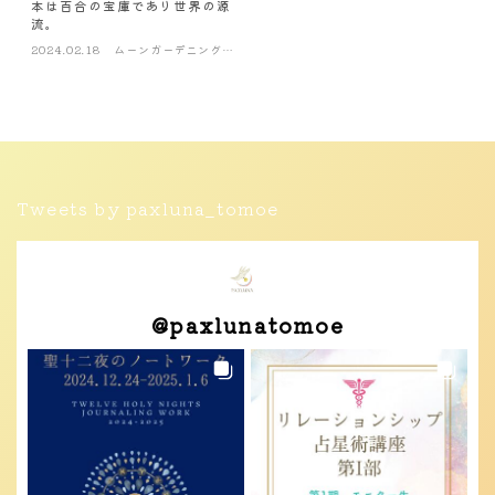
本は百合の宝庫であり世界の源
流。
2024.02.18
ムーンガーデニング・
風水
Tweets by paxluna_tomoe
@
paxlunatomoe