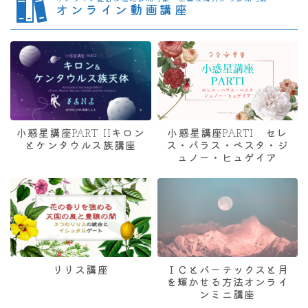
オンライン動画講座
小惑星講座PART IIキロン
小惑星講座PARTI セレ
とケンタウルス族講座
ス・パラス・ベスタ・ジ
ュノー・ヒュゲイア
リリス講座
ＩＣとバーテックスと月
を輝かせる方法オンライ
ンミニ講座