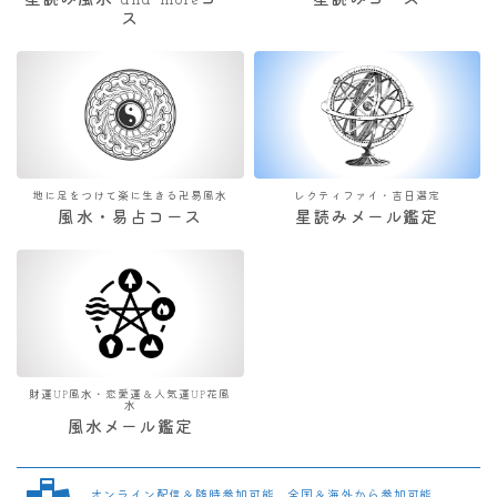
星読み風水 and moreコー
星読みコース
ス
地に足をつけて楽に生きる卍易風水
レクティファイ・吉日選定
風水・易占コース
星読みメール鑑定
財運UP風水・恋愛運＆人気運UP花風
水
風水メール鑑定
オンライン配信＆随時参加可能 全国＆海外から参加可能