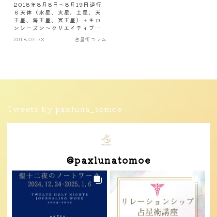
2018年8月8日～8月19日逆行
６天体（水星、火星、土星、天
王星、海王星、冥王星）＋キロ
ンシーズン～クリエイティブな
思考にフォーカスするとき
2018.07.23
占星術コラム
Tweets by paxluna_tomoe
@
paxlunatomoe