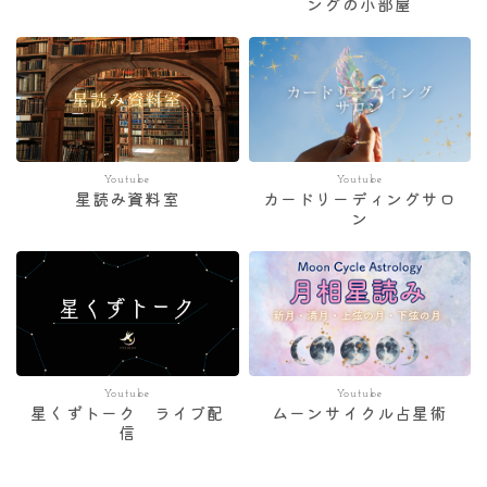
ングの小部屋
Youtube
Youtube
星読み資料室
カードリーディングサロ
ン
Youtube
Youtube
星くずトーク ライブ配
ムーンサイクル占星術
信