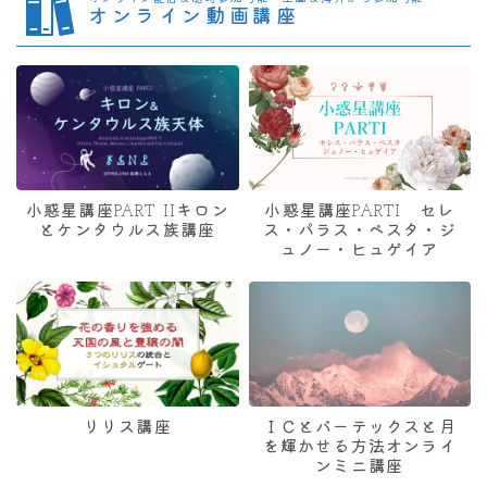
オンライン動画講座
小惑星講座PART IIキロン
小惑星講座PARTI セレ
とケンタウルス族講座
ス・パラス・ベスタ・ジ
ュノー・ヒュゲイア
リリス講座
ＩＣとバーテックスと月
を輝かせる方法オンライ
ンミニ講座