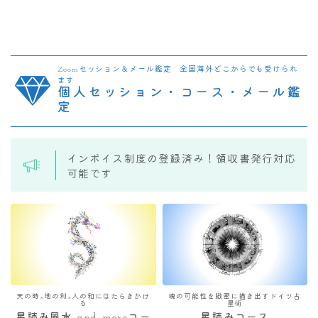
Zoomセッション＆メール鑑定 全国海外どこからでも受けられ
ます
個人セッション・コース・メール鑑
定
インボイス制度の登録済み！領収書発行対応
可能です
天の時×地の利×人の和にはたらきかけ
魂の可能性を緻密に描き出すドイツ占
る
星術