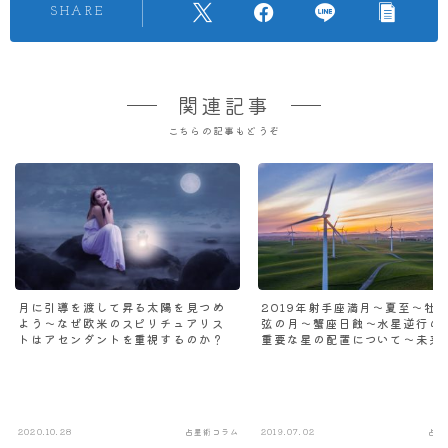
SHARE
関連記事
こちらの記事もどうぞ
月に引導を渡して昇る太陽を見つめ
2019年射手座満月～夏至～牡
よう～なぜ欧米のスピリチュアリス
弦の月～蟹座日蝕～水星逆行の
トはアセンダントを重視するのか？
重要な星の配置について～未来
やってくる追い風に促されて創
なアイデアが沸き上がるとき
2020.10.28
占星術コラム
2019.07.02
占星