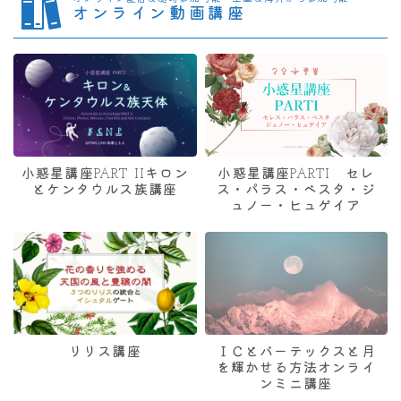
オンライン動画講座
小惑星講座PART IIキロン
小惑星講座PARTI セレ
とケンタウルス族講座
ス・パラス・ベスタ・ジ
ュノー・ヒュゲイア
リリス講座
ＩＣとバーテックスと月
を輝かせる方法オンライ
ンミニ講座