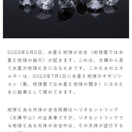
2023年5月2日、水星と地球の会合（地球暦では水
星と地球の結び）が起きます。これは、太陽から見
て水星が地球と合になるときです。このときのエネ
ルギーは、2023年7月1日に水星と地球がオポジシ
ョン（衝、地球暦では水星と地球の開き）になると
きに結果として現れてきます。
地球とある天体の会合周期はヘリオセントリック
（太陽中心）の出来事ですが、ジオセントリックで
も地球とある天体の会合中は、その天体が逆行する