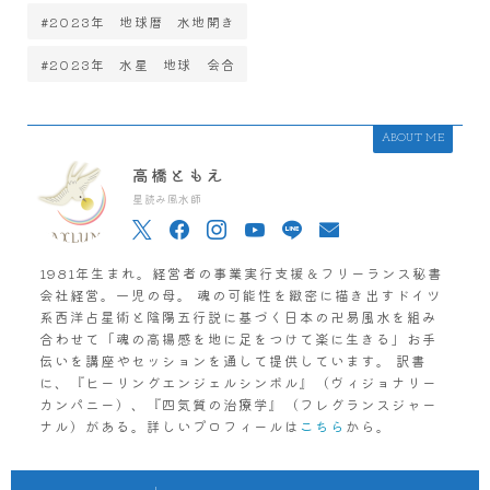
#2023年 地球暦 水地開き
#2023年 水星 地球 会合
ABOUT ME
高橋ともえ
星読み風水師
1981年生まれ。経営者の事業実行支援＆フリーランス秘書
会社経営。一児の母。 魂の可能性を緻密に描き出すドイツ
系西洋占星術と陰陽五行説に基づく日本の卍易風水を組み
合わせて「魂の高揚感を地に足をつけて楽に生きる」お手
伝いを講座やセッションを通して提供しています。 訳書
に、『ヒーリングエンジェルシンボル』（ヴィジョナリー
カンパニー）、『四気質の治療学』（フレグランスジャー
ナル）がある。詳しいプロフィールは
こちら
から。