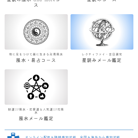
星読み風水 and moreコー
星読みコース
ス
地に足をつけて楽に生きる卍易風水
レクティファイ・吉日選定
風水・易占コース
星読みメール鑑定
財運UP風水・恋愛運＆人気運UP花風
水
風水メール鑑定
オンライン配信＆随時参加可能 全国＆海外から参加可能