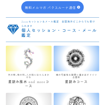
無料メルマガ パクスルーナ通信
Zoomセッション＆メール鑑定 全国海外どこからでも受け
られます
個人セッション・コース・メール
鑑定
天の時×地の利×人の和にはたらきか
魂の可能性を緻密に描き出すドイツ
ける
占星術
星読み風水 and moreコ
星読みコース
ース