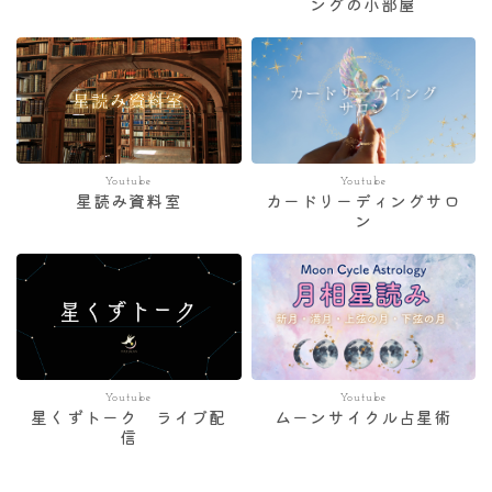
ングの小部屋
Youtube
Youtube
星読み資料室
カードリーディングサロ
ン
Youtube
Youtube
星くずトーク ライブ配
ムーンサイクル占星術
信