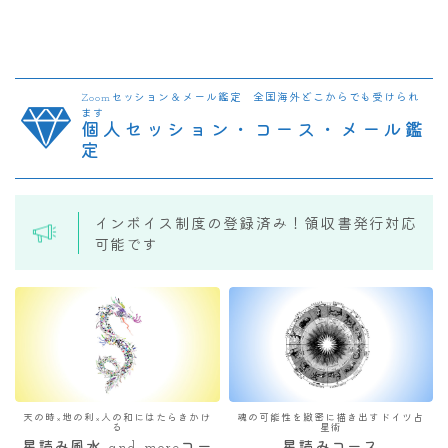
Zoomセッション＆メール鑑定 全国海外どこからでも受けられ
ます
個人セッション・コース・メール鑑
定
インボイス制度の登録済み！領収書発行対応
可能です
天の時×地の利×人の和にはたらきかけ
魂の可能性を緻密に描き出すドイツ占
る
星術