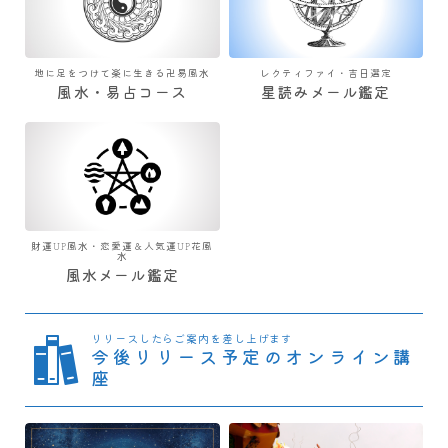
地に足をつけて楽に生きる卍易風水
レクティファイ・吉日選定
風水・易占コース
星読みメール鑑定
財運UP風水・恋愛運＆人気運UP花風
水
風水メール鑑定
リリースしたらご案内を差し上げます
今後リリース予定のオンライン講
座