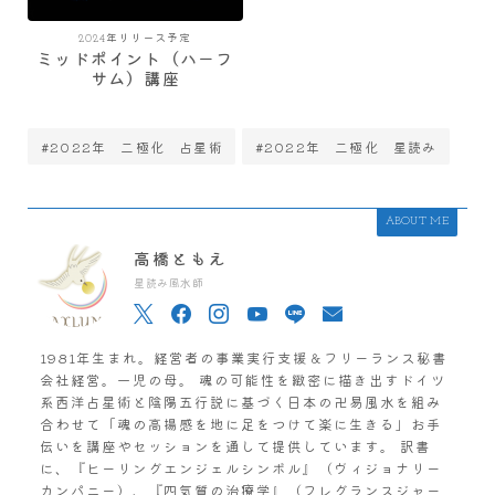
2024年リリース予定
ミッドポイント（ハーフ
サム）講座
#2022年 二極化 占星術
#2022年 二極化 星読み
ABOUT ME
高橋ともえ
星読み風水師
1981年生まれ。経営者の事業実行支援＆フリーランス秘書
会社経営。一児の母。 魂の可能性を緻密に描き出すドイツ
系西洋占星術と陰陽五行説に基づく日本の卍易風水を組み
合わせて「魂の高揚感を地に足をつけて楽に生きる」お手
伝いを講座やセッションを通して提供しています。 訳書
に、『ヒーリングエンジェルシンボル』（ヴィジョナリー
カンパニー）、『四気質の治療学』（フレグランスジャー