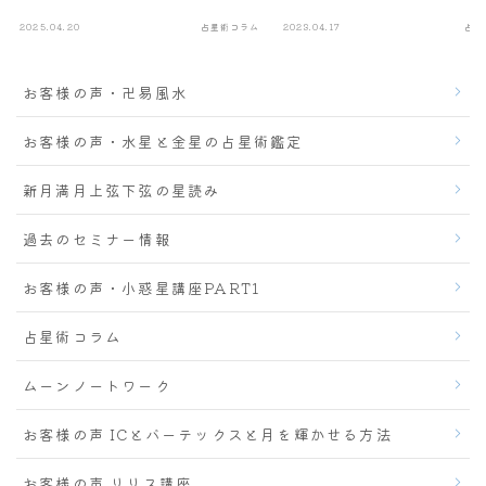
2025.04.20
占星術コラム
2023.04.17
占星
お客様の声・卍易風水
お客様の声・水星と金星の占星術鑑定
新月満月上弦下弦の星読み
過去のセミナー情報
お客様の声・小惑星講座PART1
占星術コラム
ムーンノートワーク
お客様の声 ICとバーテックスと月を輝かせる方法
お客様の声 リリス講座