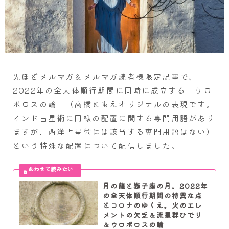
先ほどメルマガ＆メルマガ読者様限定記事で、
2022年の全天体順行期間に同時に成立する「ウロ
ボロスの輪」（高橋ともえオリジナルの表現です。
インド占星術に同様の配置に関する専門用語があり
ますが、西洋占星術には該当する専門用語はない）
という特殊な配置について配信しました。
月の龍と獅子座の月。2022年
の全天体順行期間の特異な点
とコロナのゆくえ。火のエレ
メントの欠乏＆流星群ひでり
＆ウロボロスの輪