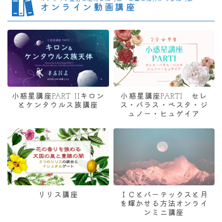
オンライン動画講座
小惑星講座PART IIキロン
小惑星講座PARTI セレ
とケンタウルス族講座
ス・パラス・ベスタ・ジ
ュノー・ヒュゲイア
リリス講座
ＩＣとバーテックスと月
を輝かせる方法オンライ
ンミニ講座