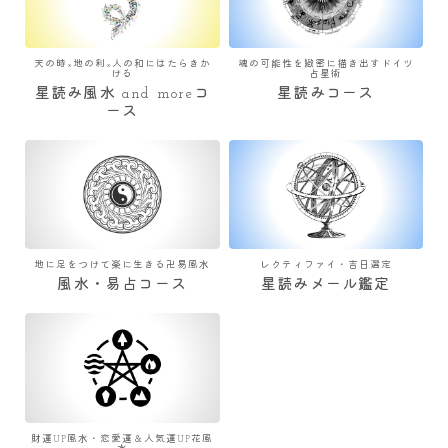
天の時×地の利×人の和にはたらきか
魂の可能性を緻密に描き出すドイツ
ける
占星術
星読み風水 and moreコ
星読みコース
ース
地に足をつけて楽に生きる卍易風水
レクティファイ・吉日選定
風水・易占コース
星読みメール鑑定
財運UP風水・恋愛運＆人気運UP花風