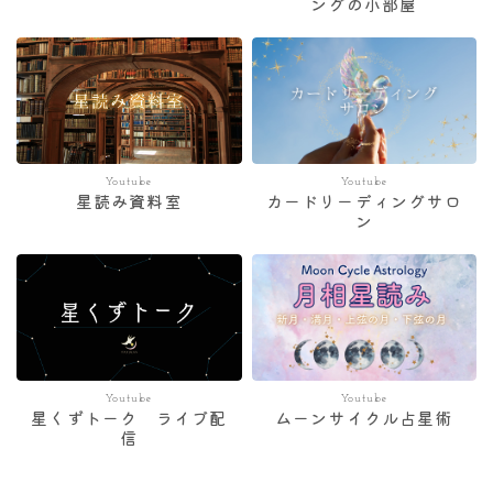
ングの小部屋
Youtube
Youtube
星読み資料室
カードリーディングサロ
ン
Youtube
Youtube
星くずトーク ライブ配
ムーンサイクル占星術
信