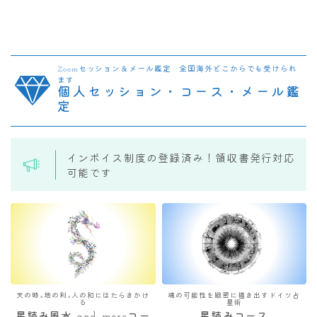
Zoomセッション＆メール鑑定 全国海外どこからでも受けられ
ます
個人セッション・コース・メール鑑
定
インボイス制度の登録済み！領収書発行対応
可能です
天の時×地の利×人の和にはたらきかけ
魂の可能性を緻密に描き出すドイツ占
る
星術