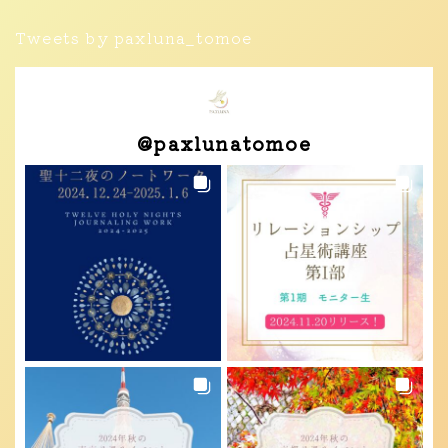
Tweets by paxluna_tomoe
@
paxlunatomoe