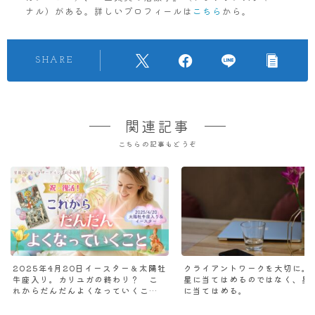
ナル）がある。詳しいプロフィールは
こちら
から。
SHARE
関連記事
こちらの記事もどうぞ
2025年4月20日イースター＆太陽牡
クライアントワークを大切に。
牛座入り。カリユガの終わり？ こ
星に当てはめるのではなく、星
れからだんだんよくなっていくこ
に当てはめる。
と。