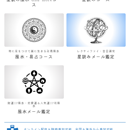
星読み風水 and moreコー
星読みコース
ス
地に足をつけて楽に生きる卍易風水
レクティファイ・吉日選定
風水・易占コース
星読みメール鑑定
財運UP風水・恋愛運＆人気運UP花風
水
風水メール鑑定
オンライン配信＆随時参加可能 全国＆海外から参加可能