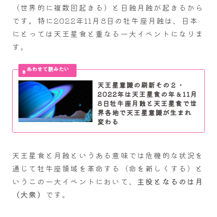
（世界的に複数回起きる）と日蝕月蝕が起きるから
です。特に2022年11月8日の牡牛座月蝕は、日本
にとっては天王星食と重なる一大イベントになりま
す。
天王星意識の刷新その２・
2022年は天王星食の年＆11月
8日牡牛座月蝕と天王星食で世
界各地で天王星意識が生まれ
変わる
天王星食と月蝕というある意味では危機的な状況を
通じて牡牛座領域を革命する（命を新しくする）と
いうこの一大イベントにおいて、
主役となるのは月
（大衆）
です。