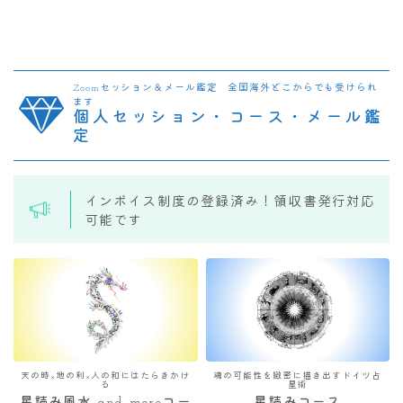
Zoomセッション＆メール鑑定 全国海外どこからでも受けられ
ます
個人セッション・コース・メール鑑
定
インボイス制度の登録済み！領収書発行対応
可能です
天の時×地の利×人の和にはたらきかけ
魂の可能性を緻密に描き出すドイツ占
る
星術