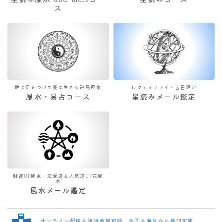
星読み風水 and moreコー
星読みコース
ス
地に足をつけて楽に生きる卍易風水
レクティファイ・吉日選定
風水・易占コース
星読みメール鑑定
財運UP風水・恋愛運＆人気運UP花風
水
風水メール鑑定
オンライン配信＆随時参加可能 全国＆海外から参加可能