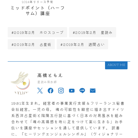
2024年リリース予定
ミッドポイント（ハーフ
サム）講座
#2019年2月 ホロスコープ
#2019年2月 星読み
#2019年2月 占星術
#2019年2月 週間占い
ABOUT ME
高橋ともえ
星読み風水師
1981年生まれ。経営者の事業実行支援＆フリーランス秘書
会社経営。一児の母。 魂の可能性を緻密に描き出すドイツ
系西洋占星術と陰陽五行説に基づく日本の卍易風水を組み
合わせて「魂の高揚感を地に足をつけて楽に生きる」お手
伝いを講座やセッションを通して提供しています。 訳書
に、『ヒーリングエンジェルシンボル』（ヴィジョナリー