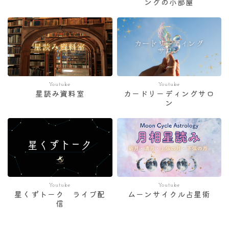
ングの小部屋
Youtube
Youtube
星読み資料室
カードリーディングサロ
ン
Youtube
Youtube
星くずトーク ライブ配
ムーンサイクル占星術
信