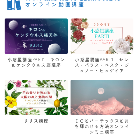
オンライン動画講座
小惑星講座PART IIキロン
小惑星講座PARTI セレ
とケンタウルス族講座
ス・パラス・ベスタ・ジ
ュノー・ヒュゲイア
リリス講座
ＩＣとバーテックスと月
を輝かせる方法オンライ
ンミニ講座