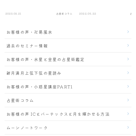
2023.03.21
占星術コラム
2022.05.22
占星
お客様の声・卍易風水
過去のセミナー情報
お客様の声・水星と金星の占星術鑑定
新月満月上弦下弦の星読み
お客様の声・小惑星講座PART1
占星術コラム
お客様の声 ICとバーテックスと月を輝かせる方法
ムーンノートワーク