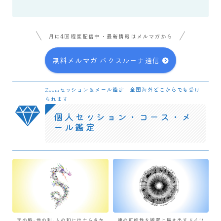
月に4回程度配信中・最新情報はメルマガから
無料メルマガ パクスルーナ通信
Zoomセッション＆メール鑑定 全国海外どこからでも受け
られます
個人セッション・コース・メ
ール鑑定
天の時×地の利×人の和にはたらきか
魂の可能性を緻密に描き出すドイツ