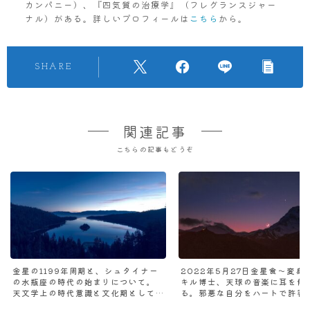
カンパニー）、『四気質の治療学』（フレグランスジャー
ナル）がある。詳しいプロフィールは
こちら
から。
SHARE
関連記事
こちらの記事もどうぞ
金星の1199年周期と、シュタイナー
2022年5月27日金星食～変身
の水瓶座の時代の始まりについて。
キル博士、天球の音楽に耳を傾
天文学上の時代意識と文化期として
る。邪悪な自分をハートで許容
の時代意識の違い