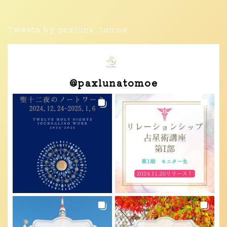
Tweets by paxluna_tomoe
@
paxlunatomoe