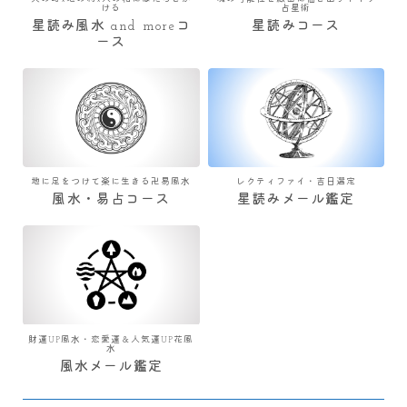
ける
占星術
星読み風水 and moreコ
星読みコース
ース
地に足をつけて楽に生きる卍易風水
レクティファイ・吉日選定
風水・易占コース
星読みメール鑑定
財運UP風水・恋愛運＆人気運UP花風
水
風水メール鑑定