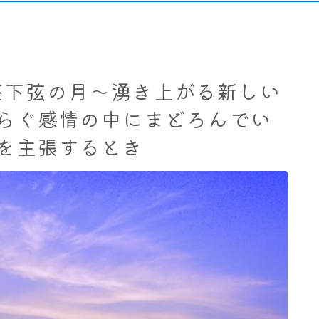
3 魚座下弦の月～湧き上がる新しい
らぐ感情の中にまどろんでい
を主張するとき