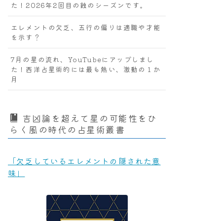
た！2026年2回目の蝕のシーズンです。
エレメントの欠乏、五行の偏りは適職や才能
を示す？
7月の星の流れ、YouTubeにアップしまし
た！西洋占星術的には最も熱い、激動の１か
月
吉凶論を超えて星の可能性をひ
らく風の時代の占星術叢書
「欠乏しているエレメントの隠された意
味」