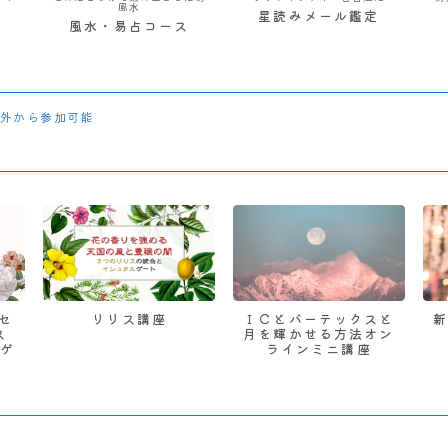
風水
星読みメール鑑定
風水・易占コース
外から参加可能
 セ
リリス講座
ＩＣとバーテックスと
ス
月を輝かせる方法オン
ゲ
ラインミニ講座