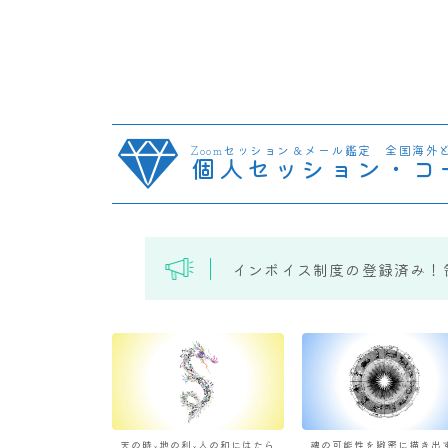
Zoomセッション＆メール鑑定 全国海外
個人セッション・コ
インボイス制度の登録済み！
天の時×地の利×人の和にはたら
魂の可能性を緻密に描き出