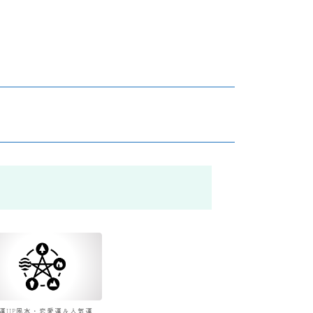
運UP風水・恋愛運＆人気運