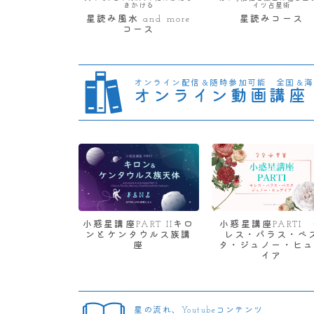
きかける
イツ占星術
星読み風水 and more
星読みコース
コース
オンライン配信＆随時参加可能 全国＆海
オンライン動画講座
小惑星講座PART IIキロ
小惑星講座PARTI
ンとケンタウルス族講
レス・パラス・ベ
座
タ・ジュノー・ヒュ
イア
星の流れ、Youtubeコンテンツ