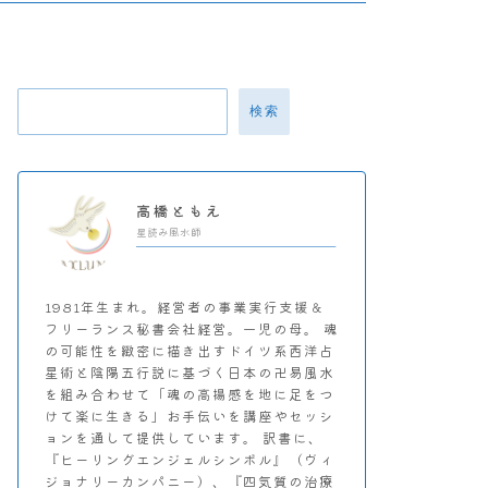
検索
高橋ともえ
星読み風水師
1981年生まれ。経営者の事業実行支援＆
フリーランス秘書会社経営。一児の母。 魂
の可能性を緻密に描き出すドイツ系西洋占
星術と陰陽五行説に基づく日本の卍易風水
を組み合わせて「魂の高揚感を地に足をつ
けて楽に生きる」お手伝いを講座やセッシ
ョンを通して提供しています。 訳書に、
『ヒーリングエンジェルシンボル』（ヴィ
ジョナリーカンパニー）、『四気質の治療