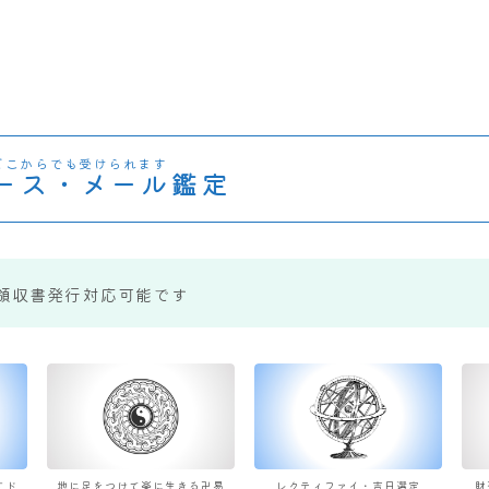
どこからでも受けられます
ース・メール鑑定
領収書発行対応可能です
すド
地に足をつけて楽に生きる卍易
レクティファイ・吉日選定
財