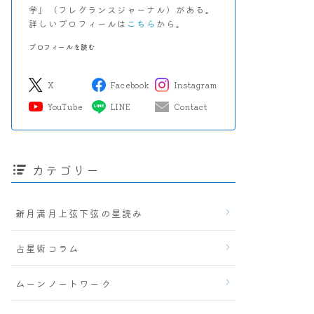
学』（フレグランスジャーナル）がある。
詳しいプロフィールは
こちら
から。
プロフィールを読む
X
Facebook
Instagram
YouTube
LINE
Contact
カテゴリー
新月満月上弦下弦の星読み
占星術コラム
ムーンノートワーク