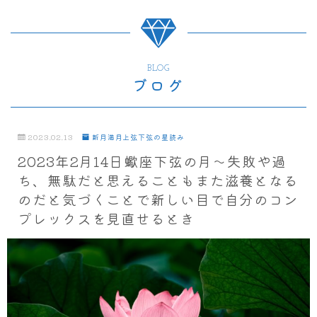
BLOG
ブログ
2023.02.13
新月満月上弦下弦の星読み
2023年2月14日蠍座下弦の月～失敗や過
ち、無駄だと思えることもまた滋養となる
のだと気づくことで新しい目で自分のコン
プレックスを見直せるとき