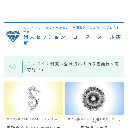
Zoomセッション＆メール鑑定 全国海外どこからでも受けられ
ます
個人セッション・コース・メール鑑
定
インボイス制度の登録済み！領収書発行対応
可能です
天の時×地の利×人の和にはたらきかけ
魂の可能性を緻密に描き出すドイツ占
る
星術