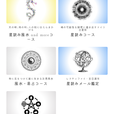
天の時×地の利×人の和にはたらきか
魂の可能性を緻密に描き出すドイツ
ける
占星術
星読み風水 and moreコ
星読みコース
ース
地に足をつけて楽に生きる卍易風水
レクティファイ・吉日選定
風水・易占コース
星読みメール鑑定