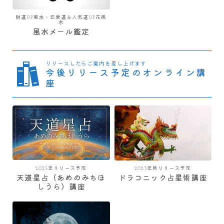
財運UP風水・恋愛運＆人気運UP花風
水
風水メール鑑定
リリースしたらご案内を差し上げます
今後リリース予定のオンライン講
座
2025年リリース予定
2023年秋リリース予定
天道星占（あめのみちほ
ドラコニック占星術講座
しうら）講座