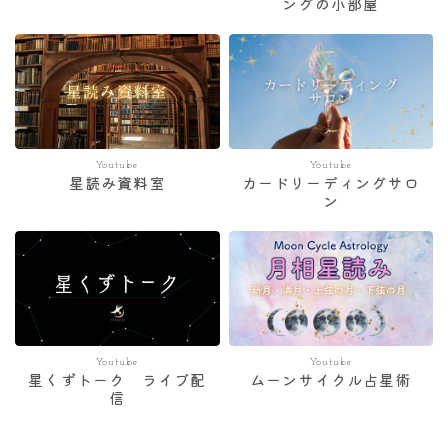
ングの小部屋
Youtube
Youtube
星読み資料室
カードリーディングサロ
ン
Youtube
Youtube
星くずトーク ライブ配
ムーンサイクル占星術
信