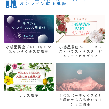
オンライン動画講座
小惑星講座PART IIキロン
小惑星講座PARTI セレ
とケンタウルス族講座
ス・パラス・ベスタ・ジ
ュノー・ヒュゲイア
リリス講座
ＩＣとバーテックスと月
を輝かせる方法オンライ
ンミニ講座