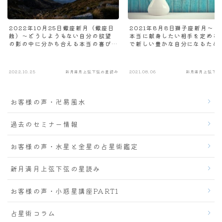
2022年10月25日蠍座新月（蠍座日
2021年8月8日獅子座新月～自
蝕）～どうしようもない自分の欲望
本当に献身したい相手を定める
の影の中に分かち合える本当の喜び
で新しい豊かな自分になるため
の原石を見つけて変容させるとき
堂々としたセルフイメージをも
き
2022.10.25
新月満月上弦下弦の星読み
2021.08.06
新月満月上弦下弦
お客様の声・卍易風水
過去のセミナー情報
お客様の声・水星と金星の占星術鑑定
新月満月上弦下弦の星読み
お客様の声・小惑星講座PART1
占星術コラム