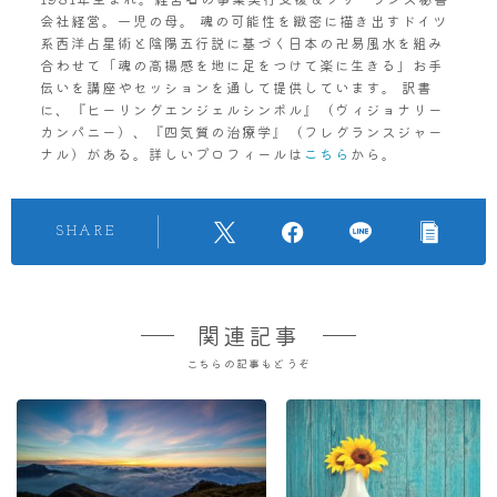
会社経営。一児の母。 魂の可能性を緻密に描き出すドイツ
系西洋占星術と陰陽五行説に基づく日本の卍易風水を組み
合わせて「魂の高揚感を地に足をつけて楽に生きる」お手
伝いを講座やセッションを通して提供しています。 訳書
に、『ヒーリングエンジェルシンボル』（ヴィジョナリー
カンパニー）、『四気質の治療学』（フレグランスジャー
ナル）がある。詳しいプロフィールは
こちら
から。
SHARE
関連記事
こちらの記事もどうぞ