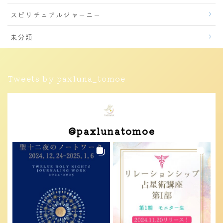
スピリチュアルジャーニー
未分類
Tweets by paxluna_tomoe
@
paxlunatomoe