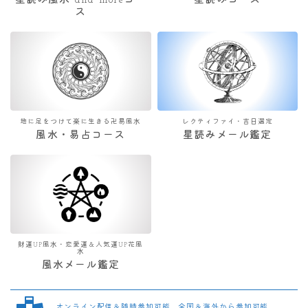
星読み風水 and moreコー
星読みコース
ス
地に足をつけて楽に生きる卍易風水
レクティファイ・吉日選定
風水・易占コース
星読みメール鑑定
財運UP風水・恋愛運＆人気運UP花風
水
風水メール鑑定
オンライン配信＆随時参加可能 全国＆海外から参加可能