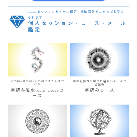
Zoomセッション＆メール鑑定 全国海外どこからでも受け
られます
個人セッション・コース・メール
鑑定
天の時×地の利×人の和にはたらきか
魂の可能性を緻密に描き出すドイツ
ける
占星術
星読み風水 and moreコ
星読みコース
ース