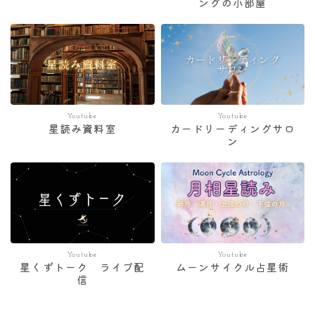
ングの小部屋
Youtube
Youtube
星読み資料室
カードリーディングサロ
ン
Youtube
Youtube
星くずトーク ライブ配
ムーンサイクル占星術
信