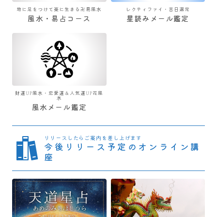
地に足をつけて楽に生きる卍易風水
レクティファイ・吉日選定
風水・易占コース
星読みメール鑑定
財運UP風水・恋愛運＆人気運UP花風
水
風水メール鑑定
リリースしたらご案内を差し上げます
今後リリース予定のオンライン講
座