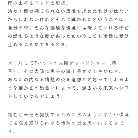
座の土星とヨッドを形成。
冷たく愛の感じられない環境を求めたわけではない
かもしれないけれどそこに導かれたということは、
自分の中にそんな過酷な環境にも降りていけるほど
の燃えるような愛があったということを冷静に受け
止めることができるとき、
月に対して7ハウスの太陽がオポジション（満
月）、その太陽に魚座の海王星がゆるやかに合。
あなたの内なる情熱の炎を理想だと思ってくれるよ
うな誰かとの出会いによって、過去から未来へシフ
トしていけるでしょう。
犠牲と奉仕を識別するために氷のように冷たい環境
でも燃え続ける内なる情熱の炎を思い出すときで
す。