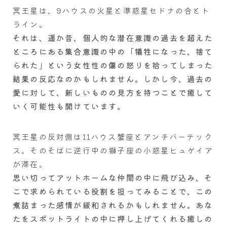
冥王星は、9ハウスの火星と準惑星セドナの合とト
ライン。
それは、遥か昔、個人的な潜在意識の過去を超えた
ところにある集合意識の中の「犠牲になった、捨て
られた」という女性性の傷の怒りを拾ってしまった
結果の反応なのかもしれません。しかし今、過去の
愛に対して、新しいものの見方を持つことで癒して
いく可能性も開けています。
冥王星の反対側は11ハウス蟹座とアンチバーテック
ス。そのそばに逆行中の獅子座の小惑星ヒュゲイア
が滞在。
思い切ってアットホームな仲間の中に飛び込み、そ
こで求められている役割を担ってみることで、この
煮詰まった感情が緩和されるかもしれません。あな
たをスポットライトの中に押し上げてくれる癒しの