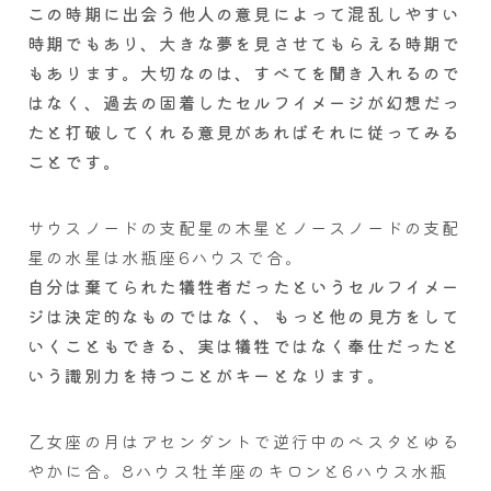
この時期に出会う他人の意見によって混乱しやすい
時期でもあり、大きな夢を見させてもらえる時期で
もあります。大切なのは、すべてを聞き入れるので
はなく、過去の固着したセルフイメージが幻想だっ
たと打破してくれる意見があればそれに従ってみる
ことです。
サウスノードの支配星の木星とノースノードの支配
星の水星は水瓶座6ハウスで合。
自分は棄てられた犠牲者だったというセルフイメー
ジは決定的なものではなく、もっと他の見方をして
いくこともできる、実は犠牲ではなく奉仕だったと
いう識別力を持つことがキーとなります。
乙女座の月はアセンダントで逆行中のベスタとゆる
やかに合。8ハウス牡羊座のキロンと6ハウス水瓶