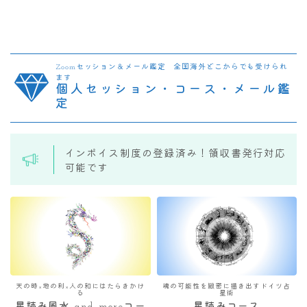
Zoomセッション＆メール鑑定 全国海外どこからでも受けられ
ます
個人セッション・コース・メール鑑
定
インボイス制度の登録済み！領収書発行対応
可能です
天の時×地の利×人の和にはたらきかけ
魂の可能性を緻密に描き出すドイツ占
る
星術