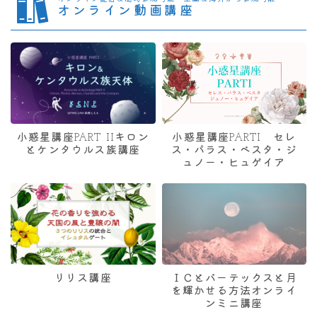
オンライン動画講座
小惑星講座PART IIキロン
小惑星講座PARTI セレ
とケンタウルス族講座
ス・パラス・ベスタ・ジ
ュノー・ヒュゲイア
リリス講座
ＩＣとバーテックスと月
を輝かせる方法オンライ
ンミニ講座