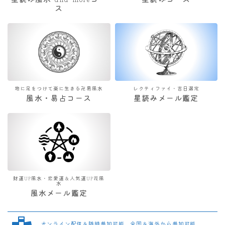
星読み風水 and moreコー
星読みコース
ス
地に足をつけて楽に生きる卍易風水
レクティファイ・吉日選定
風水・易占コース
星読みメール鑑定
財運UP風水・恋愛運＆人気運UP花風
水
風水メール鑑定
オンライン配信＆随時参加可能 全国＆海外から参加可能