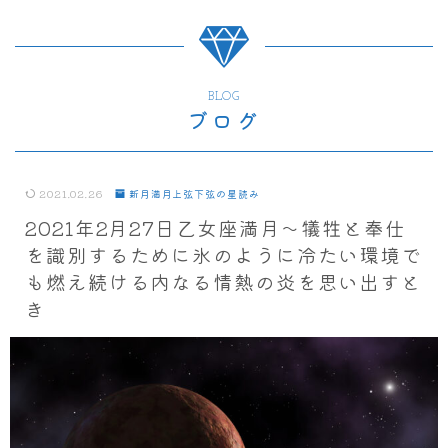
BLOG
ブログ
2021.02.26
新月満月上弦下弦の星読み
2021年2月27日乙女座満月～犠牲と奉仕
を識別するために氷のように冷たい環境で
も燃え続ける内なる情熱の炎を思い出すと
き