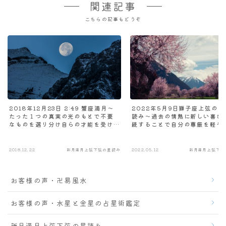
関連記事
こちらの記事もどうぞ
2018年12月23日 2:49 蟹座満月～
2022年5月9日獅子座上弦の月
たった１つの真実の光のもとで不要
読み～過去の情熱に新しい喜び
なものを選り分け自らの才能を受け
続することで自分の尊厳を軽や
渡していくとき
取り戻し変容を祝福するとき
2018.12.22
新月満月上弦下弦の星読み
2022.05.12
新月満月上弦下弦
お客様の声・卍易風水
お客様の声・水星と金星の占星術鑑定
新月満月上弦下弦の星読み