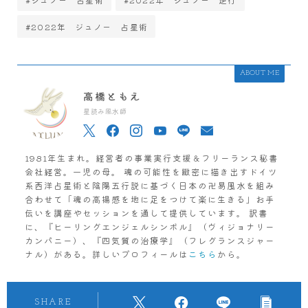
#2022年 ジュノー 占星術
ABOUT ME
高橋ともえ
星読み風水師
1981年生まれ。経営者の事業実行支援＆フリーランス秘書
会社経営。一児の母。 魂の可能性を緻密に描き出すドイツ
系西洋占星術と陰陽五行説に基づく日本の卍易風水を組み
合わせて「魂の高揚感を地に足をつけて楽に生きる」お手
伝いを講座やセッションを通して提供しています。 訳書
に、『ヒーリングエンジェルシンボル』（ヴィジョナリー
カンパニー）、『四気質の治療学』（フレグランスジャー
ナル）がある。詳しいプロフィールは
こちら
から。
SHARE