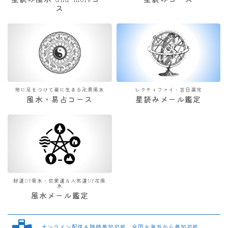
星読み風水 and moreコー
星読みコース
ス
地に足をつけて楽に生きる卍易風水
レクティファイ・吉日選定
風水・易占コース
星読みメール鑑定
財運UP風水・恋愛運＆人気運UP花風
水
風水メール鑑定
オンライン配信＆随時参加可能 全国＆海外から参加可能