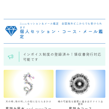
Zoomセッション＆メール鑑定 全国海外どこからでも受けられ
ます
個人セッション・コース・メール鑑
定
インボイス制度の登録済み！領収書発行対応
可能です
天の時×地の利×人の和にはたらきかけ
魂の可能性を緻密に描き出すドイツ占
る
星術