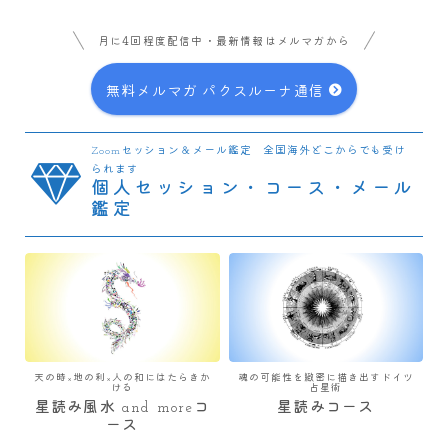
月に4回程度配信中・最新情報はメルマガから
無料メルマガ パクスルーナ通信
Zoomセッション＆メール鑑定 全国海外どこからでも受け
られます
個人セッション・コース・メール
鑑定
天の時×地の利×人の和にはたらきか
魂の可能性を緻密に描き出すドイツ
ける
占星術
星読み風水 and moreコ
星読みコース
ース