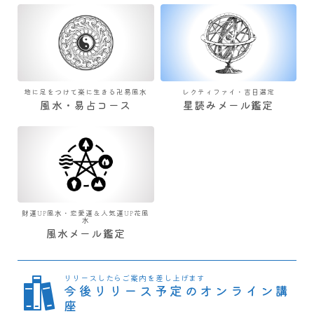
地に足をつけて楽に生きる卍易風水
レクティファイ・吉日選定
風水・易占コース
星読みメール鑑定
財運UP風水・恋愛運＆人気運UP花風
水
風水メール鑑定
リリースしたらご案内を差し上げます
今後リリース予定のオンライン講
座