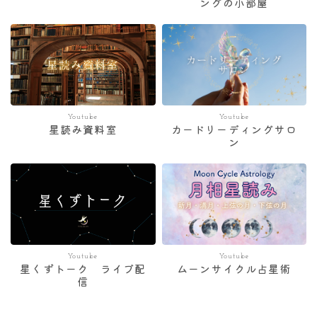
ングの小部屋
Youtube
Youtube
星読み資料室
カードリーディングサロ
ン
Youtube
Youtube
星くずトーク ライブ配
ムーンサイクル占星術
信