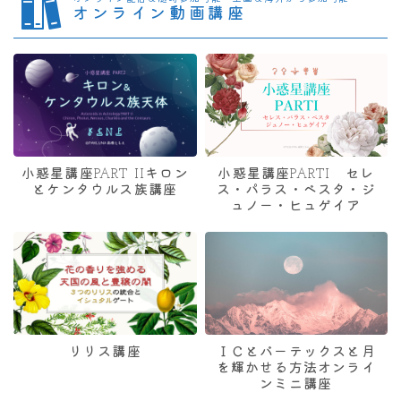
オンライン動画講座
小惑星講座PART IIキロン
小惑星講座PARTI セレ
とケンタウルス族講座
ス・パラス・ベスタ・ジ
ュノー・ヒュゲイア
リリス講座
ＩＣとバーテックスと月
を輝かせる方法オンライ
ンミニ講座