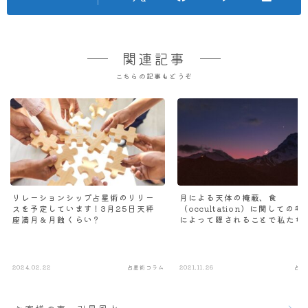
関連記事
こちらの記事もどうぞ
リレーションシップ占星術のリリー
月による天体の掩蔽、食
スを予定しています！3月25日天秤
（occultation）に関しての
座満月＆月蝕くらい？
によって隠されることで私たち
の中に呼び覚まされる高次の惑
識
2024.02.22
占星術コラム
2021.11.26
占星