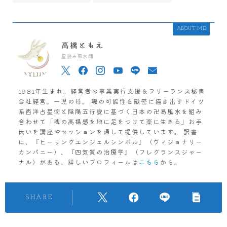
ABOUT ME
高橋ともえ
星読み風水師
1981年生まれ。経営者の事業実行支援＆フリーランス秘書
会社経営。一児の母。 魂の可能性を緻密に描き出すドイツ
系西洋占星術と陰陽五行説に基づく日本の卍易風水を組み
合わせて「魂の高揚感を地に足をつけて楽に生きる」お手
伝いを講座やセッションを通して提供しています。 訳書
に、『ヒーリングエンジェルシンボル』（ヴィジョナリー
カンパニー）、『四気質の治療学』（フレグランスジャー
ナル）がある。詳しいプロフィールは
こちら
から。
SHARE