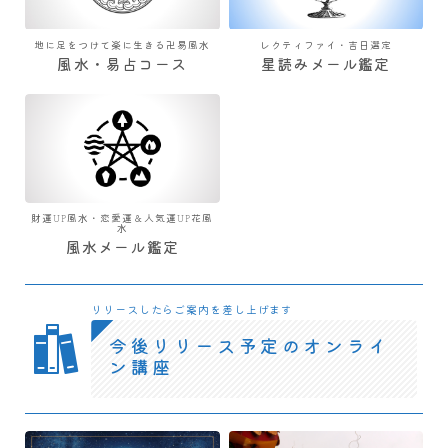
地に足をつけて楽に生きる卍易風水
レクティファイ・吉日選定
風水・易占コース
星読みメール鑑定
財運UP風水・恋愛運＆人気運UP花風
水
風水メール鑑定
リリースしたらご案内を差し上げます
今後リリース予定のオンライ
ン講座