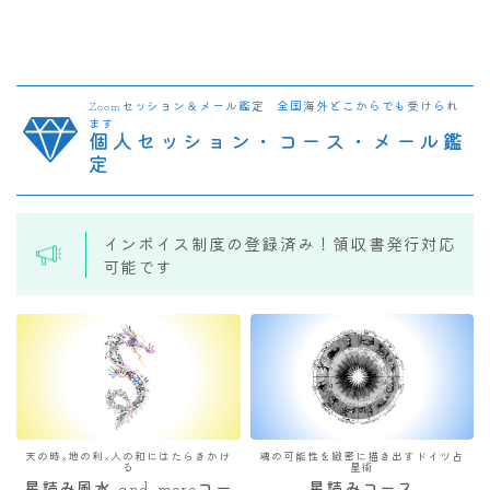
Zoomセッション＆メール鑑定 全国海外どこからでも受けられ
ます
個人セッション・コース・メール鑑
定
インボイス制度の登録済み！領収書発行対応
可能です
天の時×地の利×人の和にはたらきかけ
魂の可能性を緻密に描き出すドイツ占
る
星術