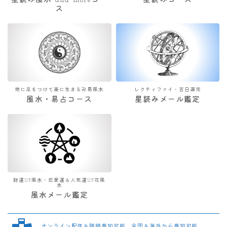
星読み風水 and moreコー
星読みコース
ス
地に足をつけて楽に生きる卍易風水
レクティファイ・吉日選定
風水・易占コース
星読みメール鑑定
財運UP風水・恋愛運＆人気運UP花風
水
風水メール鑑定
オンライン配信＆随時参加可能 全国＆海外から参加可能