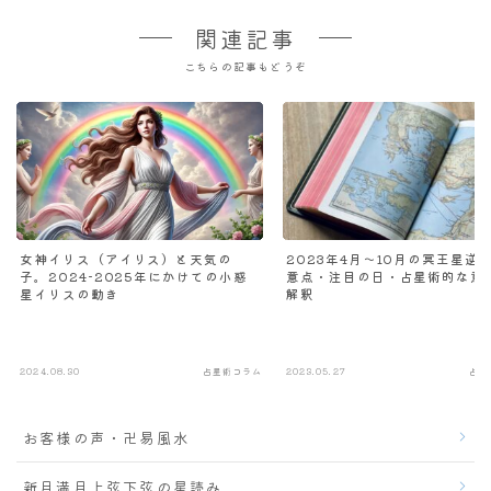
関連記事
こちらの記事もどうぞ
女神イリス（アイリス）と天気の
2023年4月～10月の冥王星逆
子。2024-2025年にかけての小惑
意点・注目の日・占星術的な意
星イリスの動き
解釈
2024.08.30
占星術コラム
2023.05.27
占星
お客様の声・卍易風水
新月満月上弦下弦の星読み