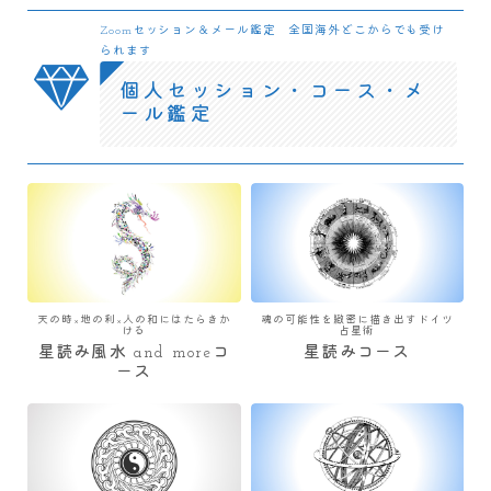
Zoomセッション＆メール鑑定 全国海外どこからでも受け
られます
個人セッション・コース・メ
ール鑑定
天の時×地の利×人の和にはたらきか
魂の可能性を緻密に描き出すドイツ
ける
占星術
星読み風水 and moreコ
星読みコース
ース