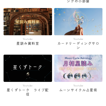
ングの小部屋
Youtube
Youtube
星読み資料室
カードリーディングサロ
ン
Youtube
Youtube
星くずトーク ライブ配
ムーンサイクル占星術
信