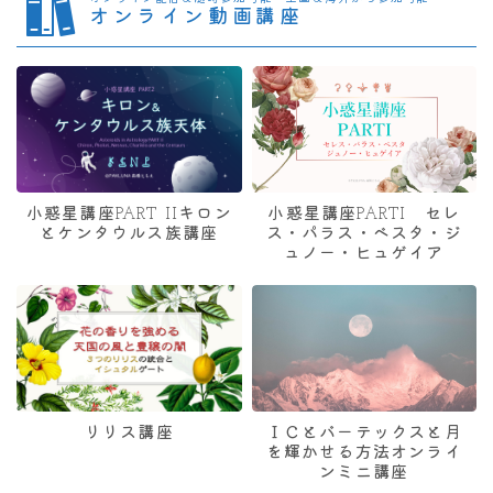
オンライン動画講座
小惑星講座PART IIキロン
小惑星講座PARTI セレ
とケンタウルス族講座
ス・パラス・ベスタ・ジ
ュノー・ヒュゲイア
リリス講座
ＩＣとバーテックスと月
を輝かせる方法オンライ
ンミニ講座