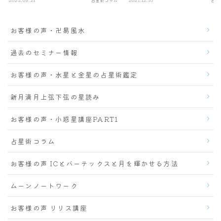
2022.09.21
占星術コラム
2021.12.10
占星
お客様の声・卍易風水
過去のセミナー情報
お客様の声・水星と金星の占星術鑑定
新月満月上弦下弦の星読み
お客様の声・小惑星講座PART1
占星術コラム
お客様の声 ICとバーテックスと月を輝かせる方法
ムーンノートワーク
お客様の声 リリス講座