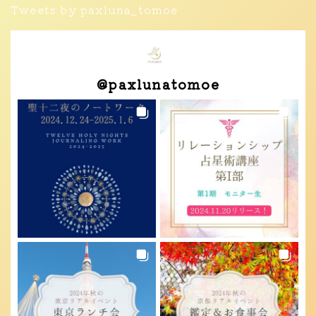
Tweets by paxluna_tomoe
@
paxlunatomoe