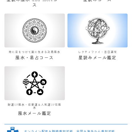
星読み風水 and moreコー
星読みコース
ス
地に足をつけて楽に生きる卍易風水
レクティファイ・吉日選定
風水・易占コース
星読みメール鑑定
財運UP風水・恋愛運＆人気運UP花風
水
風水メール鑑定
オンライン配信＆随時参加可能 全国＆海外から参加可能