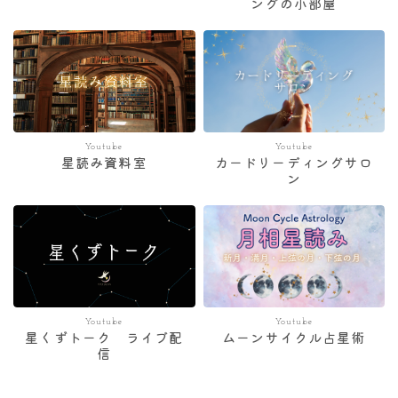
ングの小部屋
Youtube
Youtube
星読み資料室
カードリーディングサロ
ン
Youtube
Youtube
星くずトーク ライブ配
ムーンサイクル占星術
信