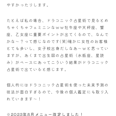
やすかったりします。
たとえば私の場合、ドラコニック占星術で見るとめ
ちゃくちゃフェミニンなｗｗ牡牛座や天秤座、蟹
座、乙女座に重要ポイントが出てくるので、なんで
かな～？って感じなのです(笑)確かに女性のお客様
とても多いし、女子校出身だしなあ～ｗと思ってい
ますが、あくまで出生図の占星術（水瓶座、星読
み）がベースにあってこういう結果がドラコニック
占星術で出ていると感じます。
個人的にはドラコニック占星術を使った未来予測の
技法が面白すぎるので、今後の個人鑑定にも取り入
れていきます～！
※2023年8月メニュー改定しました！