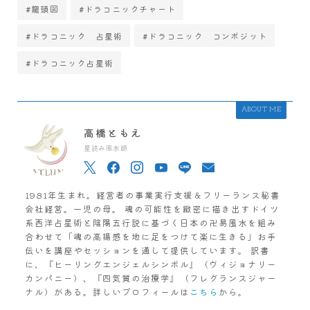
#龍頭図
#ドラコニックチャート
#ドラコニック 占星術
#ドラコニック コンポジット
#ドラコニック占星術
ABOUT ME
高橋ともえ
星読み風水師
1981年生まれ。経営者の事業実行支援＆フリーランス秘書
会社経営。一児の母。 魂の可能性を緻密に描き出すドイツ
系西洋占星術と陰陽五行説に基づく日本の卍易風水を組み
合わせて「魂の高揚感を地に足をつけて楽に生きる」お手
伝いを講座やセッションを通して提供しています。 訳書
に、『ヒーリングエンジェルシンボル』（ヴィジョナリー
カンパニー）、『四気質の治療学』（フレグランスジャー
ナル）がある。詳しいプロフィールは
こちら
から。