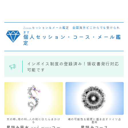
Zoomセッション＆メール鑑定 全国海外どこからでも受けられ
ます
個人セッション・コース・メール鑑
定
インボイス制度の登録済み！領収書発行対応
可能です
天の時×地の利×人の和にはたらきかけ
魂の可能性を緻密に描き出すドイツ占
る
星術