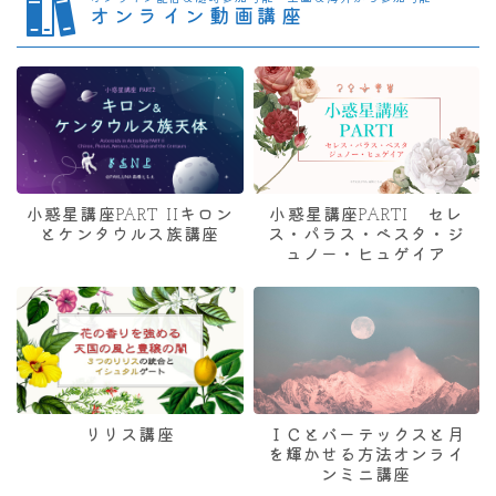
オンライン動画講座
小惑星講座PART IIキロン
小惑星講座PARTI セレ
とケンタウルス族講座
ス・パラス・ベスタ・ジ
ュノー・ヒュゲイア
リリス講座
ＩＣとバーテックスと月
を輝かせる方法オンライ
ンミニ講座