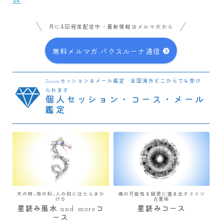
月に4回程度配信中・最新情報はメルマガから
無料メルマガ パクスルーナ通信
Zoomセッション＆メール鑑定 全国海外どこからでも受け
られます
個人セッション・コース・メール
鑑定
天の時×地の利×人の和にはたらきか
魂の可能性を緻密に描き出すドイツ
ける
占星術
星読み風水 and moreコ
星読みコース
ース