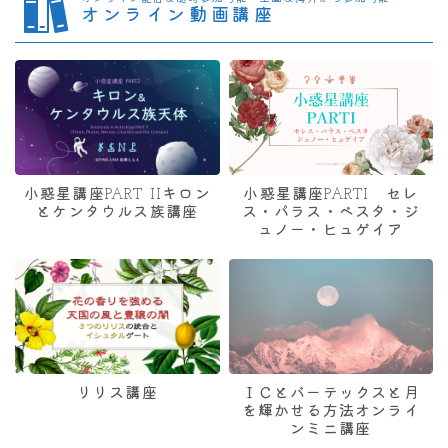
オンライン動画講座
小惑星講座PART IIキロン
小惑星講座PARTI セレ
とケンタウルス族講座
ス・パラス・ベスタ・ジ
ュノー・ヒュゲイア
リリス講座
ＩＣとバーテックスと月
を輝かせる方法オンライ
ンミニ講座