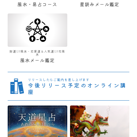
風水・易占コース
星読みメール鑑定
財運UP風水・恋愛運＆人気運UP花風
水
風水メール鑑定
リリースしたらご案内を差し上げます
今後リリース予定のオンライン講
座