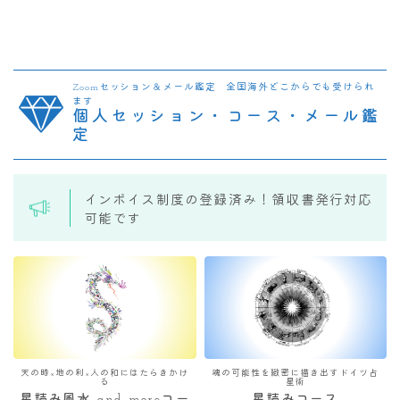
Zoomセッション＆メール鑑定 全国海外どこからでも受けられ
ます
個人セッション・コース・メール鑑
定
インボイス制度の登録済み！領収書発行対応
可能です
天の時×地の利×人の和にはたらきかけ
魂の可能性を緻密に描き出すドイツ占
る
星術