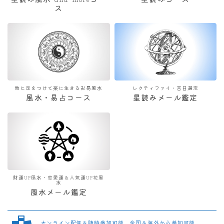
星読み風水 and moreコー
星読みコース
ス
地に足をつけて楽に生きる卍易風水
レクティファイ・吉日選定
風水・易占コース
星読みメール鑑定
財運UP風水・恋愛運＆人気運UP花風
水
風水メール鑑定
オンライン配信＆随時参加可能 全国＆海外から参加可能