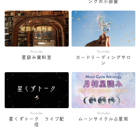
ングの小部屋
Youtube
Youtube
星読み資料室
カードリーディングサロ
ン
Youtube
Youtube
星くずトーク ライブ配
ムーンサイクル占星術
信