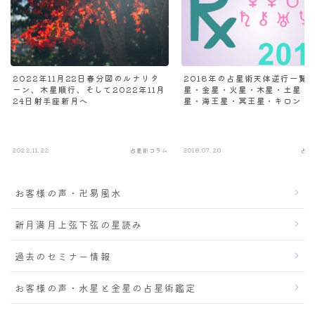
2022年11月22日春分図のルナリタ
2018年の占星術天体逆行一覧
ーン、木星順行、そして2022年11月
星・金星・火星・木星・土星・
24日射手座新月へ
星・海王星・冥王星・キロン
2022.11.22
占星術コラム
2018.07.20
占星
お客様の声・卍易風水
新月満月上弦下弦の星読み
過去のセミナー情報
お客様の声・水星と金星の占星術鑑定