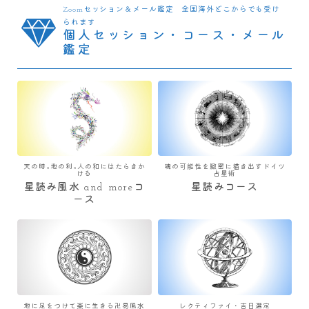
Zoomセッション＆メール鑑定 全国海外どこからでも受け
られます
個人セッション・コース・メール
鑑定
天の時×地の利×人の和にはたらきか
魂の可能性を緻密に描き出すドイツ
ける
占星術
星読み風水 and moreコ
星読みコース
ース
地に足をつけて楽に生きる卍易風水
レクティファイ・吉日選定