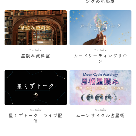
ングの小部屋
Youtube
Youtube
星読み資料室
カードリーディングサロ
ン
Youtube
Youtube
星くずトーク ライブ配
ムーンサイクル占星術
信