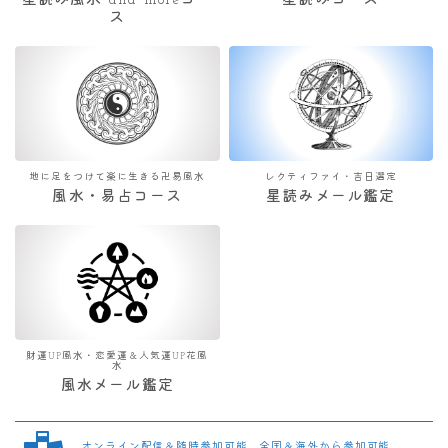
星読み風水 and moreコー
星読みコース
ス
地に足をつけて楽に生きる卍易風水
レクティファイ・吉日選定
風水・易占コース
星読みメール鑑定
財運UP風水・恋愛運＆人気運UP花風
水
風水メール鑑定
オンライン配信＆随時参加可能 全国＆海外から参加可能