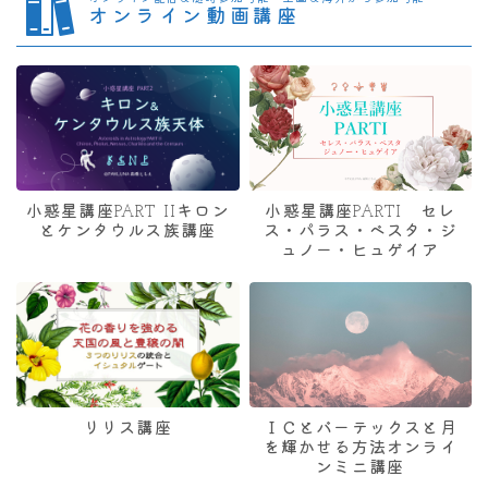
オンライン動画講座
小惑星講座PART IIキロン
小惑星講座PARTI セレ
とケンタウルス族講座
ス・パラス・ベスタ・ジ
ュノー・ヒュゲイア
リリス講座
ＩＣとバーテックスと月
を輝かせる方法オンライ
ンミニ講座