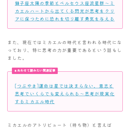
獅子座太陽の季節とペルセウス座流星群～ミ
カエルハートから出てくる閃光が思考をクリ
アに保つために恐れを切り離す勇気を与える
また、現在ではミカエルの時代と言われる時代にな
っており、特に思考の力が重要であるという話もし
ました。
あわせて読みたい関連記事
[つぶやき]運命は星では決まらない、意志と
思考でいくらでも変えられる～思考が現実化
するミカエル時代
ミカエルのアトリビュート（持ち物）と言えば