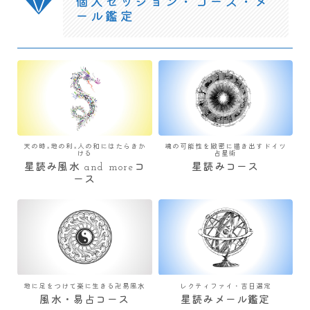
個人セッション・コース・メ
ール鑑定
天の時×地の利×人の和にはたらきか
魂の可能性を緻密に描き出すドイツ
ける
占星術
星読み風水 and moreコ
星読みコース
ース
地に足をつけて楽に生きる卍易風水
レクティファイ・吉日選定
風水・易占コース
星読みメール鑑定