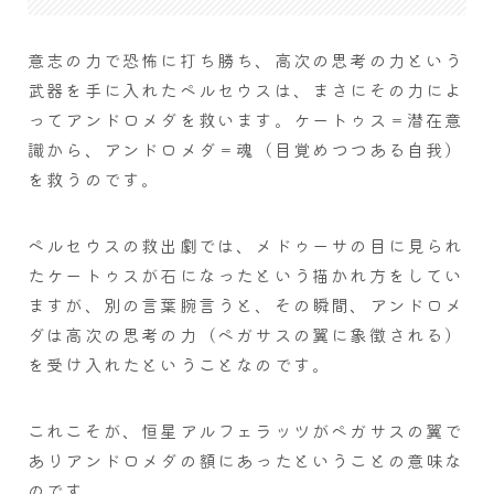
意志の力で恐怖に打ち勝ち、高次の思考の力という
武器を手に入れたペルセウスは、まさにその力によ
ってアンドロメダを救います。ケートゥス＝潜在意
識から、アンドロメダ＝魂（目覚めつつある自我）
を救うのです。
ペルセウスの救出劇では、メドゥーサの目に見られ
たケートゥスが石になったという描かれ方をしてい
ますが、別の言葉腕言うと、その瞬間、アンドロメ
ダは高次の思考の力（ペガサスの翼に象徴される）
を受け入れたということなのです。
これこそが、恒星アルフェラッツがペガサスの翼で
ありアンドロメダの額にあったということの意味な
のです。