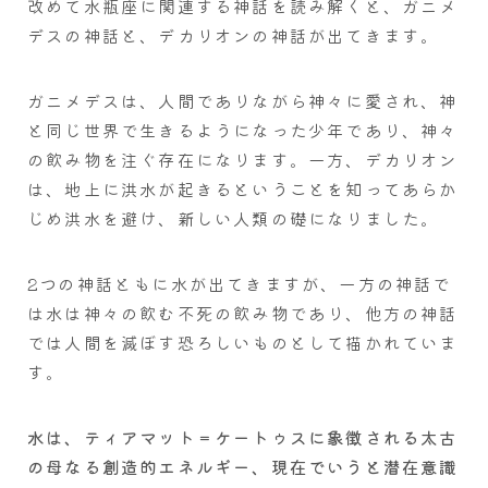
改めて水瓶座に関連する神話を読み解くと、ガニメ
デスの神話と、デカリオンの神話が出てきます。
ガニメデスは、人間でありながら神々に愛され、神
と同じ世界で生きるようになった少年であり、神々
の飲み物を注ぐ存在になります。一方、デカリオン
は、地上に洪水が起きるということを知ってあらか
じめ洪水を避け、新しい人類の礎になりました。
2つの神話ともに水が出てきますが、一方の神話で
は水は神々の飲む不死の飲み物であり、他方の神話
では人間を滅ぼす恐ろしいものとして描かれていま
す。
水は、ティアマット＝ケートゥスに象徴される太古
の母なる創造的エネルギー、現在でいうと潜在意識