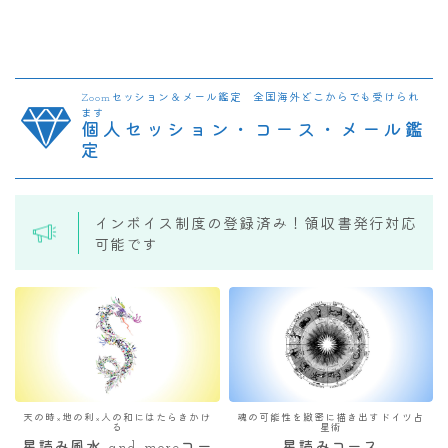
Zoomセッション＆メール鑑定 全国海外どこからでも受けられ
ます
個人セッション・コース・メール鑑
定
インボイス制度の登録済み！領収書発行対応
可能です
天の時×地の利×人の和にはたらきかけ
魂の可能性を緻密に描き出すドイツ占
る
星術