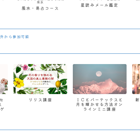
風水
星読みメール鑑定
風水・易占コース
外から参加可能
 セ
リリス講座
ＩＣとバーテックスと
ス
月を輝かせる方法オン
ゲ
ラインミニ講座