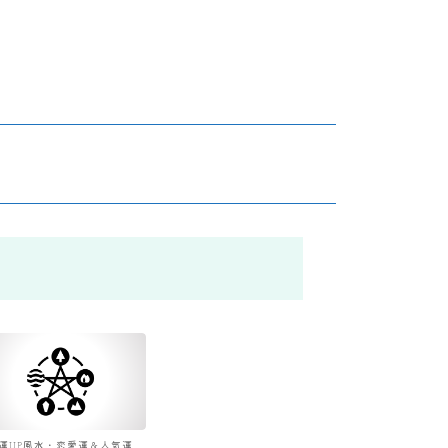
運UP風水・恋愛運＆人気運