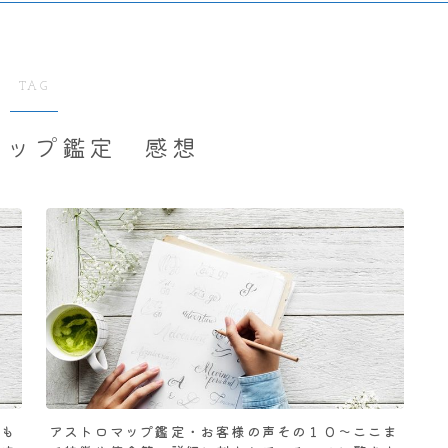
TAG
マップ鑑定 感想
生も
アストロマップ鑑定・お客様の声その１０～ここま