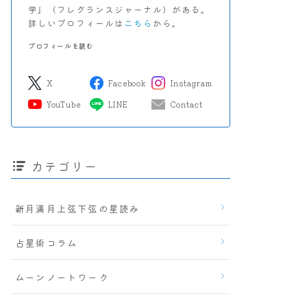
学』（フレグランスジャーナル）がある。
詳しいプロフィールは
こちら
から。
プロフィールを読む
X
Facebook
Instagram
YouTube
LINE
Contact
カテゴリー
新月満月上弦下弦の星読み
占星術コラム
ムーンノートワーク