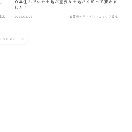
す。
０年住んでいた土地が重要な土地だと知って驚きま
した！
鑑定
2019.05.06
お客様の声・アストロマップ鑑定
もっと見る