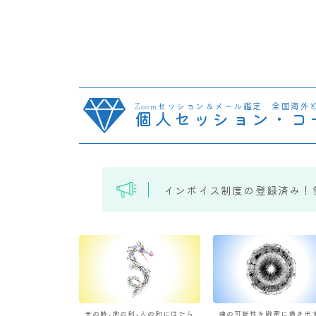
Zoomセッション＆メール鑑定 全国海外
個人セッション・コ
インボイス制度の登録済み！
天の時×地の利×人の和にはたら
魂の可能性を緻密に描き出