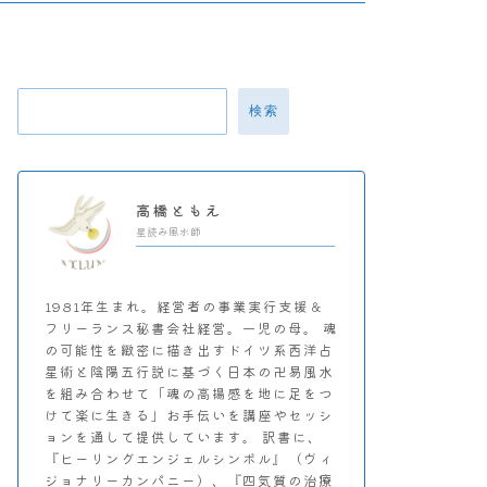
検索
高橋ともえ
星読み風水師
1981年生まれ。経営者の事業実行支援＆
フリーランス秘書会社経営。一児の母。 魂
の可能性を緻密に描き出すドイツ系西洋占
星術と陰陽五行説に基づく日本の卍易風水
を組み合わせて「魂の高揚感を地に足をつ
けて楽に生きる」お手伝いを講座やセッシ
ョンを通して提供しています。 訳書に、
『ヒーリングエンジェルシンボル』（ヴィ
ジョナリーカンパニー）、『四気質の治療