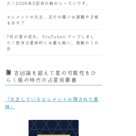
た！2026年2回目の蝕のシーズンです。
エレメントの欠乏、五行の偏りは適職や才能
を示す？
7月の星の流れ、YouTubeにアップしまし
た！西洋占星術的には最も熱い、激動の１か
月
吉凶論を超えて星の可能性をひ
らく風の時代の占星術叢書
「欠乏しているエレメントの隠された意
味」