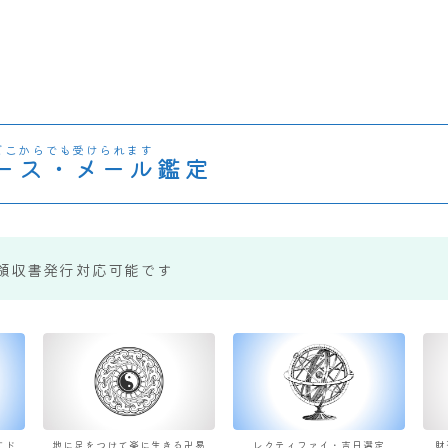
どこからでも受けられます
ース・メール鑑定
領収書発行対応可能です
すド
地に足をつけて楽に生きる卍易
レクティファイ・吉日選定
財