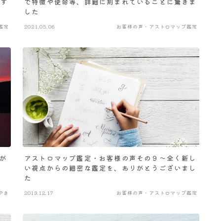
ます
で特徴や使命等、詳細に刻まれていることに驚きま
した
鑑定
2021.05.06
お客様の声・アストロマップ鑑定
が
アストロマップ鑑定・お客様の声その９～全く新し
い視点からの細密な鑑定を、ありがとうございまし
た
やき
2019.12.17
お客様の声・アストロマップ鑑定