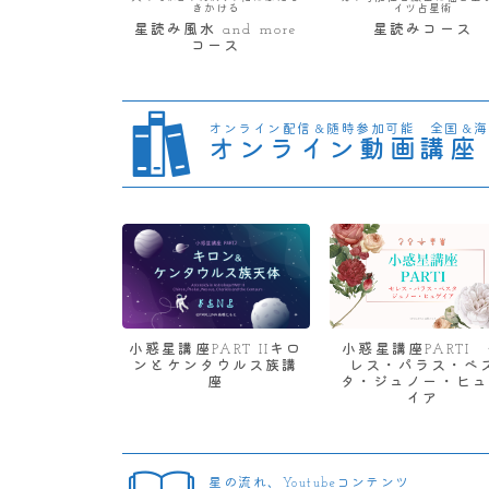
きかける
イツ占星術
星読み風水 and more
星読みコース
コース
オンライン配信＆随時参加可能 全国＆海
オンライン動画講座
小惑星講座PART IIキロ
小惑星講座PARTI
ンとケンタウルス族講
レス・パラス・ベ
座
タ・ジュノー・ヒュ
イア
星の流れ、Youtubeコンテンツ