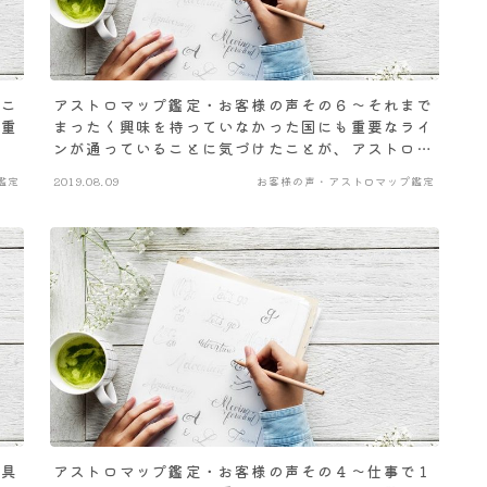
いこ
アストロマップ鑑定・お客様の声その６～それまで
の重
まったく興味を持っていなかった国にも重要なライ
ンが通っていることに気づけたことが、アストロマ
ップ鑑定を受けてみて良かっことです
鑑定
2019.08.09
お客様の声・アストロマップ鑑定
で具
アストロマップ鑑定・お客様の声その４～仕事で１