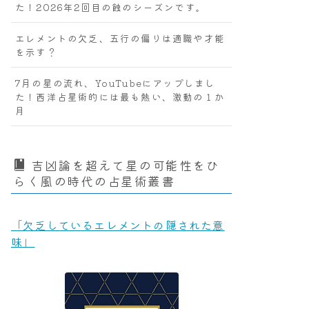
た！2026年2回目の蝕のシーズンです。
エレメントの欠乏、五行の偏りは適職や才能
を示す？
7月の星の流れ、YouTubeにアップしまし
た！西洋占星術的には最も熱い、激動の１か
月
吉凶論を超えて星の可能性をひ
らく風の時代の占星術叢書
「欠乏しているエレメントの隠された意
味」