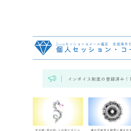
Zoomセッション＆メール鑑定 全国海外
個人セッション・コ
インボイス制度の登録済み！
天の時×地の利×人の和にはたら
魂の可能性を緻密に描き出