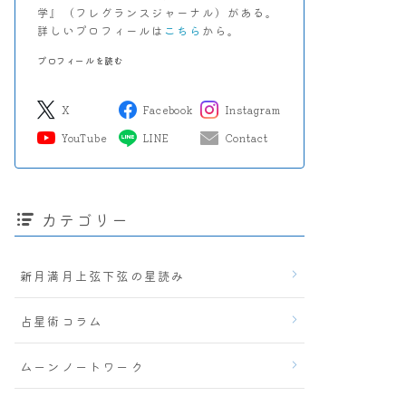
学』（フレグランスジャーナル）がある。
詳しいプロフィールは
こちら
から。
プロフィールを読む
X
Facebook
Instagram
YouTube
LINE
Contact
カテゴリー
新月満月上弦下弦の星読み
占星術コラム
ムーンノートワーク