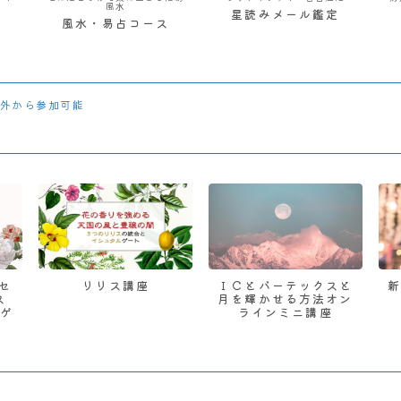
風水
星読みメール鑑定
風水・易占コース
外から参加可能
 セ
リリス講座
ＩＣとバーテックスと
ス
月を輝かせる方法オン
ゲ
ラインミニ講座