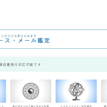
どこからでも受けられます
ース・メール鑑定
領収書発行対応可能です
すド
地に足をつけて楽に生きる卍易
レクティファイ・吉日選定
財