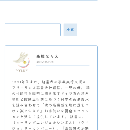
検索
高橋ともえ
星読み風水師
1981年生まれ。経営者の事業実行支援＆
フリーランス秘書会社経営。一児の母。 魂
の可能性を緻密に描き出すドイツ系西洋占
星術と陰陽五行説に基づく日本の卍易風水
を組み合わせて「魂の高揚感を地に足をつ
けて楽に生きる」お手伝いを講座やセッシ
ョンを通して提供しています。 訳書に、
『ヒーリングエンジェルシンボル』（ヴィ
ジョナリーカンパニー）、『四気質の治療