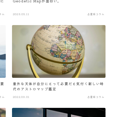
討に
Geodetic Mapが面白い。
ラム
2023.05.11
占星術コラム
必要
意外な天体が自分にとって必要だと気付く新しい時
代のアストロマップ鑑定
ラム
2022.03.01
占星術コラム