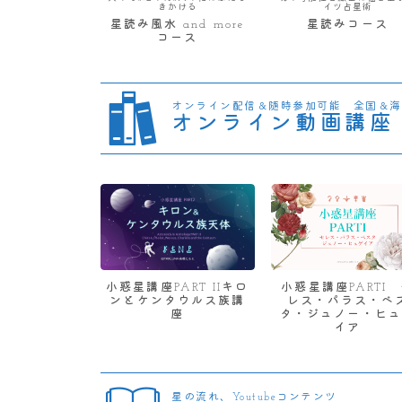
きかける
イツ占星術
星読み風水 and more
星読みコース
コース
オンライン配信＆随時参加可能 全国＆海
オンライン動画講座
小惑星講座PART IIキロ
小惑星講座PARTI
ンとケンタウルス族講
レス・パラス・ベ
座
タ・ジュノー・ヒュ
イア
星の流れ、Youtubeコンテンツ