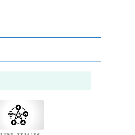
運UP風水・恋愛運＆人気運