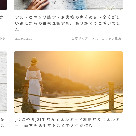
が
アストロマップ鑑定・お客様の声その９～全く新し
い視点からの細密な鑑定を、ありがとうございまし
た
やき
2019.12.17
お客様の声・アストロマップ鑑定
を超
[つぶやき]相生的なエネルギーと相剋的なエネルギ
とこ
ー、両方を活用することで人生が進む