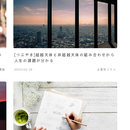
ロ
[つぶやき]超越天体と非超越天体の組み合わせから
人生の課題が分かる
講座
2020.02.18
占星術コラム