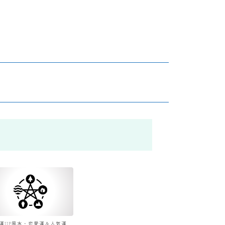
運UP風水・恋愛運＆人気運