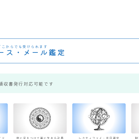
どこからでも受けられます
ース・メール鑑定
領収書発行対応可能です
すド
地に足をつけて楽に生きる卍易
レクティファイ・吉日選定
財