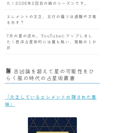
た！2026年2回目の蝕のシーズンです。
エレメントの欠乏、五行の偏りは適職や才能
を示す？
7月の星の流れ、YouTubeにアップしまし
た！西洋占星術的には最も熱い、激動の１か
月
吉凶論を超えて星の可能性をひ
らく風の時代の占星術叢書
「欠乏しているエレメントの隠された意
味」