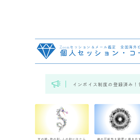
Zoomセッション＆メール鑑定 全国海外
個人セッション・コ
インボイス制度の登録済み！
天の時×地の利×人の和にはたら
魂の可能性を緻密に描き出