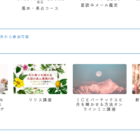
風水
星読みメール鑑定
風水・易占コース
外から参加可能
 セ
リリス講座
ＩＣとバーテックスと
ス
月を輝かせる方法オン
ゲ
ラインミニ講座