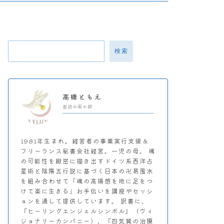
検索
高橋ともえ
星読み風水師
1981年生まれ。経営者の事業実行支援＆
フリーランス秘書会社経営。一児の母。 魂
の可能性を緻密に描き出すドイツ系西洋占
星術と陰陽五行説に基づく日本の卍易風水
を組み合わせて「魂の高揚感を地に足をつ
けて楽に生きる」お手伝いを講座やセッシ
ョンを通して提供しています。 訳書に、
『ヒーリングエンジェルシンボル』（ヴィ
ジョナリーカンパニー）、『四気質の治療