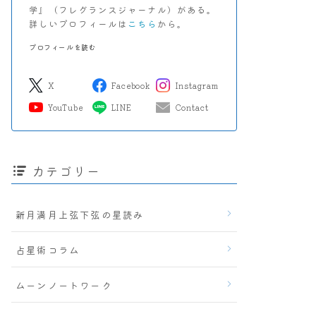
学』（フレグランスジャーナル）がある。
詳しいプロフィールは
こちら
から。
プロフィールを読む
X
Facebook
Instagram
YouTube
LINE
Contact
カテゴリー
新月満月上弦下弦の星読み
占星術コラム
ムーンノートワーク