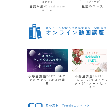
きかける
イツ占星術
星読み風水 and more
星読みコース
コース
オンライン配信＆随時参加可能 全国＆海
オンライン動画講座
小惑星講座PART IIキロ
小惑星講座PARTI
ンとケンタウルス族講
レス・パラス・ベ
座
タ・ジュノー・ヒュ
イア
星の流れ、Youtubeコンテンツ