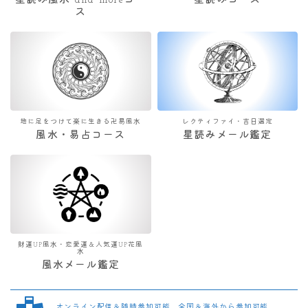
星読み風水 and moreコー
星読みコース
ス
地に足をつけて楽に生きる卍易風水
レクティファイ・吉日選定
風水・易占コース
星読みメール鑑定
財運UP風水・恋愛運＆人気運UP花風
水
風水メール鑑定
オンライン配信＆随時参加可能 全国＆海外から参加可能