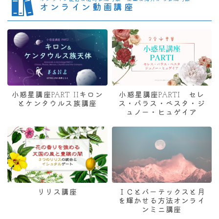
オンライン動画講座
小惑星講座PART IIキロン
小惑星講座PARTI セレ
とケンタウルス族講座
ス・パラス・ベスタ・ジ
ュノー・ヒュゲイア
リリス講座
ＩＣとバーテックスと月
を輝かせる方法オンライ
ンミニ講座