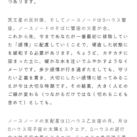
つあります。
冥王星の反対側、そしてノースノードは9ハウス蟹
座。ノースノードのそばに蟹座の火星が合。
これから先、今まであなたが一番最初に排除してい
た「感情」に配慮していくことで、硬直した状態に
を緩和する必要があります。ちょうど、カチカチに
固まった土に、暖かな水を注いでふやかすようなイ
メージです。多少感情が行き過ぎたとしても、守り
たい正義を貫き、大切にしたい感情に従ってみるこ
とが今は大切な時期です。その結果、大きく人との
ご縁が変わる（つながるだけではなく切れることも
含めて）としても。
ノースノードの支配星は11ハウス乙女座の月。月は
8ハウス双子座の太陽とスクエア、2ハウスの逆行
中の射手座木星とスクエア、5ハウスの魚座海王星