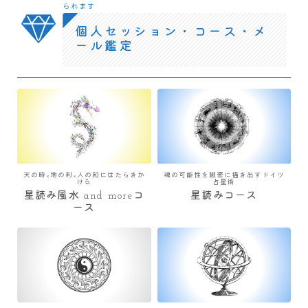
られます
個人セッション・コース・メ
ール鑑定
天の時×地の利×人の和にはたらきか
魂の可能性を緻密に描き出すドイツ
ける
占星術
星読み風水 and moreコ
星読みコース
ース