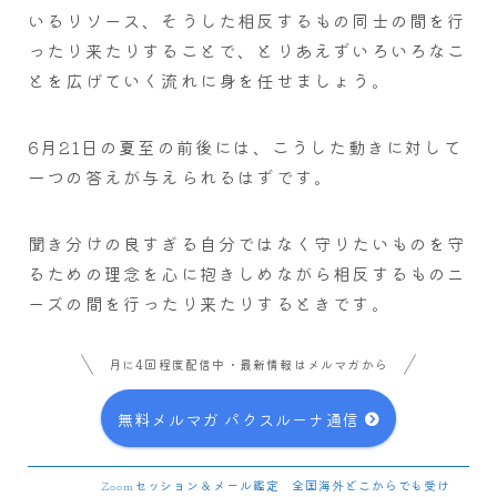
いるリソース、そうした相反するもの同士の間を行
ったり来たりすることで、とりあえずいろいろなこ
とを広げていく流れに身を任せましょう。
6月21日の夏至の前後には、こうした動きに対して
一つの答えが与えられるはずです。
聞き分けの良すぎる自分ではなく守りたいものを守
るための理念を心に抱きしめながら相反するものニ
ーズの間を行ったり来たりするときです。
月に4回程度配信中・最新情報はメルマガから
無料メルマガ パクスルーナ通信
Zoomセッション＆メール鑑定 全国海外どこからでも受け