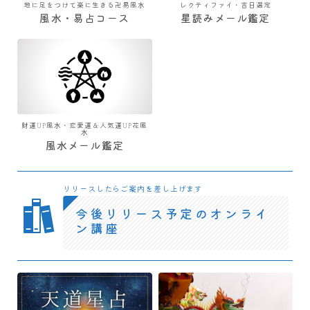
地に足をつけて楽に生きる卍易風水
レクティファイ・吉日選定
風水・易占コース
星読みメール鑑定
財運UP風水・恋愛運＆人気運UP花風
水
風水メール鑑定
リリースしたらご案内を差し上げます
今後リリース予定のオンライ
ン講座