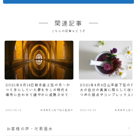
関連記事
こちらの記事もどうぞ
2021年9月14日射手座上弦の月～か
2021年4月4日山羊座下弦の月
つて手にしていた夢を今この時代と
大の自分の真実に照らして改め
場所に合わせて健やかに成熟させて
つめた弱点やコンプレックスが
より深く広く思いを届けるとき
なって他の人を真に癒し喜ばせ
き
2021.09.12
新月満月上弦下弦の星読み
2021.04.02
新月満月上弦下弦
お客様の声・卍易風水