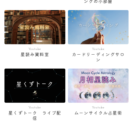
ングの小部屋
Youtube
Youtube
星読み資料室
カードリーディングサロ
ン
Youtube
Youtube
星くずトーク ライブ配
ムーンサイクル占星術
信