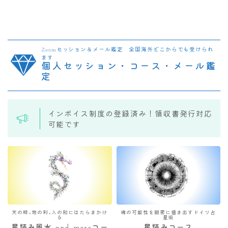
Zoomセッション＆メール鑑定 全国海外どこからでも受けられ
ます
個人セッション・コース・メール鑑
定
インボイス制度の登録済み！領収書発行対応
可能です
天の時×地の利×人の和にはたらきかけ
魂の可能性を緻密に描き出すドイツ占
る
星術