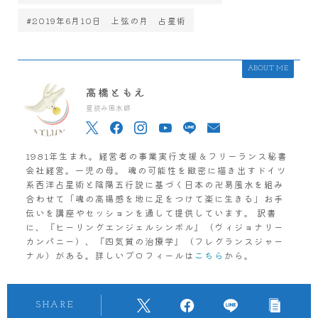
#2019年6月10日 上弦の月 占星術
ABOUT ME
高橋ともえ
星読み風水師
1981年生まれ。経営者の事業実行支援＆フリーランス秘書
会社経営。一児の母。 魂の可能性を緻密に描き出すドイツ
系西洋占星術と陰陽五行説に基づく日本の卍易風水を組み
合わせて「魂の高揚感を地に足をつけて楽に生きる」お手
伝いを講座やセッションを通して提供しています。 訳書
に、『ヒーリングエンジェルシンボル』（ヴィジョナリー
カンパニー）、『四気質の治療学』（フレグランスジャー
ナル）がある。詳しいプロフィールは
こちら
から。
SHARE