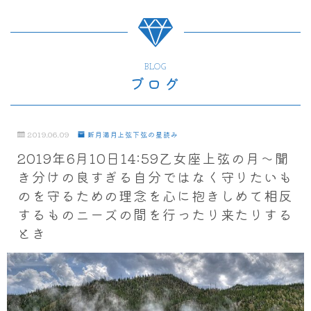
BLOG
ブログ
2019.06.09
新月満月上弦下弦の星読み
2019年6月10日14:59乙女座上弦の月～聞
き分けの良すぎる自分ではなく守りたいも
のを守るための理念を心に抱きしめて相反
するものニーズの間を行ったり来たりする
とき