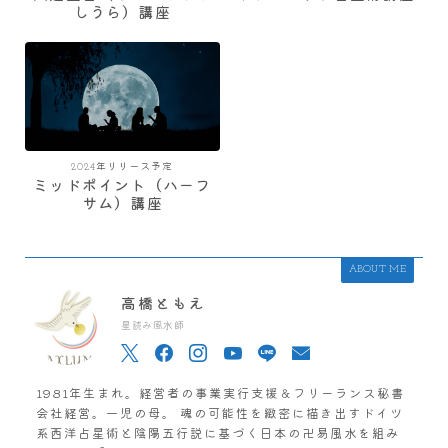
しうら）講座
2024年リリース予定
ミッドポイント（ハーフ
サム）講座
ABOUT ME
高橋ともえ
星読み風水師
1981年生まれ。経営者の事業実行支援＆フリーランス秘書
会社経営。一児の母。 魂の可能性を緻密に描き出すドイツ
系西洋占星術と陰陽五行説に基づく日本の卍易風水を組み