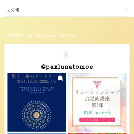
未分類
Tweets by paxluna_tomoe
@
paxlunatomoe