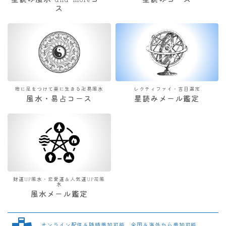
星読み風水 and moreコー
星読みコース
ス
地に足をつけて楽に生きる卍易風水
レクティファイ・吉日選定
風水・易占コース
星読みメール鑑定
財運UP風水・恋愛運＆人気運UP花風
水
風水メール鑑定
オンライン配信＆随時参加可能 全国＆海外から参加可能