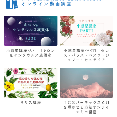
オンライン動画講座
小惑星講座PART IIキロン
小惑星講座PARTI セレ
とケンタウルス族講座
ス・パラス・ベスタ・ジ
ュノー・ヒュゲイア
リリス講座
ＩＣとバーテックスと月
を輝かせる方法オンライ
ンミニ講座