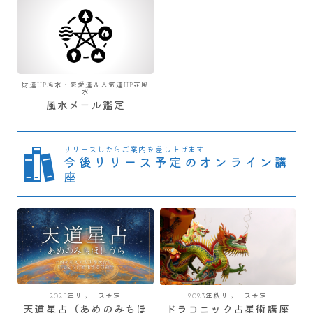
財運UP風水・恋愛運＆人気運UP花風
水
風水メール鑑定
リリースしたらご案内を差し上げます
今後リリース予定のオンライン講
座
2025年リリース予定
2023年秋リリース予定
天道星占（あめのみちほ
ドラコニック占星術講座