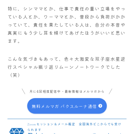
特に、シンママとか、仕事で責任の重い立場をやっ
ている人とか、ワーママとか、普段から負荷がかか
っていて、責任を果たしている人は、自分の本音や
真実にもう少し耳を傾けてあげたほうがいいと思い
ます。
こんな気づきもあって、色々大激変な双子座水星逆
行スペシャル振り返りムーンノートワークでした
（笑）
月に4回程度配信中・最新情報はメルマガから
無料メルマガ パクスルーナ通信
Zoomセッション＆メール鑑定 全国海外どこからでも受け
られます