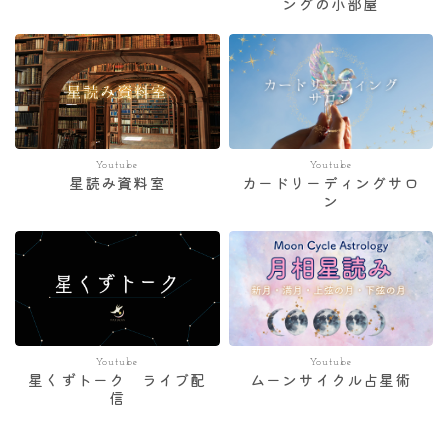
ングの小部屋
Youtube
Youtube
星読み資料室
カードリーディングサロ
ン
Youtube
Youtube
星くずトーク ライブ配
ムーンサイクル占星術
信