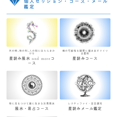
個人セッション・コース・メール
鑑定
天の時×地の利×人の和にはたらきか
魂の可能性を緻密に描き出すドイツ
ける
占星術
星読み風水 and moreコ
星読みコース
ース
地に足をつけて楽に生きる卍易風水
レクティファイ・吉日選定
風水・易占コース
星読みメール鑑定