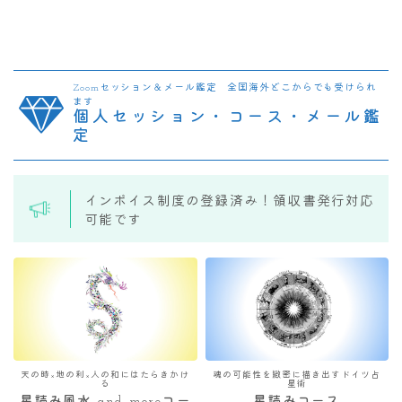
Zoomセッション＆メール鑑定 全国海外どこからでも受けられ
ます
個人セッション・コース・メール鑑
定
インボイス制度の登録済み！領収書発行対応
可能です
天の時×地の利×人の和にはたらきかけ
魂の可能性を緻密に描き出すドイツ占
る
星術