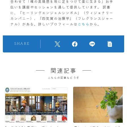
合わせて「魂の高揚感を地に足をつけて楽に生きる」お手
伝いを講座やセッションを通して提供しています。 訳書
に、『ヒーリングエンジェルシンボル』（ヴィジョナリー
カンパニー）、『四気質の治療学』（フレグランスジャー
ナル）がある。詳しいプロフィールは
こちら
から。
SHARE
関連記事
こちらの記事もどうぞ