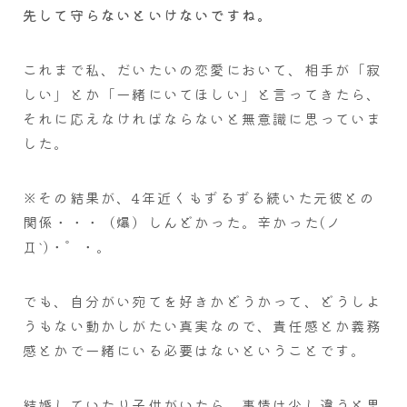
先して守らないといけないですね。
これまで私、だいたいの恋愛において、相手が「寂
しい」とか「一緒にいてほしい」と言ってきたら、
それに応えなければならないと無意識に思っていま
した。
※その結果が、4年近くもずるずる続いた元彼との
関係・・・（爆）しんどかった。辛かった(ノ
Д`)・゜・。
でも、自分がい宛てを好きかどうかって、どうしよ
うもない動かしがたい真実なので、責任感とか義務
感とかで一緒にいる必要はないということです。
結婚していたり子供がいたら、事情は少し違うと思