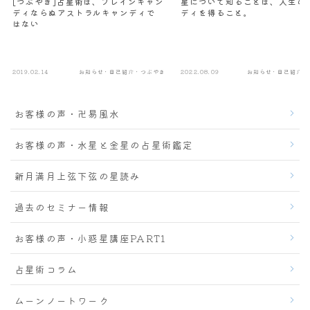
[つぶやき]占星術は、ブレインキャン
星について知ることは、人生の
ディならぬアストラルキャンディで
ディを得ること。
はない
2019.02.14
お知らせ・自己紹介・つぶやき
2022.08.09
お知らせ・自己紹介・
お客様の声・卍易風水
お客様の声・水星と金星の占星術鑑定
新月満月上弦下弦の星読み
過去のセミナー情報
お客様の声・小惑星講座PART1
占星術コラム
ムーンノートワーク