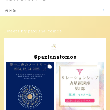
未分類
Tweets by paxluna_tomoe
@
paxlunatomoe