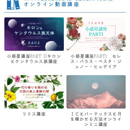
オンライン動画講座
小惑星講座PART IIキロン
小惑星講座PARTI セレ
とケンタウルス族講座
ス・パラス・ベスタ・ジ
ュノー・ヒュゲイア
リリス講座
ＩＣとバーテックスと月
を輝かせる方法オンライ
ンミニ講座