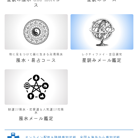
星読み風水 and moreコー
星読みコース
ス
地に足をつけて楽に生きる卍易風水
レクティファイ・吉日選定
風水・易占コース
星読みメール鑑定
財運UP風水・恋愛運＆人気運UP花風
水
風水メール鑑定
オンライン配信＆随時参加可能 全国＆海外から参加可能