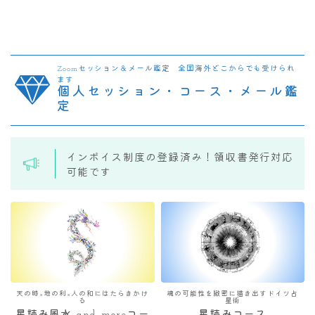
Zoomセッション＆メール鑑定 全国海外どこからでも受けられ
ます
個人セッション・コース・メール鑑
定
インボイス制度の登録済み！領収書発行対応
可能です
天の時×地の利×人の和にはたらきかけ
魂の可能性を緻密に描き出すドイツ占
る
星術