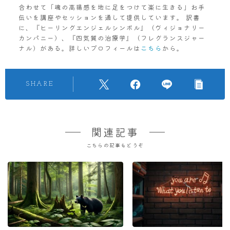
合わせて「魂の高揚感を地に足をつけて楽に生きる」お手
伝いを講座やセッションを通して提供しています。 訳書
に、『ヒーリングエンジェルシンボル』（ヴィジョナリー
カンパニー）、『四気質の治療学』（フレグランスジャー
ナル）がある。詳しいプロフィールは
こちら
から。
SHARE
関連記事
こちらの記事もどうぞ