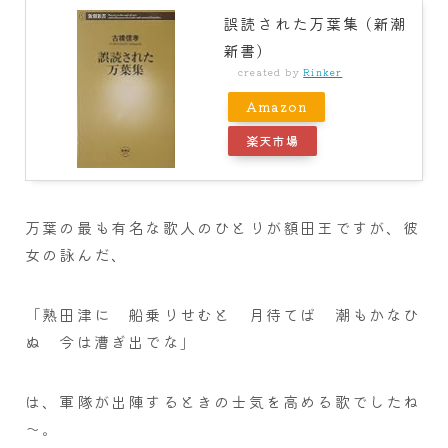
誤読された万葉集 (新潮
新書)
created by
Rinker
Amazon
楽天市場
万葉の最も有名な歌人のひとりが額田王ですが、彼
女の詠んだ、
「熟田津に 船乗りせむと 月待てば 潮もかなひ
ぬ 今は漕ぎ出でな」
は、軍隊が出陣するときの士気を高める歌でしたね
～。