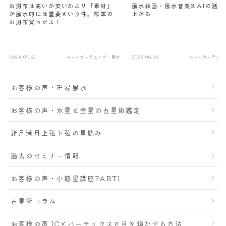
お財布は高いか安いかより「素材」
風水絵画・風水音楽とAIの話で
が風水的には重要という件。熊革の
上がる
お財布買ったよ！
2024.07.21
ムーンガーデニング・風水
2023.06.29
ムーンガーデニン
お客様の声・卍易風水
お客様の声・水星と金星の占星術鑑定
新月満月上弦下弦の星読み
過去のセミナー情報
お客様の声・小惑星講座PART1
占星術コラム
お客様の声 ICとバーテックスと月を輝かせる方法