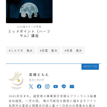
2024年リリース予定
ミッドポイント（ハーフ
サム）講座
#ことだま 風水
#言霊 風水
#言葉 風水
ABOUT ME
高橋ともえ
星読み風水師
1981年生まれ。経営者の事業実行支援＆フリーランス秘書
会社経営。一児の母。 魂の可能性を緻密に描き出すドイツ
系西洋占星術と陰陽五行説に基づく日本の卍易風水を組み