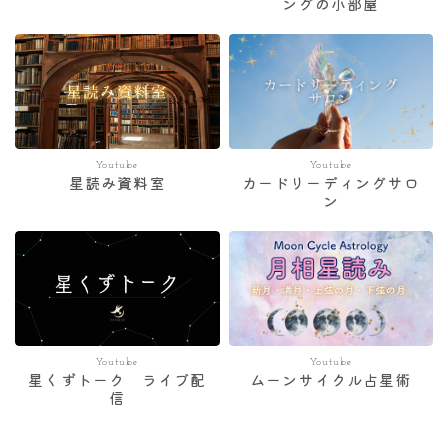
ングの小部屋
Youtube
Youtube
星読み資料室
カードリーディングサロ
ン
Youtube
Youtube
星くずトーク ライブ配
ムーンサイクル占星術
信