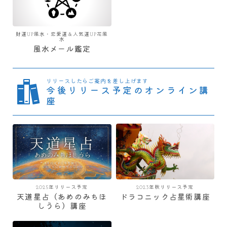
財運UP風水・恋愛運＆人気運UP花風
水
風水メール鑑定
リリースしたらご案内を差し上げます
今後リリース予定のオンライン講
座
2025年リリース予定
2023年秋リリース予定
天道星占（あめのみちほ
ドラコニック占星術講座
しうら）講座