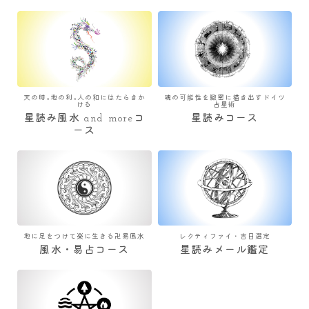
天の時×地の利×人の和にはたらきか
魂の可能性を緻密に描き出すドイツ
ける
占星術
星読み風水 and moreコ
星読みコース
ース
地に足をつけて楽に生きる卍易風水
レクティファイ・吉日選定
風水・易占コース
星読みメール鑑定