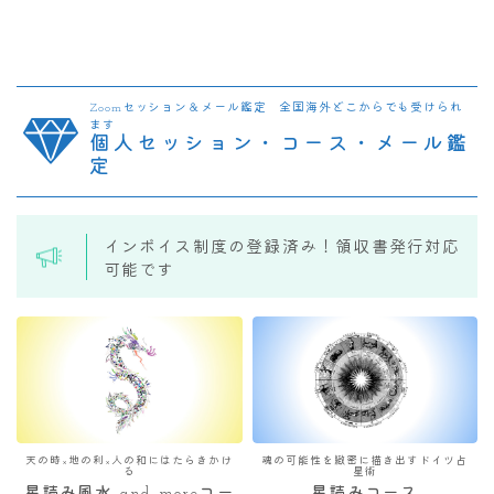
Zoomセッション＆メール鑑定 全国海外どこからでも受けられ
ます
個人セッション・コース・メール鑑
定
インボイス制度の登録済み！領収書発行対応
可能です
天の時×地の利×人の和にはたらきかけ
魂の可能性を緻密に描き出すドイツ占
る
星術