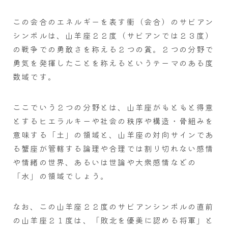
この会合のエネルギーを表す衝（会合）のサビアン
シンボルは、山羊座２２度（サビアンでは２３度）
の戦争での勇敢さを称える２つの賞。２つの分野で
勇気を発揮したことを称えるというテーマのある度
数域です。
ここでいう２つの分野とは、山羊座がもともと得意
とするヒエラルキーや社会の秩序や構造・骨組みを
意味する「土」の領域と、山羊座の対向サインであ
る蟹座が管轄する論理や合理では割り切れない感情
や情緒の世界、あるいは世論や大衆感情などの
「水」の領域でしょう。
なお、この山羊座２２度のサビアンシンボルの直前
の山羊座２１度は、「敗北を優美に認める将軍」と