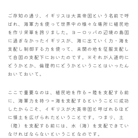
ご存知の通り、イギリスは大英帝国という名前で呼
ばれ、海軍力を使って世界中の様々な場所に植民地
を作り栄華を誇りました。ヨーロッパの辺境の島国
に過ぎなかったイギリスが、海に出ていく力・海を
支配し制御する力を使って、未開の地を征服支配し
て自国の支配下においたのです。※それが人道的に
どうかとか、倫理的にどうかということはいったん
おいておいて。
ここで重要なのは、植民地を作る＝陸を支配する前
に、海軍力を持つ＝海を支配するということに成功
したからこそ、イギリスが大英帝国と呼ばれるほど
に領土を広げられたということです。つまり、土
（陸）を支配する前には、水（海）を支配できてい
なければならないということなのです。