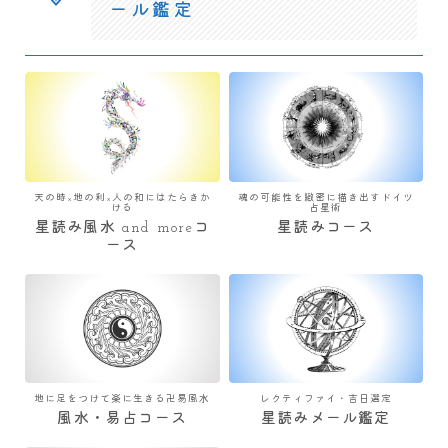
ール鑑定
天の時×地の利×人の和にはたらきか
魂の可能性を緻密に描き出すドイツ
ける
占星術
星読み風水 and moreコ
星読みコース
ース
地に足をつけて楽に生きる卍易風水
レクティファイ・吉日選定
風水・易占コース
星読みメール鑑定