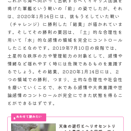
これから海へ向かって出帆するべくイギリス国旗を
掲げた軍艦という戦いの「前」の姿でしたが、それ
は、2020年1月14日には、挑もうとしていた戦い
（チャレンジ）に勝利した「結果」が描かれていま
す。そしてその勝利の要因は、「土」的な合理性を
用いて「水」的な感情の領域を完全にコントロール
したことなのです。2019年7月10日の段階では、
土星的な秩序の力や管理能力の対象として、感情や
情緒など揺れやすく時には危険であるものを意識す
るでしょう。その結果、2020年1月14日には、２
つの領域での勝利、つまり、土的な合理性や社会性
を磨いていくことで、水である感情や大衆意識や世
論感情のコントロールが完全にできた状態を得るこ
とができるはずです。
天体の逆行とヘリオセントリ