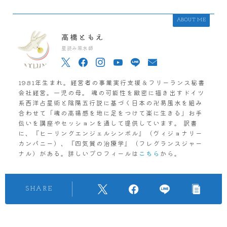
ABOUT ME
高橋ともえ
星読み風水師
1981年生まれ。経営者の事業実行支援＆フリーランス秘書
会社経営。一児の母。 魂の可能性を緻密に描き出すドイツ
系西洋占星術と陰陽五行説に基づく日本の卍易風水を組み
合わせて「魂の高揚感を地に足をつけて楽に生きる」お手
伝いを講座やセッションを通して提供しています。 訳書
に、『ヒーリングエンジェルシンボル』（ヴィジョナリー
カンパニー）、『四気質の治療学』（フレグランスジャー
ナル）がある。詳しいプロフィールは
こちら
から。
SHARE