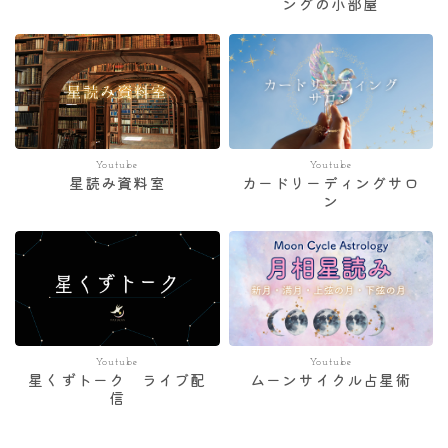
ングの小部屋
Youtube
Youtube
星読み資料室
カードリーディングサロ
ン
Youtube
Youtube
星くずトーク ライブ配
ムーンサイクル占星術
信