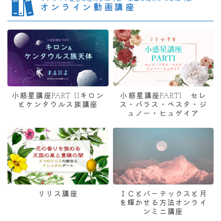
オンライン動画講座
小惑星講座PART IIキロン
小惑星講座PARTI セレ
とケンタウルス族講座
ス・パラス・ベスタ・ジ
ュノー・ヒュゲイア
リリス講座
ＩＣとバーテックスと月
を輝かせる方法オンライ
ンミニ講座