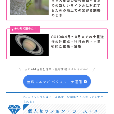
ック占星術の会合周期～天上
での新しいサイクルに対応す
るための地上での変容と調整
のとき
2019年4月～9月までの土星逆
行の注意点・注目の日・占星
術的な意味・解釈
月に4回程度配信中・最新情報はメルマガから
無料メルマガ パクスルーナ通信
Zoomセッション＆メール鑑定 全国海外どこからでも受け
られます
個人セッション・コース・メ