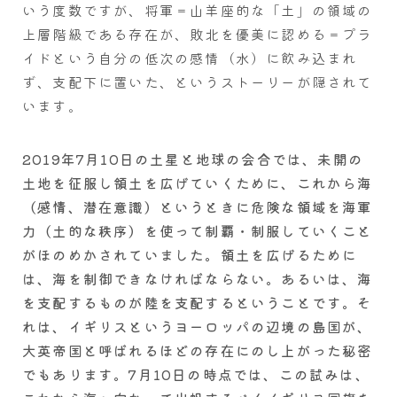
いう度数ですが、将軍＝山羊座的な「土」の領域の
上層階級である存在が、敗北を優美に認める＝プラ
イドという自分の低次の感情（水）に飲み込まれ
ず、支配下に置いた、というストーリーが隠されて
います。
2019年7月10日の土星と地球の会合では、未開の
土地を征服し領土を広げていくために、これから海
（感情、潜在意識）というときに危険な領域を海軍
力（土的な秩序）を使って制覇・制服していくこと
がほのめかされていました。領土を広げるために
は、海を制御できなければならない。あるいは、海
を支配するものが陸を支配するということです。そ
れは、イギリスというヨーロッパの辺境の島国が、
大英帝国と呼ばれるほどの存在にのし上がった秘密
でもあります。7月10日の時点では、この試みは、