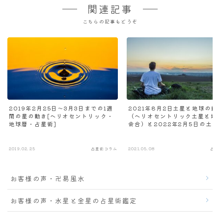
関連記事
こちらの記事もどうぞ
2019年2月25日～3月3日までの1週
2021年8月2日土星と地球の結
間の星の動き[ヘリオセントリック・
（ヘリオセントリック土星と地
地球暦・占星術]
会合）と2022年2月5日の土星
球の開き～自分のインスピレー
ンと向き合う男と机に座る偉大
ジネスマン
2019.02.25
占星術コラム
2021.05.08
占星
お客様の声・卍易風水
お客様の声・水星と金星の占星術鑑定