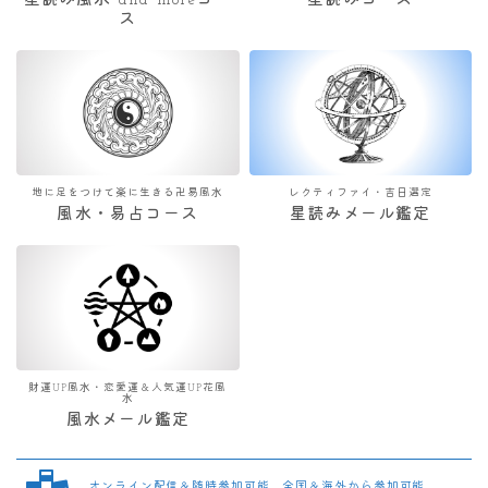
星読み風水 and moreコー
星読みコース
ス
地に足をつけて楽に生きる卍易風水
レクティファイ・吉日選定
風水・易占コース
星読みメール鑑定
財運UP風水・恋愛運＆人気運UP花風
水
風水メール鑑定
オンライン配信＆随時参加可能 全国＆海外から参加可能