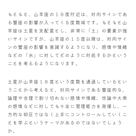
もともと、山羊座の１８度付近は、対向サインであ
る蟹座の影響が入ってくる度数域です。もともと山
羊座は土星を支配星とし、非常に「土」の要素が強
いサインですが、山羊座の１５度以降は、対向サイ
ンの蟹座の影響を意識するようになり、感情や情緒
などの「水」に対してどのように対処するかという
ことを考えるようになります。
土星が山羊座１８度という度数を通過しているとい
うことから考えると、対向サインである蟹座的な、
論理や合理で割り切れない感情や情緒、世論や大衆
の感情などに対しても十全に管理能力を発揮し、一
方的な抑圧ではなく上手にコントロールしていくこ
とを学ぶというテーマがあるのではないでしょう
か。