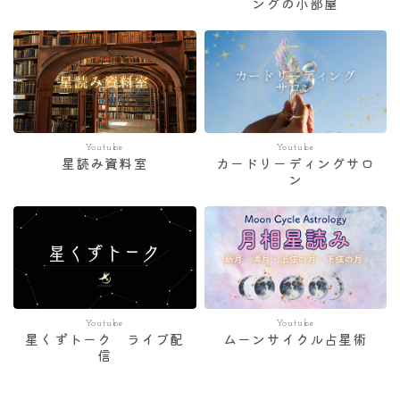
ングの小部屋
Youtube
Youtube
星読み資料室
カードリーディングサロ
ン
Youtube
Youtube
星くずトーク ライブ配
ムーンサイクル占星術
信