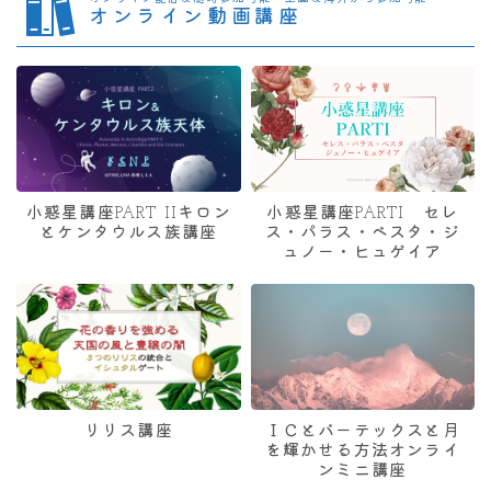
オンライン動画講座
小惑星講座PART IIキロン
小惑星講座PARTI セレ
とケンタウルス族講座
ス・パラス・ベスタ・ジ
ュノー・ヒュゲイア
リリス講座
ＩＣとバーテックスと月
を輝かせる方法オンライ
ンミニ講座