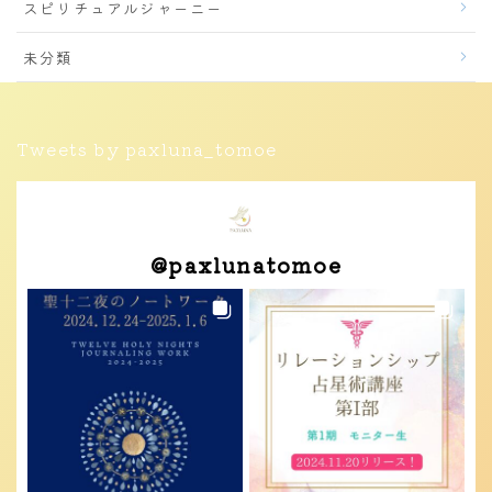
スピリチュアルジャーニー
未分類
Tweets by paxluna_tomoe
@
paxlunatomoe