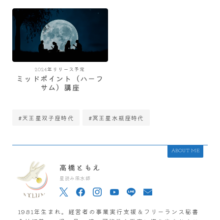
2024年リリース予定
ミッドポイント（ハーフ
サム）講座
#天王星双子座時代
#冥王星水瓶座時代
ABOUT ME
高橋ともえ
星読み風水師
1981年生まれ。経営者の事業実行支援＆フリーランス秘書