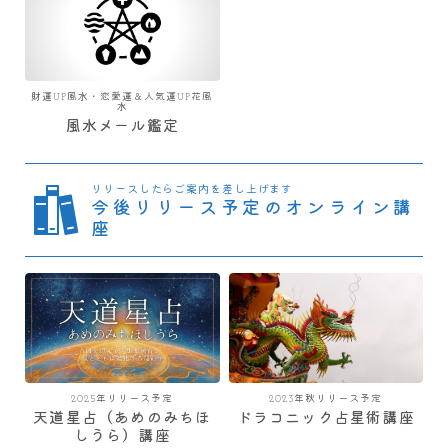
財運UP風水・恋愛運＆人気運UP花風
水
風水メール鑑定
リリースしたらご案内を差し上げます
今後リリース予定のオンライン講
座
2025年リリース予定
2023年秋リリース予定
天道星占（あめのみちほ
ドラコニック占星術講座
しうら）講座