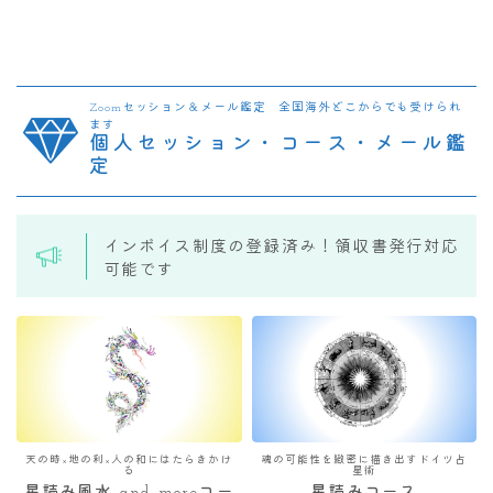
Zoomセッション＆メール鑑定 全国海外どこからでも受けられ
ます
個人セッション・コース・メール鑑
定
インボイス制度の登録済み！領収書発行対応
可能です
天の時×地の利×人の和にはたらきかけ
魂の可能性を緻密に描き出すドイツ占
る
星術