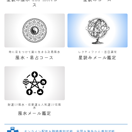
星読み風水 and moreコー
星読みコース
ス
地に足をつけて楽に生きる卍易風水
レクティファイ・吉日選定
風水・易占コース
星読みメール鑑定
財運UP風水・恋愛運＆人気運UP花風
水
風水メール鑑定
オンライン配信＆随時参加可能 全国＆海外から参加可能