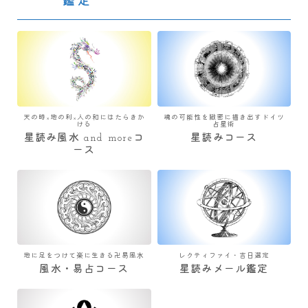
鑑定
天の時×地の利×人の和にはたらきか
魂の可能性を緻密に描き出すドイツ
ける
占星術
星読み風水 and moreコ
星読みコース
ース
地に足をつけて楽に生きる卍易風水
レクティファイ・吉日選定
風水・易占コース
星読みメール鑑定