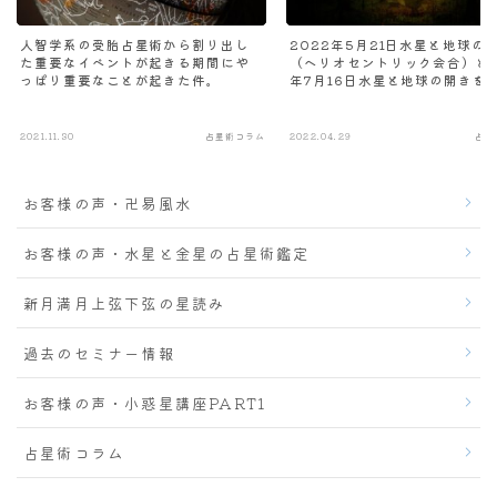
人智学系の受胎占星術から割り出し
2022年5月21日水星と地球の
た重要なイベントが起きる期間にや
（ヘリオセントリック会合）と2
っぱり重要なことが起きた件。
年7月16日水星と地球の開きを
ンシンボルから分析する
2021.11.30
占星術コラム
2022.04.29
占星
お客様の声・卍易風水
お客様の声・水星と金星の占星術鑑定
新月満月上弦下弦の星読み
過去のセミナー情報
お客様の声・小惑星講座PART1
占星術コラム