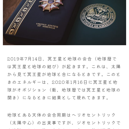
2019年7月14日、冥王星と地球の会合（地球暦で
は冥王星と地球の結び）が起きます。これは、太陽
から見て冥王星が地球と合になるときです。このと
きのエネルギーは、2020年1月16日に冥王星と地
球がオポジション（衝、地球暦では冥王星と地球の
開き）になるときに結果として現れてきます。
地球とある天体の会合周期はヘリオセントリック
（太陽中心）の出来事ですが、ジオセントリックで