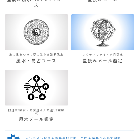
星読み風水 and moreコー
星読みコース
ス
地に足をつけて楽に生きる卍易風水
レクティファイ・吉日選定
風水・易占コース
星読みメール鑑定
財運UP風水・恋愛運＆人気運UP花風
水
風水メール鑑定
オンライン配信＆随時参加可能 全国＆海外から参加可能