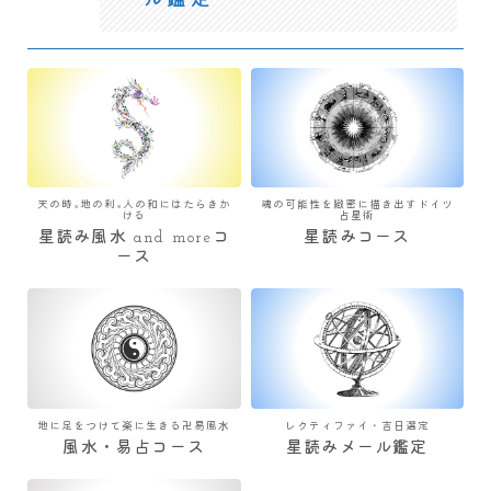
ール鑑定
天の時×地の利×人の和にはたらきか
魂の可能性を緻密に描き出すドイツ
ける
占星術
星読み風水 and moreコ
星読みコース
ース
地に足をつけて楽に生きる卍易風水
レクティファイ・吉日選定
風水・易占コース
星読みメール鑑定