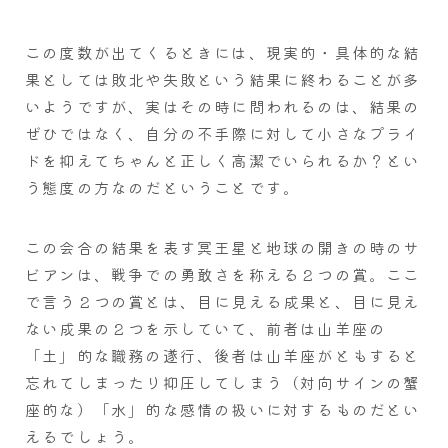
この度数が出てくるときには、現実的・具体的な結
果としては敗北や失敗という結果に終わることが多
いようですが、実はその時に問われるのは、結果の
ぜひではなく、自分の不手際に対して小さなプライ
ドを抑えてちゃんと正しく高潔でいられるか？とい
う態度の方なのだということです。
この会合の結果を表す冥王星と地球の開きの時のサ
ビアンは、戦争での勇敢さを称える２つの賞。ここ
で言う２つの賞とは、目に見える成果と、目に見え
ない成果の２つを示していて、前者は山羊座の
「土」的な職務の遂行、後者は山羊座がともすると
忘れてしまったり抑圧してしまう（対向サインの蟹
座的な）「水」的な感情の扱いに対するものだとい
えるでしょう。