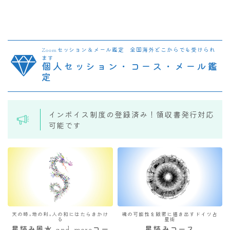
Zoomセッション＆メール鑑定 全国海外どこからでも受けられ
ます
個人セッション・コース・メール鑑
定
インボイス制度の登録済み！領収書発行対応
可能です
天の時×地の利×人の和にはたらきかけ
魂の可能性を緻密に描き出すドイツ占
る
星術