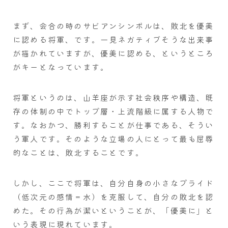
まず、会合の時のサビアンシンボルは、敗北を優美
に認める将軍、です。一見ネガティブそうな出来事
が描かれていますが、優美に認める、というところ
がキーとなっています。
将軍というのは、山羊座が示す社会秩序や構造、既
存の体制の中でトップ層・上流階級に属する人物で
す。なおかつ、勝利することが仕事である、そうい
う軍人です。そのような立場の人にとって最も屈辱
的なことは、敗北することです。
しかし、ここで将軍は、自分自身の小さなプライド
（低次元の感情＝水）を克服して、自分の敗北を認
めた。その行為が潔いということが、「優美に」と
いう表現に現れています。