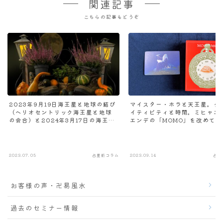
関連記事
こちらの記事もどうぞ
2023年9月19日海王星と地球の結び
マイスター・ホラと天王星。ク
（ヘリオセントリック海王星と地球
イティビティと時間。ミヒャエ
の会合）と2024年3月17日の海王星
エンデの「MOMO」を改めて読
と地球の開きをサビアンシンボルで
考える
2023.07.05
占星術コラム
2023.09.14
占星
お客様の声・卍易風水
過去のセミナー情報