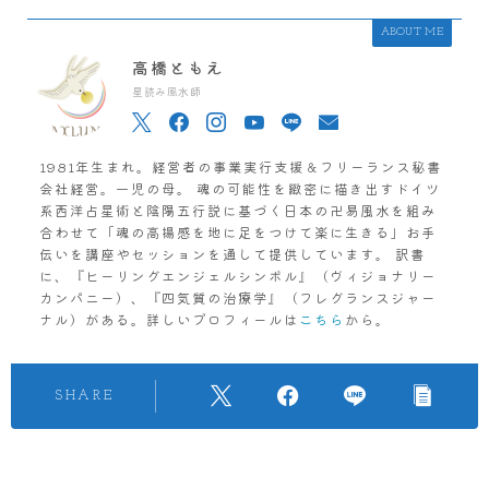
ABOUT ME
高橋ともえ
星読み風水師
1981年生まれ。経営者の事業実行支援＆フリーランス秘書
会社経営。一児の母。 魂の可能性を緻密に描き出すドイツ
系西洋占星術と陰陽五行説に基づく日本の卍易風水を組み
合わせて「魂の高揚感を地に足をつけて楽に生きる」お手
伝いを講座やセッションを通して提供しています。 訳書
に、『ヒーリングエンジェルシンボル』（ヴィジョナリー
カンパニー）、『四気質の治療学』（フレグランスジャー
ナル）がある。詳しいプロフィールは
こちら
から。
SHARE