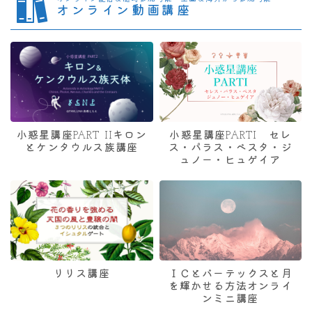
オンライン動画講座
小惑星講座PART IIキロン
小惑星講座PARTI セレ
とケンタウルス族講座
ス・パラス・ベスタ・ジ
ュノー・ヒュゲイア
リリス講座
ＩＣとバーテックスと月
を輝かせる方法オンライ
ンミニ講座