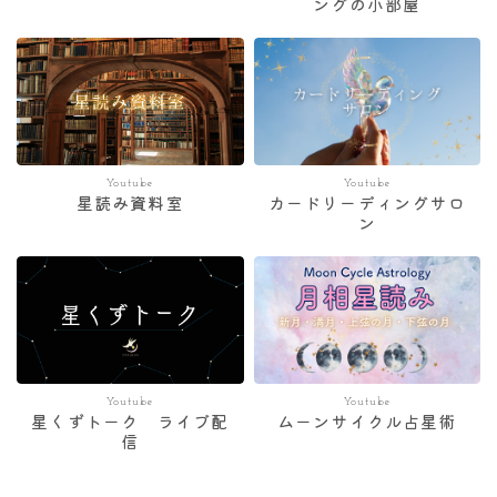
ングの小部屋
Youtube
Youtube
星読み資料室
カードリーディングサロ
ン
Youtube
Youtube
星くずトーク ライブ配
ムーンサイクル占星術
信