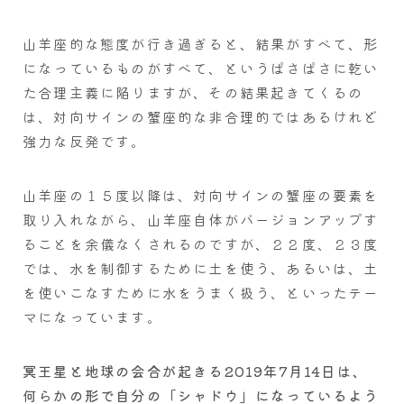
山羊座的な態度が行き過ぎると、結果がすべて、形
になっているものがすべて、というぱさぱさに乾い
た合理主義に陥りますが、その結果起きてくるの
は、対向サインの蟹座的な非合理的ではあるけれど
強力な反発です。
山羊座の１５度以降は、対向サインの蟹座の要素を
取り入れながら、山羊座自体がバージョンアップす
ることを余儀なくされるのですが、２２度、２３度
では、水を制御するために土を使う、あるいは、土
を使いこなすために水をうまく扱う、といったテー
マになっています。
冥王星と地球の会合が起きる2019年7月14日は、
何らかの形で自分の「シャドウ」になっているよう