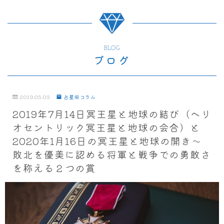
BLOG
ブログ
2019.05.03
占星術コラム
2019年7月14日冥王星と地球の結び（ヘリ
オセントリック冥王星と地球の会合）と
2020年1月16日の冥王星と地球の開き～
敗北を優美に認める将軍と戦争での勇敢さ
を称える２つの賞