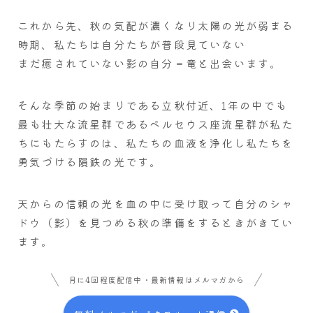
これから先、秋の気配が濃くなり太陽の光が弱まる
時期、私たちは自分たちが普段見ていない
まだ癒されていない影の自分＝竜と出会います。
そんな季節の始まりである立秋付近、1年の中でも
最も壮大な流星群であるペルセウス座流星群が私た
ちにもたらすのは、私たちの血液を浄化し私たちを
勇気づける隕鉄の光です。
天からの信頼の光を血の中に受け取って自分のシャ
ドウ（影）を見つめる秋の準備をするときがきてい
ます。
月に4回程度配信中・最新情報はメルマガから