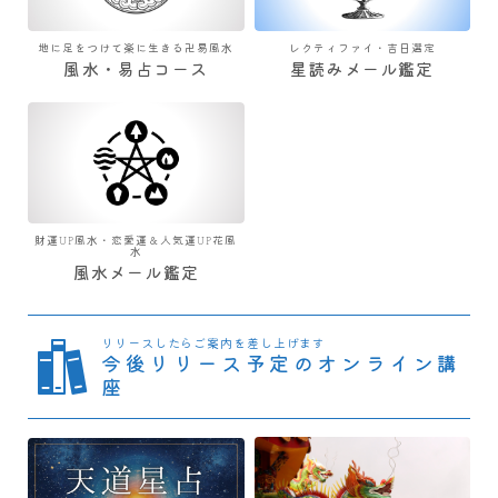
地に足をつけて楽に生きる卍易風水
レクティファイ・吉日選定
風水・易占コース
星読みメール鑑定
財運UP風水・恋愛運＆人気運UP花風
水
風水メール鑑定
リリースしたらご案内を差し上げます
今後リリース予定のオンライン講
座