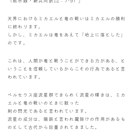
（黙示録・新共同訳12：7−9）」
天界におけるミカエルと竜の戦いはミカエルの勝利
に終わります。
しかし、ミカエルは竜をあえて「地上に落とした」
のです。
これは、人間が竜と戦うことができる力がある、と
いうことを信頼しているからこその行為であると言
われています。
ペルセウス座流星群できらめく流星の輝きは、ミカ
エルと竜の戦いのときに散った
剣の閃光であると言われています。
流星の成分は、隕鉄と言われ魔除けの作用があるも
のとして古代から珍重されてきました。