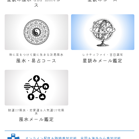
星読み風水 and moreコー
星読みコース
ス
地に足をつけて楽に生きる卍易風水
レクティファイ・吉日選定
風水・易占コース
星読みメール鑑定
財運UP風水・恋愛運＆人気運UP花風
水
風水メール鑑定
オンライン配信＆随時参加可能 全国＆海外から参加可能