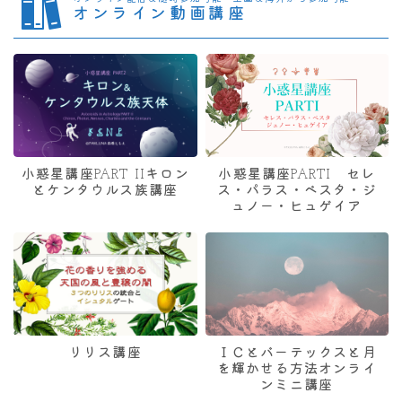
オンライン動画講座
小惑星講座PART IIキロン
小惑星講座PARTI セレ
とケンタウルス族講座
ス・パラス・ベスタ・ジ
ュノー・ヒュゲイア
リリス講座
ＩＣとバーテックスと月
を輝かせる方法オンライ
ンミニ講座