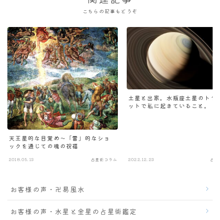
関連記事
こちらの記事もどうぞ
土星と出家。水瓶座土星のトラ
ットで私に起きていること。
天王星的な目覚め～「雷」的なショ
ックを通じての魂の祝福
2018.05.13
占星術コラム
2022.12.23
占星
お客様の声・卍易風水
お客様の声・水星と金星の占星術鑑定