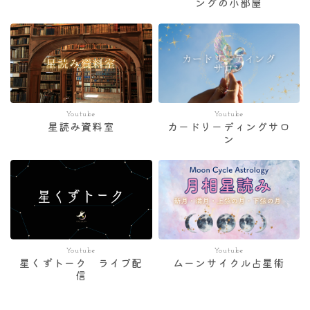
ングの小部屋
Youtube
Youtube
星読み資料室
カードリーディングサロ
ン
Youtube
Youtube
星くずトーク ライブ配
ムーンサイクル占星術
信