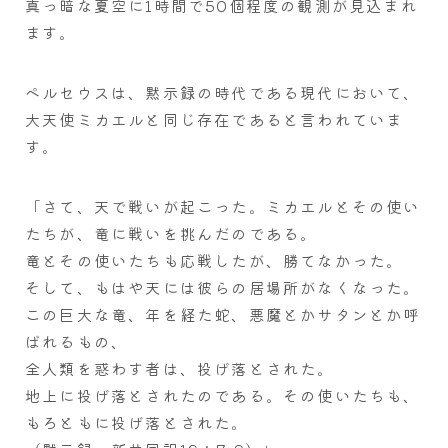
真っ暗な夏空に1時間で50個程度の観測が見込まれ
ます。
ペルセウスは、黙示録の時代である現代において、
大天使ミカエルと同じ存在であると言われていま
す。
「さて、天で戦いが起こった。ミカエルとその使い
たちが、竜に戦いを挑んだのである。
竜とその使いたちも応戦したが、勝てなかった。
そして、もはや天には彼らの居場所がなくなった。
この巨大な竜、年を経た蛇、悪魔とかサタンとか呼
ばれるもの、
全人類を惑わす者は、投げ落とされた。
地上に投げ落とされたのである。その使いたちも、
もろともに投げ落とされた。