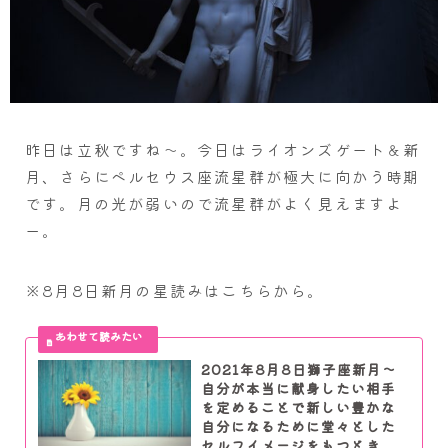
昨日は立秋ですね～。今日はライオンズゲート＆新
月、さらにペルセウス座流星群が極大に向かう時期
です。月の光が弱いので流星群がよく見えますよ
ー。
※8月8日新月の星読みはこちらから。
2021年8月8日獅子座新月～
自分が本当に献身したい相手
を定めることで新しい豊かな
自分になるために堂々とした
セルフイメージをもつとき