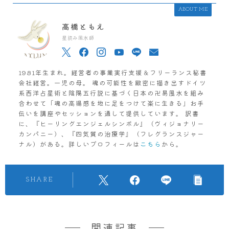
ABOUT ME
高橋ともえ
星読み風水師
1981年生まれ。経営者の事業実行支援＆フリーランス秘書
会社経営。一児の母。 魂の可能性を緻密に描き出すドイツ
系西洋占星術と陰陽五行説に基づく日本の卍易風水を組み
合わせて「魂の高揚感を地に足をつけて楽に生きる」お手
伝いを講座やセッションを通して提供しています。 訳書
に、『ヒーリングエンジェルシンボル』（ヴィジョナリー
カンパニー）、『四気質の治療学』（フレグランスジャー
ナル）がある。詳しいプロフィールは
こちら
から。
SHARE