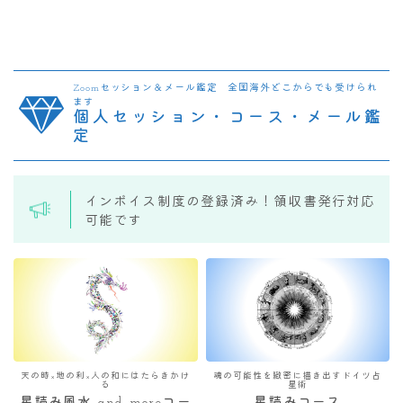
Zoomセッション＆メール鑑定 全国海外どこからでも受けられ
ます
個人セッション・コース・メール鑑
定
インボイス制度の登録済み！領収書発行対応
可能です
天の時×地の利×人の和にはたらきかけ
魂の可能性を緻密に描き出すドイツ占
る
星術