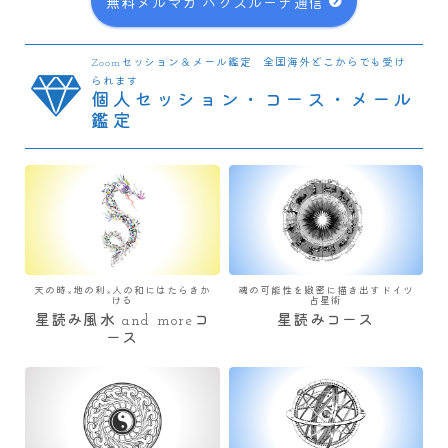
無料メルマガ パクスルーナ通信
Zoomセッション＆メール鑑定 全国海外どこからでも受け
られます
個人セッション・コース・メール
鑑定
天の時×地の利×人の和にはたらきか
魂の可能性を緻密に描き出すドイツ
ける
占星術
星読み風水 and moreコ
星読みコース
ース