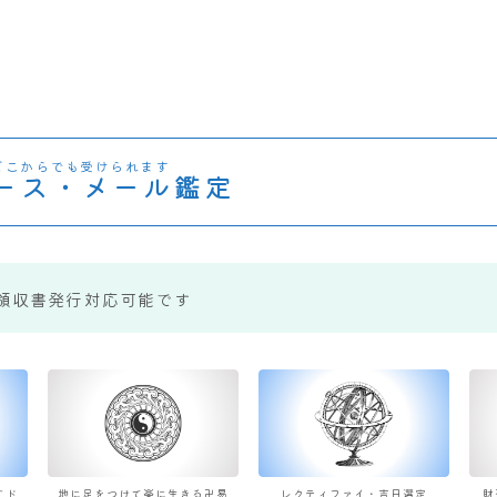
どこからでも受けられます
ース・メール鑑定
領収書発行対応可能です
すド
地に足をつけて楽に生きる卍易
レクティファイ・吉日選定
財