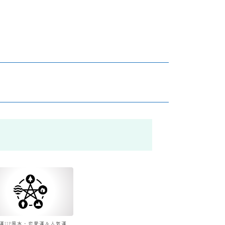
運UP風水・恋愛運＆人気運