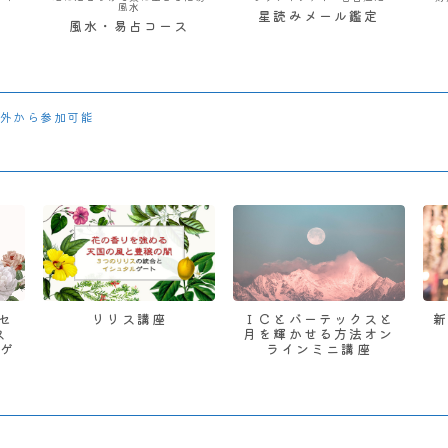
風水
星読みメール鑑定
風水・易占コース
外から参加可能
 セ
リリス講座
ＩＣとバーテックスと
ス
月を輝かせる方法オン
ゲ
ラインミニ講座