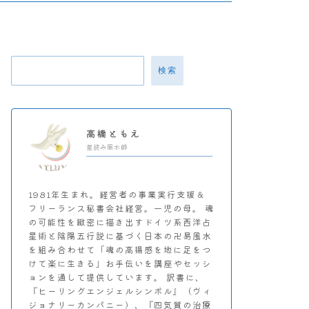
検索
高橋ともえ
星読み風水師
1981年生まれ。経営者の事業実行支援＆
フリーランス秘書会社経営。一児の母。 魂
の可能性を緻密に描き出すドイツ系西洋占
星術と陰陽五行説に基づく日本の卍易風水
を組み合わせて「魂の高揚感を地に足をつ
けて楽に生きる」お手伝いを講座やセッシ
ョンを通して提供しています。 訳書に、
『ヒーリングエンジェルシンボル』（ヴィ
ジョナリーカンパニー）、『四気質の治療