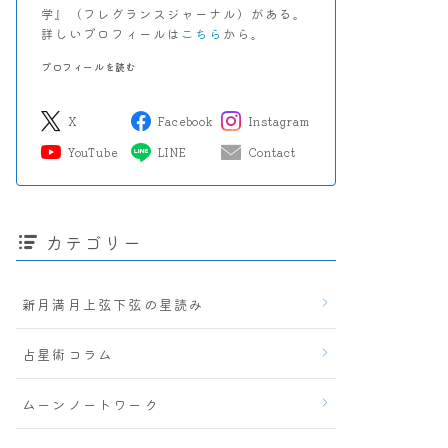
学』（フレグランスジャーナル）がある。
詳しいプロフィールは
こちら
から。
プロフィールを読む
X
Facebook
Instagram
YouTube
LINE
Contact
カテゴリー
新月満月上弦下弦の星読み
占星術コラム
ムーンノートワーク