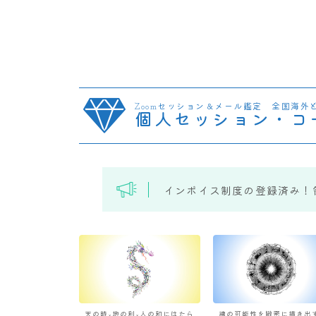
Zoomセッション＆メール鑑定 全国海外
個人セッション・コ
インボイス制度の登録済み！
天の時×地の利×人の和にはたら
魂の可能性を緻密に描き出