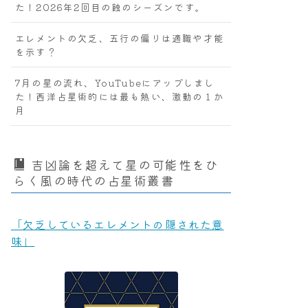
た！2026年2回目の蝕のシーズンです。
エレメントの欠乏、五行の偏りは適職や才能
を示す？
7月の星の流れ、YouTubeにアップしまし
た！西洋占星術的には最も熱い、激動の１か
月
吉凶論を超えて星の可能性をひ
らく風の時代の占星術叢書
「欠乏しているエレメントの隠された意
味」