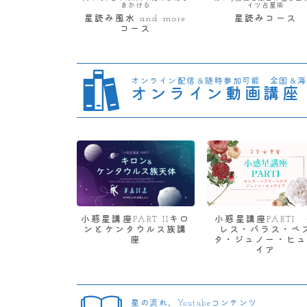
きかける
イツ占星術
星読み風水 and more
星読みコース
コース
オンライン配信＆随時参加可能 全国＆海
オンライン動画講座
小惑星講座PART IIキロ
小惑星講座PARTI
ンとケンタウルス族講
レス・パラス・ベ
座
タ・ジュノー・ヒュ
イア
星の流れ、Youtubeコンテンツ