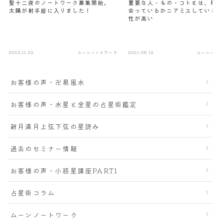
聖十二夜のノートワーク募集開始。
重要な人・もの・コトとは、既
太陽が射手座に入りました！
会っているかニアミスしている
性が高い
2023.11.22
ムーンノートワーク
2021.08.19
ムーンノー
お客様の声・卍易風水
お客様の声・水星と金星の占星術鑑定
新月満月上弦下弦の星読み
過去のセミナー情報
お客様の声・小惑星講座PART1
占星術コラム
ムーンノートワーク