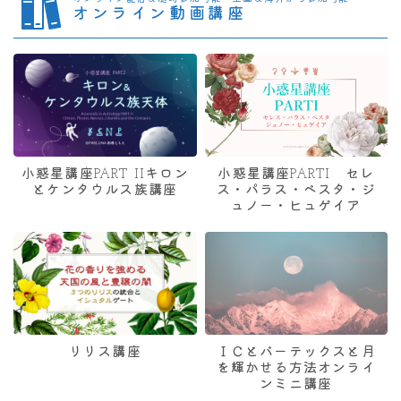
オンライン動画講座
小惑星講座PART IIキロン
小惑星講座PARTI セレ
とケンタウルス族講座
ス・パラス・ベスタ・ジ
ュノー・ヒュゲイア
リリス講座
ＩＣとバーテックスと月
を輝かせる方法オンライ
ンミニ講座