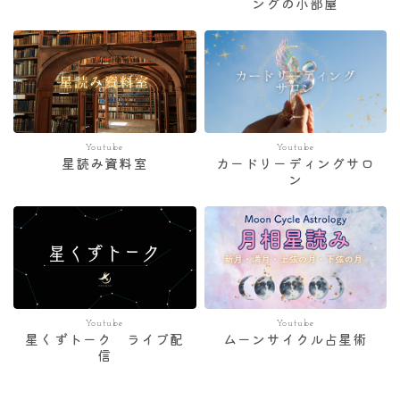
ングの小部屋
Youtube
Youtube
星読み資料室
カードリーディングサロ
ン
Youtube
Youtube
星くずトーク ライブ配
ムーンサイクル占星術
信