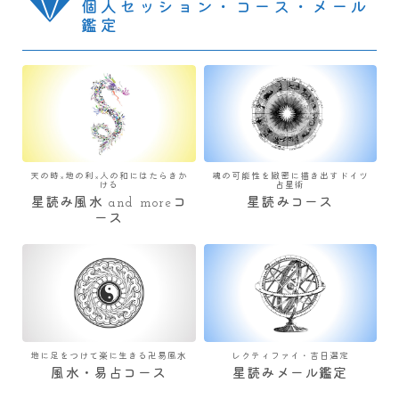
個人セッション・コース・メール
鑑定
天の時×地の利×人の和にはたらきか
魂の可能性を緻密に描き出すドイツ
ける
占星術
星読み風水 and moreコ
星読みコース
ース
地に足をつけて楽に生きる卍易風水
レクティファイ・吉日選定
風水・易占コース
星読みメール鑑定