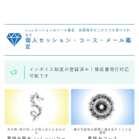
Zoomセッション＆メール鑑定 全国海外どこからでも受けられ
ます
個人セッション・コース・メール鑑
定
インボイス制度の登録済み！領収書発行対応
可能です
天の時×地の利×人の和にはたらきかけ
魂の可能性を緻密に描き出すドイツ占
る
星術