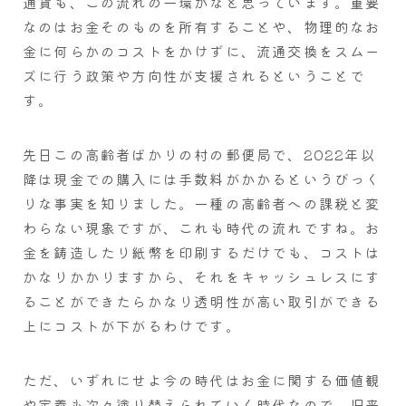
通貨も、この流れの一環かなと思っています。重要
なのはお金そのものを所有することや、物理的なお
金に何らかのコストをかけずに、流通交換をスムー
ズに行う政策や方向性が支援されるということで
す。
先日この高齢者ばかりの村の郵便局で、2022年以
降は現金での購入には手数料がかかるというびっく
りな事実を知りました。一種の高齢者への課税と変
わらない現象ですが、これも時代の流れですね。お
金を鋳造したり紙幣を印刷するだけでも、コストは
かなりかかりますから、それをキャッシュレスにす
ることができたらかなり透明性が高い取引ができる
上にコストが下がるわけです。
ただ、いずれにせよ今の時代はお金に関する価値観
や定義も次々塗り替えられていく時代なので、旧来