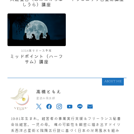
しうら）講座
2024年リリース予定
ミッドポイント（ハーフ
サム）講座
ABOUT ME
高橋ともえ
星読み風水師
1981年生まれ。経営者の事業実行支援＆フリーランス秘書
会社経営。一児の母。 魂の可能性を緻密に描き出すドイツ
系西洋占星術と陰陽五行説に基づく日本の卍易風水を組み