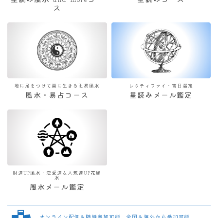
星読み風水 and moreコー
星読みコース
ス
地に足をつけて楽に生きる卍易風水
レクティファイ・吉日選定
風水・易占コース
星読みメール鑑定
財運UP風水・恋愛運＆人気運UP花風
水
風水メール鑑定
オンライン配信＆随時参加可能 全国＆海外から参加可能