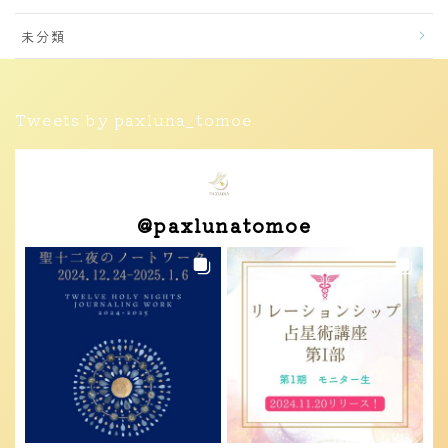
未分類
Tweets by paxluna_tomoe
@
paxlunatomoe