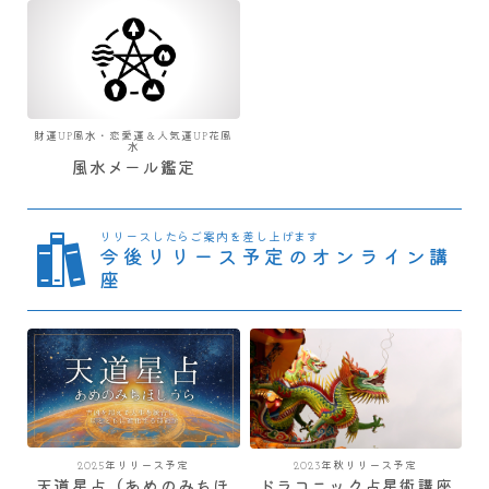
財運UP風水・恋愛運＆人気運UP花風
水
風水メール鑑定
リリースしたらご案内を差し上げます
今後リリース予定のオンライン講
座
2025年リリース予定
2023年秋リリース予定
天道星占（あめのみちほ
ドラコニック占星術講座