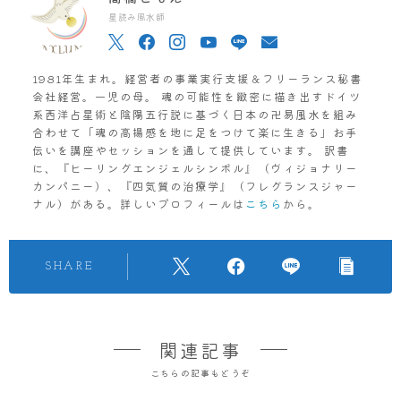
星読み風水師
1981年生まれ。経営者の事業実行支援＆フリーランス秘書
会社経営。一児の母。 魂の可能性を緻密に描き出すドイツ
系西洋占星術と陰陽五行説に基づく日本の卍易風水を組み
合わせて「魂の高揚感を地に足をつけて楽に生きる」お手
伝いを講座やセッションを通して提供しています。 訳書
に、『ヒーリングエンジェルシンボル』（ヴィジョナリー
カンパニー）、『四気質の治療学』（フレグランスジャー
ナル）がある。詳しいプロフィールは
こちら
から。
SHARE
関連記事
こちらの記事もどうぞ