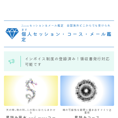
Zoomセッション＆メール鑑定 全国海外どこからでも受けられ
ます
個人セッション・コース・メール鑑
定
インボイス制度の登録済み！領収書発行対応
可能です
天の時×地の利×人の和にはたらきかけ
魂の可能性を緻密に描き出すドイツ占
る
星術