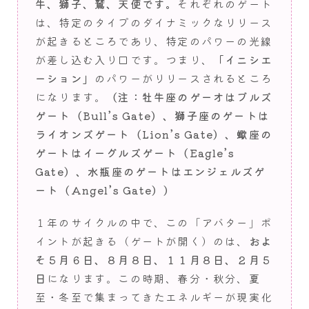
牛、獅子、鷲、天使です。
それぞれのゲート
は、特定のタイプのダイナミックなリリース
が起きるところであり、特定のパワーの光線
が差し込む入り口です。つまり、
「イニシエ
ーション」
のパワーがリリースされるところ
になります。
（注：牡牛座のゲーオはブルズ
ゲート（Bull’s Gate）、獅子座のゲートは
ライオンズゲート（Lion’s Gate）、蠍座の
ゲートはイーグルズゲート（Eagle’s
Gate）、水瓶座のゲートはエンジェルズゲ
ート（Angel’s Gate））
１年のサイクルの中で、この「アバター」ポ
イントが起きる（ゲートが開く）のは、
およ
そ５月６日、８月８日、１１月８日、２月５
日
になります。この時期、春分・秋分、夏
至・冬至で集まってきたエネルギーが現実化