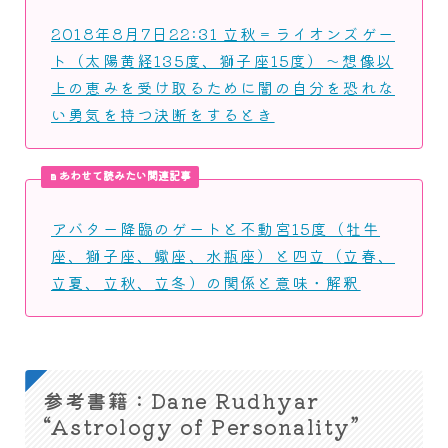
2018年8月7日22:31 立秋＝ライオンズゲー
ト（太陽黄経135度、獅子座15度）～想像以
上の恵みを受け取るために闇の自分を恐れな
い勇気を持つ決断をするとき
あわせて読みたい関連記事
アバター降臨のゲートと不動宮15度（牡牛
座、獅子座、蠍座、水瓶座）と四立（立春、
立夏、立秋、立冬）の関係と意味・解釈
参考書籍：Dane Rudhyar
“Astrology of Personality”