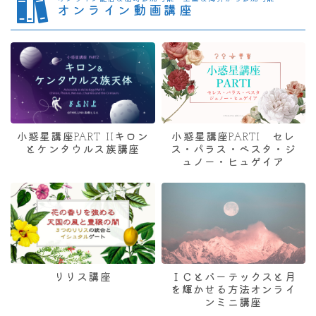
オンライン動画講座
小惑星講座PART IIキロン
小惑星講座PARTI セレ
とケンタウルス族講座
ス・パラス・ベスタ・ジ
ュノー・ヒュゲイア
リリス講座
ＩＣとバーテックスと月
を輝かせる方法オンライ
ンミニ講座