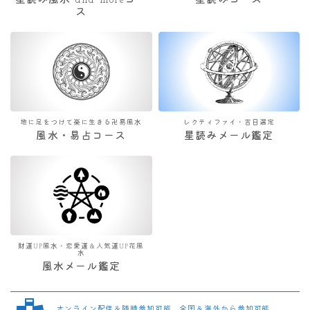
星読み風水 and moreコー
星読みコース
ス
地に足をつけて楽に生きる卍易風水
レクティファイ・吉日選定
風水・易占コース
星読みメール鑑定
財運UP風水・恋愛運＆人気運UP花風
水
風水メール鑑定
オンライン配信＆随時参加可能 全国＆海外から参加可能