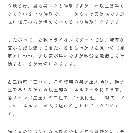
立秋とは、最も暑くなる時期ですがこれ以上は暑く
ならないという時期で、ここから先は表は陽ですが
既に陰気の方が増えていくという時期になります。
したがって、
立秋＝ライオンズゲートでは、蟹座0
度から成し遂げてきたことをしっかりと見つめ（見
定め）つつ、少し気が早いですが秋分を意識して行
動する
ことが大切になります。
占星術的に言うと、
この時期の獅子座太陽は、獅子
座でありながら水瓶座的なエネルギーを持ちます。
各サイン（星座）の中程で（15度付近）、対向サイ
ンのエネルギーが入り込むと言われているためで
す。
獅子座の持つ特別な高揚感や個人的な喜びというテ