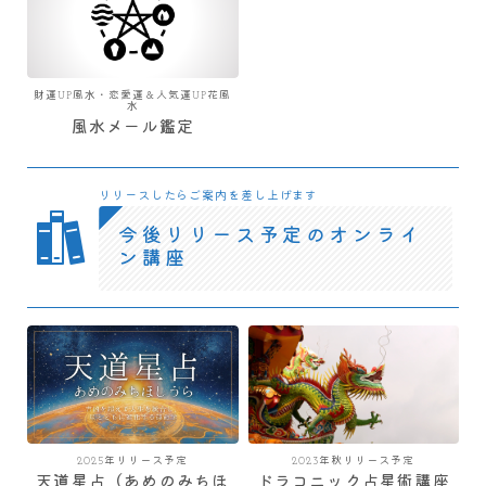
財運UP風水・恋愛運＆人気運UP花風
水
風水メール鑑定
リリースしたらご案内を差し上げます
今後リリース予定のオンライ
ン講座
2025年リリース予定
2023年秋リリース予定
天道星占（あめのみちほ
ドラコニック占星術講座