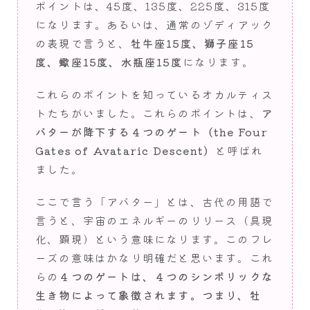
ポイントは、45度、135度、225度、315度
になります。あるいは、通常のゾディアック
の表現で言うと、
牡牛座15度、獅子座15
度、蠍座15度、水瓶座15度
になります。
これらのポイントを知っているオカルティス
トたちがいました。これらのポイントは、
ア
バターが降下する４つのゲート（the Four
Gates of Avataric Descent）
と呼ばれ
ました。
ここで言う「アバター」とは、古代の用語で
言うと、宇宙のエネルギーのリリース（具現
化、顕現）という意味になります。このフレ
ーズの意味はかなり明確だと思います。これ
らの
４つのゲートは、４つのシンボリックな
生き物によって象徴されます。つまり、牡