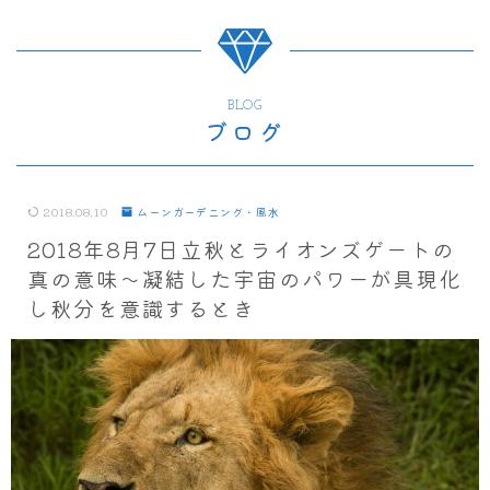
BLOG
ブログ
2018.08.10
ムーンガーデニング・風水
2018年8月7日立秋とライオンズゲートの
真の意味～凝結した宇宙のパワーが具現化
し秋分を意識するとき