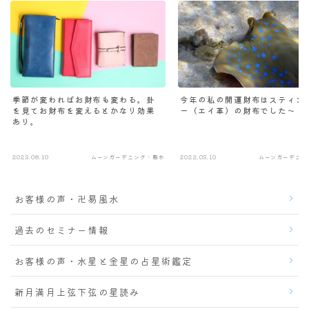
季節が変わればお財布も変わる。卦
今年の私の開運財布はスティン
を見てお財布を変えるとかなり効果
ー（エイ革）の財布でした～
あり。
2023.08.10
ムーンガーデニング・風水
2022.03.10
ムーンガーデニン
お客様の声・卍易風水
過去のセミナー情報
お客様の声・水星と金星の占星術鑑定
新月満月上弦下弦の星読み