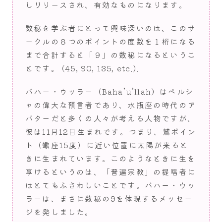
しリリースされ、有効なものになります。
数秘を学ぶ者にとって興味深いのは、このサ
ークルの８つのポイントの度数を１桁になる
まで合計すると「９」の数秘になるというこ
とです。 (45, 90, 135, etc.).
バハー・ウッラー（Baha’u’llah）はペルシ
ャの偉大な預言者であり、水瓶座の時代のア
バターだと多くの人々が考える人物ですが、
彼は11月12日生まれです。つまり、鷲ポイン
ト（蠍座15度）に近い位置に太陽が来ると
きに生まれています。このようなときに生を
享けるというのは、「普遍宗教」の提唱者に
はとてもふさわしいことです。バハー・ウッ
ラーは、まさに数秘の9を体現するメッセー
ジを発しました。