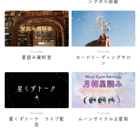
ングの小部屋
Youtube
Youtube
星読み資料室
カードリーディングサロ
ン
Youtube
Youtube
星くずトーク ライブ配
ムーンサイクル占星術
信