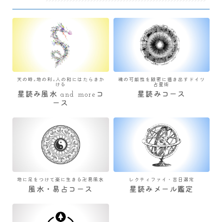
天の時×地の利×人の和にはたらきか
魂の可能性を緻密に描き出すドイツ
ける
占星術
星読み風水 and moreコ
星読みコース
ース
地に足をつけて楽に生きる卍易風水
レクティファイ・吉日選定
風水・易占コース
星読みメール鑑定