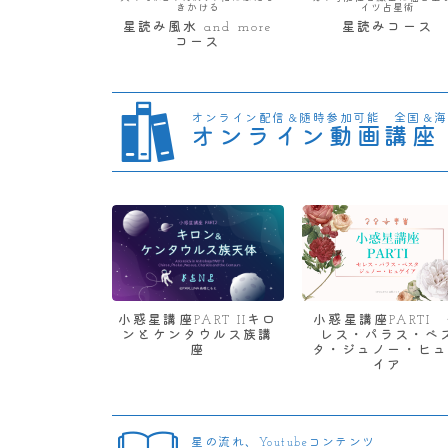
きかける
イツ占星術
星読み風水 and more
星読みコース
コース
オンライン配信＆随時参加可能 全国＆海
オンライン動画講座
小惑星講座PART IIキロ
小惑星講座PARTI
ンとケンタウルス族講
レス・パラス・ベ
座
タ・ジュノー・ヒュ
イア
星の流れ、Youtubeコンテンツ