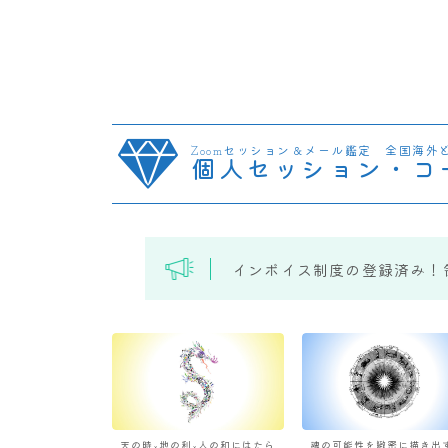
Zoomセッション＆メール鑑定 全国海外
個人セッション・コ
インボイス制度の登録済み！
天の時×地の利×人の和にはたら
魂の可能性を緻密に描き出