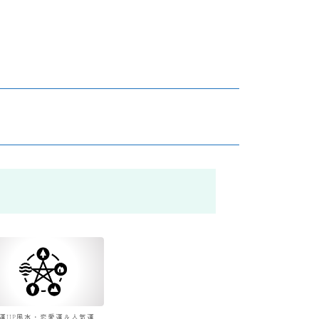
運UP風水・恋愛運＆人気運