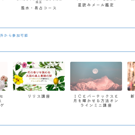
風水
星読みメール鑑定
風水・易占コース
外から参加可能
 セ
リリス講座
ＩＣとバーテックスと
ス
月を輝かせる方法オン
ゲ
ラインミニ講座