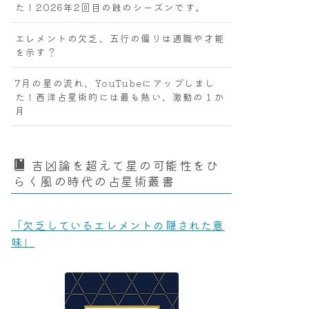
た！2026年2回目の蝕のシーズンです。
エレメントの欠乏、五行の偏りは適職や才能
を示す？
7月の星の流れ、YouTubeにアップしまし
た！西洋占星術的には最も熱い、激動の１か
月
吉凶論を超えて星の可能性をひ
らく風の時代の占星術叢書
「欠乏しているエレメントの隠された意
味」