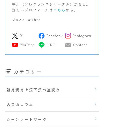
学』（フレグランスジャーナル）がある。
詳しいプロフィールは
こちら
から。
プロフィールを読む
X
Facebook
Instagram
YouTube
LINE
Contact
カテゴリー
新月満月上弦下弦の星読み
占星術コラム
ムーンノートワーク