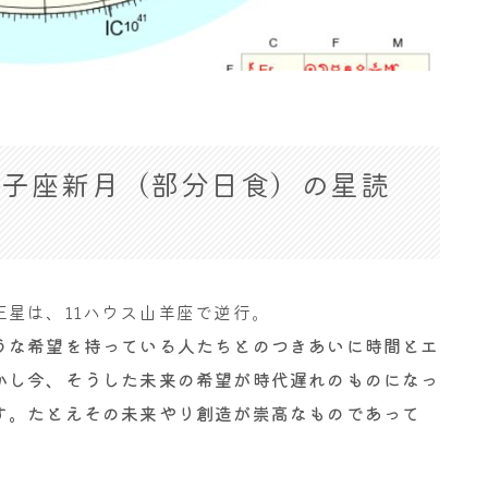
58 獅子座新月（部分日食）の星読
星は、11ハウス山羊座で逆行。
うな希望を持っている人たちとのつきあいに時間とエ
かし今、そうした未来の希望が時代遅れのものになっ
す。たとえその未来やり創造が崇高なものであって