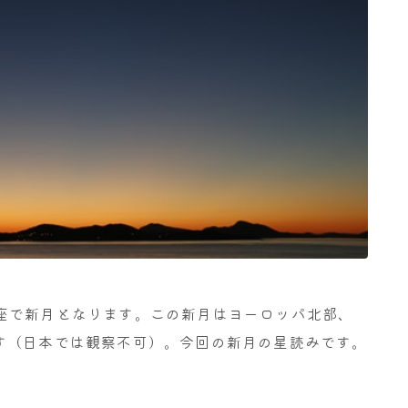
、獅子座で新月となります。この新月はヨーロッパ北部、
す（日本では観察不可）。今回の新月の星読みです。