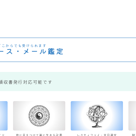
どこからでも受けられます
ース・メール鑑定
領収書発行対応可能です
すド
地に足をつけて楽に生きる卍易
レクティファイ・吉日選定
財