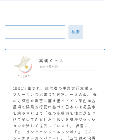
検索
高橋ともえ
星読み風水師
1981年生まれ。経営者の事業実行支援＆
フリーランス秘書会社経営。一児の母。 魂
の可能性を緻密に描き出すドイツ系西洋占
星術と陰陽五行説に基づく日本の卍易風水
を組み合わせて「魂の高揚感を地に足をつ
けて楽に生きる」お手伝いを講座やセッシ
ョンを通して提供しています。 訳書に、
『ヒーリングエンジェルシンボル』（ヴィ
ジョナリーカンパニー）、『四気質の治療