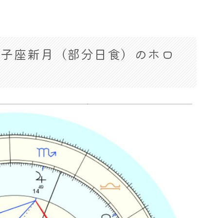
58 獅子座新月（部分日食）のホロ