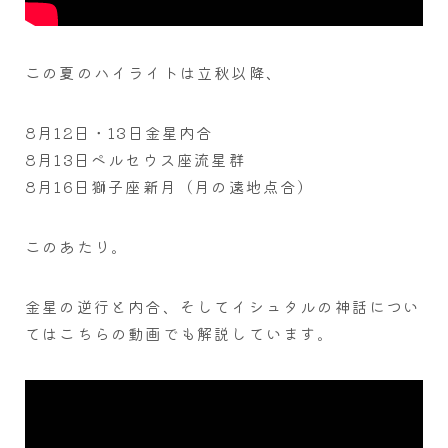
この夏のハイライトは立秋以降、
8月12日・13日金星内合
8月13日ペルセウス座流星群
8月16日獅子座新月（月の遠地点合）
このあたり。
金星の逆行と内合、そしてイシュタルの神話につい
てはこちらの動画でも解説しています。