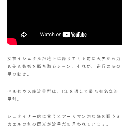
女神イシュタルが地上に降りてくる前に天界から力
と美と叡智を勝ち取るシーン。それが、逆行の時の
星の動き。
ペルセウス座流星群は、1年を通して最も有名な流
星群。
シュタイナー的に言うとアーリマン的な龍と戦うミ
カエルの剣の閃光が流星だと言われています。