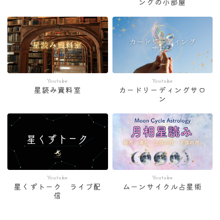
ングの小部屋
Youtube
Youtube
星読み資料室
カードリーディングサロ
ン
Youtube
Youtube
星くずトーク ライブ配
ムーンサイクル占星術
信