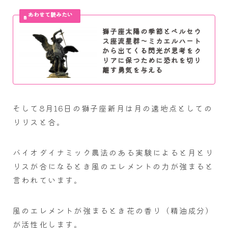
獅子座太陽の季節とペルセウ
ス座流星群～ミカエルハート
から出てくる閃光が思考をク
リアに保つために恐れを切り
離す勇気を与える
そして8月16日の獅子座新月は月の遠地点としての
リリスと合。
バイオダイナミック農法のある実験によると月とリ
リスが合になるとき風のエレメントの力が強まると
言われています。
風のエレメントが強まるとき花の香り（精油成分）
が活性化します。