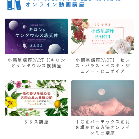
オンライン動画講座
小惑星講座PART IIキロン
小惑星講座PARTI セレ
とケンタウルス族講座
ス・パラス・ベスタ・ジ
ュノー・ヒュゲイア
リリス講座
ＩＣとバーテックスと月
を輝かせる方法オンライ
ンミニ講座