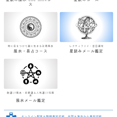
星読み風水 and moreコー
星読みコース
ス
地に足をつけて楽に生きる卍易風水
レクティファイ・吉日選定
風水・易占コース
星読みメール鑑定
財運UP風水・恋愛運＆人気運UP花風
水
風水メール鑑定
オンライン配信＆随時参加可能 全国＆海外から参加可能