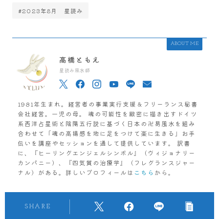
#2023年8月 星読み
ABOUT ME
高橋ともえ
星読み風水師
1981年生まれ。経営者の事業実行支援＆フリーランス秘書
会社経営。一児の母。 魂の可能性を緻密に描き出すドイツ
系西洋占星術と陰陽五行説に基づく日本の卍易風水を組み
合わせて「魂の高揚感を地に足をつけて楽に生きる」お手
伝いを講座やセッションを通して提供しています。 訳書
に、『ヒーリングエンジェルシンボル』（ヴィジョナリー
カンパニー）、『四気質の治療学』（フレグランスジャー
ナル）がある。詳しいプロフィールは
こちら
から。
SHARE