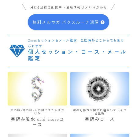
月に4回程度配信中・最新情報はメルマガから
無料メルマガ パクスルーナ通信
Zoomセッション＆メール鑑定 全国海外どこからでも受け
られます
個人セッション・コース・メール
鑑定
天の時×地の利×人の和にはたらきか
魂の可能性を緻密に描き出すドイツ
ける
占星術
星読み風水 and moreコ
星読みコース
ース