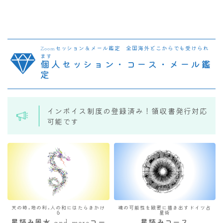
Zoomセッション＆メール鑑定 全国海外どこからでも受けられ
ます
個人セッション・コース・メール鑑
定
インボイス制度の登録済み！領収書発行対応
可能です
天の時×地の利×人の和にはたらきかけ
魂の可能性を緻密に描き出すドイツ占
る
星術