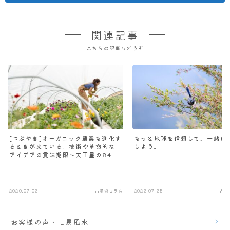
関連記事
こちらの記事もどうぞ
[つぶやき]オーガニック農業も進化す
もっと地球を信頼して、一緒に
るときが来ている。技術や革命的な
しよう。
アイデアの賞味期限～天王星の84年
周期
2020.07.02
占星術コラム
2022.07.25
占星
お客様の声・卍易風水