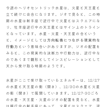
今週のヘリオセントリック水星は、火星と天王星と
立て続けに会合になります。ジオで見ると、この時
期の水星は射手座で逆行中で火星とはスクエアにな
り、牡羊座逆行中の天王星とはサイン上のトライン
となっています。水星・火星・天王星の合という
と、イメージとしては
方向転換につながる現実的な
行動力
という意味合いがありますが、ジオの配置を
みると、この現実的な決断力や行動力は、逆行中な
のであくまで雛形としてインスピレーションとして
天から受け取る時期のようです。
水星がここで受け取っているエネルギーは、12/27
の水星と天王星の衝（開き）、12/30の水星と火星
の衝（開き）で展開していきます。12/27-30ごろ
の水星・天王星・火星のジオの配置を見ると、水星
は順行中の射手座にあって、火星とはスクエア、逆