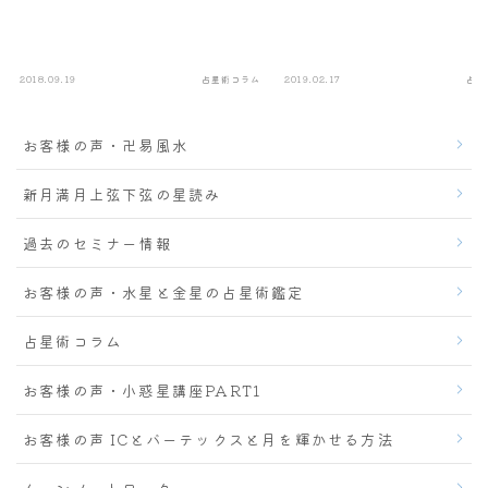
2018.09.19
占星術コラム
2019.02.17
占星
お客様の声・卍易風水
新月満月上弦下弦の星読み
過去のセミナー情報
お客様の声・水星と金星の占星術鑑定
占星術コラム
お客様の声・小惑星講座PART1
お客様の声 ICとバーテックスと月を輝かせる方法