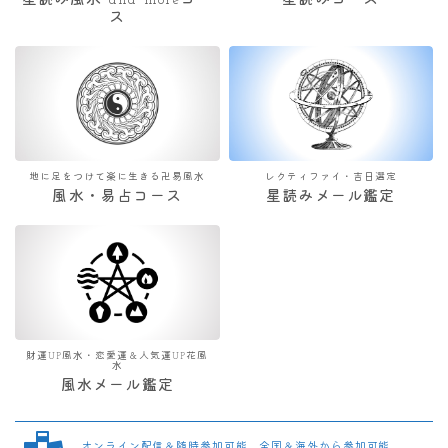
星読み風水 and moreコー
星読みコース
ス
地に足をつけて楽に生きる卍易風水
レクティファイ・吉日選定
風水・易占コース
星読みメール鑑定
財運UP風水・恋愛運＆人気運UP花風
水
風水メール鑑定
オンライン配信＆随時参加可能 全国＆海外から参加可能