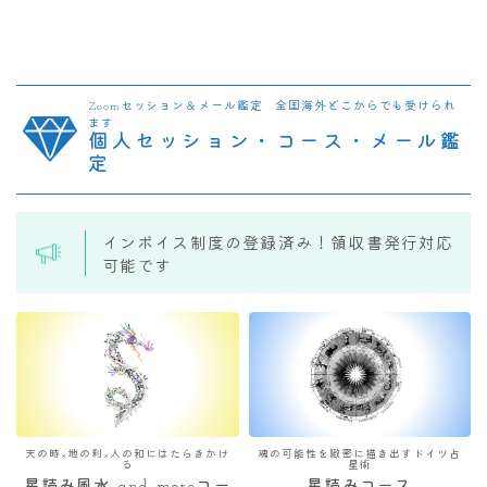
Zoomセッション＆メール鑑定 全国海外どこからでも受けられ
ます
個人セッション・コース・メール鑑
定
インボイス制度の登録済み！領収書発行対応
可能です
天の時×地の利×人の和にはたらきかけ
魂の可能性を緻密に描き出すドイツ占
る
星術