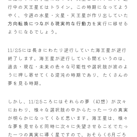
行中の天王星とはトライン。この時期になってよう
やく、今週の水星・火星・天王星が作り出していた
方向転換につながる現実的な行動力
を実行に移せる
ようになるでしょう。
11/25には長きにわたり逆行していた海王星が逆行
終了します。海王星が逆行している間というのは、
過去・現在・未来の色々な可能性や選択肢が波のよ
うに押し寄せてくる混沌の時期であり、たくさんの
夢を見る時期。
しかし、11/25ころにはそれらの夢（幻想）が次々
におわり、様々な選択肢の中からたった一つの真実
が明らかになってくると思います。海王星は、様々
な夢を見せると同時に次々に失望させることでたっ
た一つの真実に導く星ですので、おそらく6月ごろ