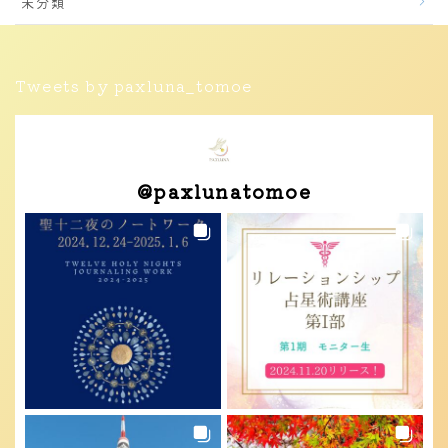
未分類
Tweets by paxluna_tomoe
@
paxlunatomoe