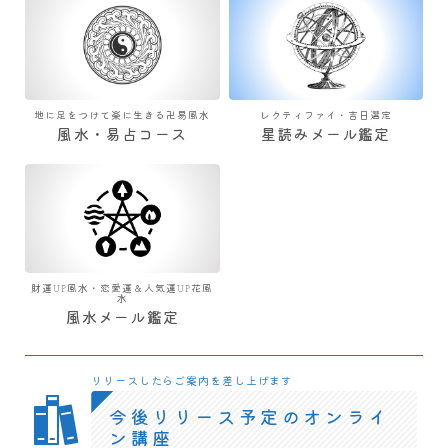
地に足をつけて楽に生きる卍易風水
レクティファイ・吉日選定
風水・易占コース
星読みメール鑑定
財運UP風水・恋愛運＆人気運UP花風
水
風水メール鑑定
リリースしたらご案内を差し上げます
今後リリース予定のオンライ
ン講座