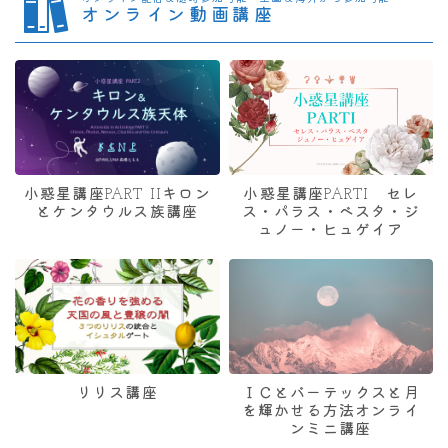
オンライン動画講座
小惑星講座PART IIキロン
小惑星講座PARTI セレ
とケンタウルス族講座
ス・パラス・ベスタ・ジ
ュノー・ヒュゲイア
リリス講座
ＩＣとバーテックスと月
を輝かせる方法オンライ
ンミニ講座