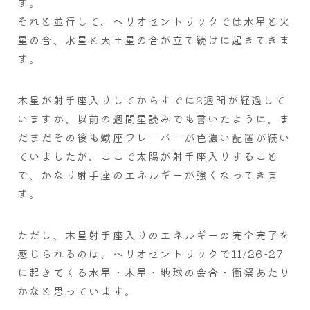
す。
それと並行して、ヘリオセントリックでは水星と火
星の合、水星と天王星の合が立て続けに起きてきま
す。
木星が射手座入りしてからすでに2週間が経過して
いますが、以前の週間星読みでも書いたように、ま
だまだその後も蠍座フレーバーが色濃い配置が続い
ていましたが、ここで太陽が射手座入りすること
で、かなり射手座のエネルギーが強くなってきま
す。
ただし、木星射手座入りのエネルギーの完全完了を
感じられるのは、ヘリオセントリックで11/26-27
に起きてくる水星・木星・地球の会合・衝祭あたり
かなと思っています。