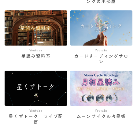
ングの小部屋
Youtube
Youtube
星読み資料室
カードリーディングサロ
ン
Youtube
Youtube
星くずトーク ライブ配
ムーンサイクル占星術
信