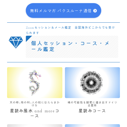
無料メルマガ パクスルーナ通信
Zoomセッション＆メール鑑定 全国海外どこからでも受け
られます
個人セッション・コース・メ
ール鑑定
天の時×地の利×人の和にはたらきか
魂の可能性を緻密に描き出すドイツ
ける
占星術
星読み風水 and moreコ
星読みコース
ース