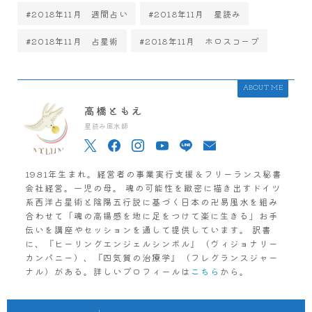
#2018年11月 週間占い
#2018年11月 星読み
#2018年11月 占星術
#2018年11月 ホロスコープ
ABOUT ME
高橋ともえ
星読み風水師
1981年生まれ。経営者の事業実行支援＆フリーランス秘書
会社経営。一児の母。 魂の可能性を緻密に描き出すドイツ
系西洋占星術と陰陽五行説に基づく日本の卍易風水を組み
合わせて「魂の高揚感を地に足をつけて楽に生きる」お手
伝いを講座やセッションを通して提供しています。 訳書
に、『ヒーリングエンジェルシンボル』（ヴィジョナリー
カンパニー）、『四気質の治療学』（フレグランスジャー
ナル）がある。詳しいプロフィールは
こちら
から。