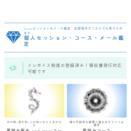
Zoomセッション＆メール鑑定 全国海外どこからでも受けられ
ます
個人セッション・コース・メール鑑
定
インボイス制度の登録済み！領収書発行対応
可能です
天の時×地の利×人の和にはたらきかけ
魂の可能性を緻密に描き出すドイツ占
る
星術