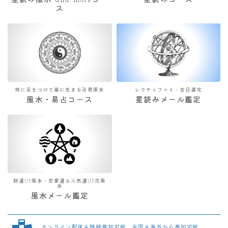
星読み風水 and moreコー
星読みコース
ス
地に足をつけて楽に生きる卍易風水
レクティファイ・吉日選定
風水・易占コース
星読みメール鑑定
財運UP風水・恋愛運＆人気運UP花風
水
風水メール鑑定
オンライン配信＆随時参加可能 全国＆海外から参加可能