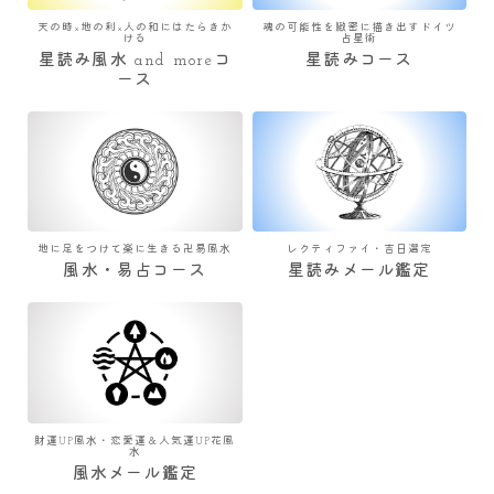
天の時×地の利×人の和にはたらきか
魂の可能性を緻密に描き出すドイツ
ける
占星術
星読み風水 and moreコ
星読みコース
ース
地に足をつけて楽に生きる卍易風水
レクティファイ・吉日選定
風水・易占コース
星読みメール鑑定
財運UP風水・恋愛運＆人気運UP花風
水
風水メール鑑定