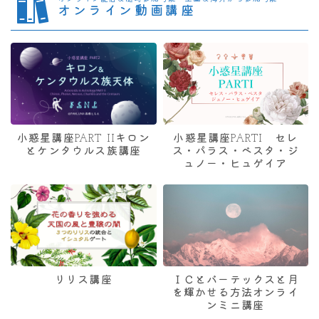
オンライン動画講座
小惑星講座PART IIキロン
小惑星講座PARTI セレ
とケンタウルス族講座
ス・パラス・ベスタ・ジ
ュノー・ヒュゲイア
リリス講座
ＩＣとバーテックスと月
を輝かせる方法オンライ
ンミニ講座