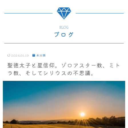
BLOG
ブログ
2024.01.19
未分類
聖徳太子と星信仰。ゾロアスター教、ミト
ラ教、そしてシリウスの不思議。