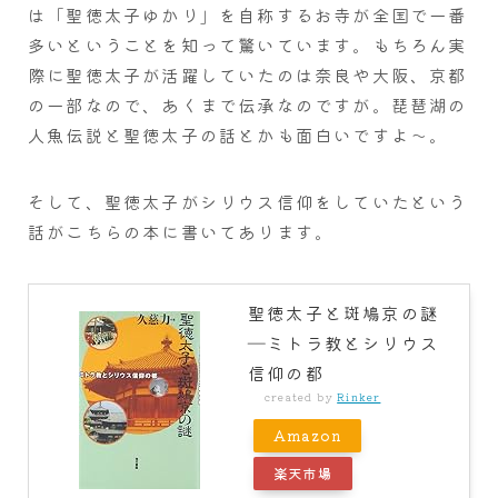
は「聖徳太子ゆかり」を自称するお寺が全国で一番
多いということを知って驚いています。もちろん実
際に聖徳太子が活躍していたのは奈良や大阪、京都
の一部なので、あくまで伝承なのですが。琵琶湖の
人魚伝説と聖徳太子の話とかも面白いですよ～。
そして、聖徳太子がシリウス信仰をしていたという
話がこちらの本に書いてあります。
聖徳太子と斑鳩京の謎
―ミトラ教とシリウス
信仰の都
created by
Rinker
Amazon
楽天市場