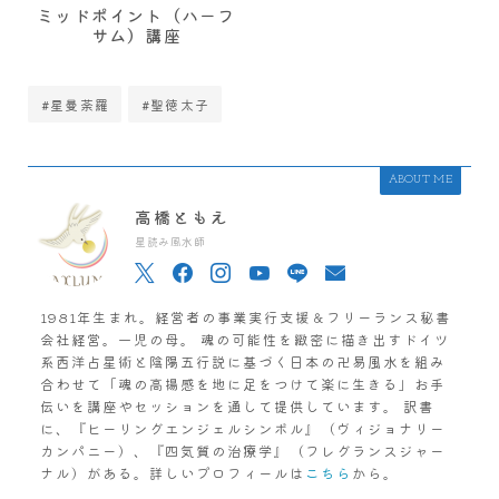
ミッドポイント（ハーフ
サム）講座
#星曼荼羅
#聖徳太子
ABOUT ME
高橋ともえ
星読み風水師
1981年生まれ。経営者の事業実行支援＆フリーランス秘書
会社経営。一児の母。 魂の可能性を緻密に描き出すドイツ
系西洋占星術と陰陽五行説に基づく日本の卍易風水を組み
合わせて「魂の高揚感を地に足をつけて楽に生きる」お手
伝いを講座やセッションを通して提供しています。 訳書
に、『ヒーリングエンジェルシンボル』（ヴィジョナリー
カンパニー）、『四気質の治療学』（フレグランスジャー
ナル）がある。詳しいプロフィールは
こちら
から。