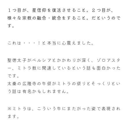
１つ目が、星信仰を復活させること。２つ目が、
様々な宗教の融合・統合をすること。だというので
す。
これは・・・！と本当に心震えました。
聖徳太子がペルシアとかかわりが深く、ゾロアスタ
ー、ミトラ教に関連しているという話も面白かった
です。
太秦の広隆寺の牛祭がミトラの祭りとそっくりとい
う話は有名かもしれません。
※ミトラは、こういう牛にまたがった姿で表現され
ます。