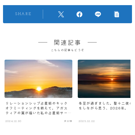
SHARE
関連記事
こちらの記事もどうぞ
リレーションシップ占星術のキック
冬至が過ぎました。聖十二夜の
オフミーティングを終えて。アガス
をしながら思う、2026年。
ティアの葉が描いた私の占星術サー
ビスのゆくえ
2024.12.30
未分類
2025.12.22