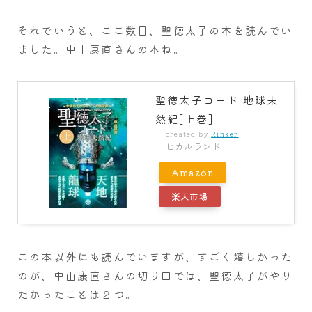
それでいうと、ここ数日、聖徳太子の本を読んでい
ました。中山康直さんの本ね。
聖徳太子コード 地球未
然紀[上巻]
created by
Rinker
ヒカルランド
Amazon
楽天市場
この本以外にも読んでいますが、すごく嬉しかった
のが、中山康直さんの切り口では、聖徳太子がやり
たかったことは２つ。