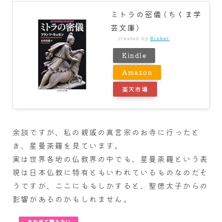
ミトラの密儀 (ちくま学
芸文庫)
created by
Rinker
Kindle
Amazon
楽天市場
余談ですが、私の親戚の真言宗のお寺に行ったと
き、星曼荼羅を見ています。
実は世界各地の仏教界の中でも、星曼荼羅という表
現は日本仏教に特有ともいわれているものなのだそ
うですが、ここにももしかすると、聖徳太子からの
影響があるのかもしれません。