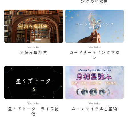
ングの小部屋
Youtube
Youtube
星読み資料室
カードリーディングサロ
ン
Youtube
Youtube
星くずトーク ライブ配
ムーンサイクル占星術
信